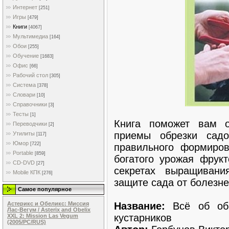
Интернет
[251]
Игры
[479]
Книги
[4067]
Мультимедиа
[164]
Обои
[255]
Обучение
[1683]
Офис
[66]
Рабочий стол
[305]
Система
[378]
Словари
[10]
Справочники
[3]
Тесты
[1]
Книга поможет вам 
Переводчики
[2]
приемы обрезки садо
Утилиты
[117]
Юмор
[722]
правильного формиро
Portable
[859]
богатого урожая фрукт
CD-DVD
[27]
секретах выращивани
Mobile КПК
[276]
защите сада от болезне
Самое популярное
Название:
Всё об обр
Астерикс и Обеликс: Миссия
Лас-Вегум / Asterix and Obelix
кустарников
XXL 2: Mission Las Vegum
(2005/PC/RUS)