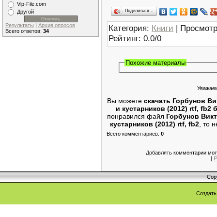
Vip-File.com
Поделиться…
Другой
Результаты
|
Архив опросов
Категория
:
Книги
|
Просмотр
Всего ответов:
34
Рейтинг
:
0.0
/
0
Похожие материалы
Уважаем
Вы можете
скачать Горбунов Ви
и кустарников (2012) rtf, fb2
понравился файл
Горбунов Викт
кустарников (2012) rtf, fb2
, то 
Всего комментариев
:
0
Добавлять комментарии могу
[
Р
Cop
Создат