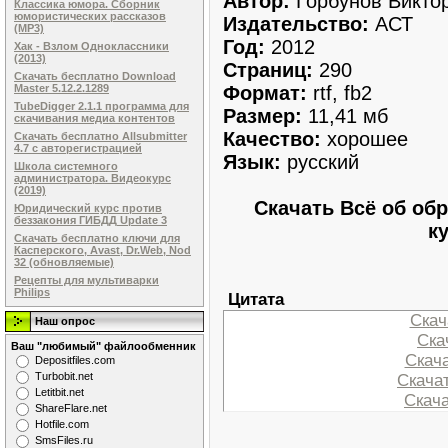
Автор:
Горбунов Викто
Классика юмора. Сборник
юмористических рассказов
Издательство:
АСТ
(MP3)
Год:
2012
Хак - Взлом Одноклассники
(2013)
Страниц:
290
Скачать бесплатно Download
Формат:
rtf, fb2
Master 5.12.2.1289
TubeDigger 2.1.1 программа для
Размер:
11,41 мб
скачивания медиа контентов
Качество:
хорошее
Скачать бесплатно Allsubmitter
4.7 с авторегистрацией
Язык:
русский
Школа системного
администратора. Видеокурс
(2019)
Скачать Всё об обр
Юридический курс против
беззакония ГИБДД Update 3
к
Скачать бесплатно ключи для
Касперского, Avast, Dr.Web, Nod
32 (обновляемые)
Рецепты для мультиварки
Philips
Цитата
Скача
Наш опрос
Скач
Ваш "любимый" файлообменник
Скача
Dеpоsitfilеs.com
Turbobit.net
Скачат
Letitbit.net
Скача
ShareFlare.net
Hotfile.com
SmsFiles.ru