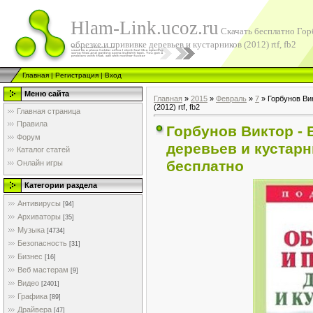
Hlam-Link.ucoz.ru
Скачать бесплатно Гор
обрезке и прививке деревьев и кустарников (2012) rtf, fb2
Главная
|
Регистрация
|
Вход
Меню сайта
Главная
»
2015
»
Февраль
»
7
» Горбунов Вик
(2012) rtf, fb2
Главная страница
Правила
Горбунов Виктор - 
Форум
деревьев и кустарни
Каталог статей
бесплатно
Онлайн игры
Категории раздела
Антивирусы
[94]
Архиваторы
[35]
Музыка
[4734]
Безопасность
[31]
Бизнес
[16]
Веб мастерам
[9]
Видео
[2401]
Графика
[89]
Драйвера
[47]