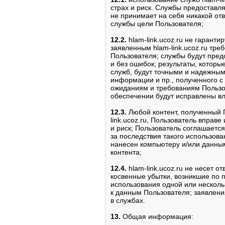
страх и риск. Службы предоставляю
не принимает на себя никакой отв
службы цели Пользователя;
12.2.
hlam-link.ucoz.ru не гарантир
заявленным hlam-link.ucoz.ru тре
Пользователя; службы будут пред
и без ошибок; результаты, которы
служб, будут точными и надежными
информации и пр., полученного с
ожиданиям и требованиям Пользо
обеспечении будут исправлены вла
12.3.
Любой контент, полученный 
link.ucoz.ru, Пользователь вправе
и риск; Пользователь соглашается
за последствия такого использов
нанесен компьютеру и/или данным
контента;
12.4.
hlam-link.ucoz.ru не несет 
косвенные убытки, возникшие по 
использования одной или несколь
к данным Пользователя; заявлени
в службах.
13.
Общая информация: