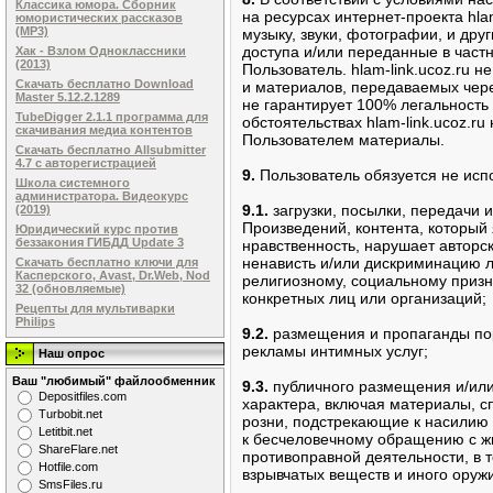
Классика юмора. Сборник
на ресурсах интернет-проекта hla
юмористических рассказов
(MP3)
музыку, звуки, фотографии, и др
доступа и/или переданные в част
Хак - Взлом Одноклассники
(2013)
Пользователь. hlam-link.ucoz.ru 
Скачать бесплатно Download
и материалов, передаваемых чере
Master 5.12.2.1289
не гарантирует 100% легальность
TubeDigger 2.1.1 программа для
обстоятельствах hlam-link.ucoz.r
скачивания медиа контентов
Пользователем материалы.
Скачать бесплатно Allsubmitter
4.7 с авторегистрацией
9.
Пользователь обязуется не испо
Школа системного
администратора. Видеокурс
9.1.
загрузки, посылки, передачи 
(2019)
Произведений, контента, который
Юридический курс против
беззакония ГИБДД Update 3
нравственность, нарушает авторс
ненависть и/или дискриминацию л
Скачать бесплатно ключи для
Касперского, Avast, Dr.Web, Nod
религиозному, социальному призн
32 (обновляемые)
конкретных лиц или организаций;
Рецепты для мультиварки
Philips
9.2.
размещения и пропаганды пор
рекламы интимных услуг;
Наш опрос
Ваш "любимый" файлообменник
9.3.
публичного размещения и/ил
Dеpоsitfilеs.com
характера, включая материалы, 
Turbobit.net
розни, подстрекающие к насилию 
Letitbit.net
к бесчеловечному обращению с 
ShareFlare.net
противоправной деятельности, в
Hotfile.com
взрывчатых веществ и иного оружия
SmsFiles.ru