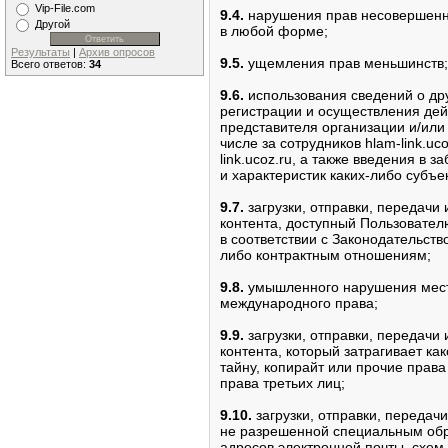
Vip-File.com
9.4.
нарушения прав несовершенно
Другой
в любой форме;
Результаты
|
Архив опросов
9.5.
ущемления прав меньшинств;
Всего ответов:
34
9.6.
использования сведений о др
регистрации и осуществления дей
представителя организации и/или 
числе за сотрудников hlam-link.uc
link.ucoz.ru, а также введения в 
и характеристик каких-либо субъе
9.7.
загрузки, отправки, передачи
контента, доступный Пользовател
в соответствии с Законодательст
либо контрактным отношениям;
9.8.
умышленного нарушения местн
международного права;
9.9.
загрузки, отправки, передачи
контента, который затрагивает ка
тайну, копирайт или прочие права
права третьих лиц;
9.10.
загрузки, отправки, передач
не разрешенной специальным обр
адресов электронной почты, схем