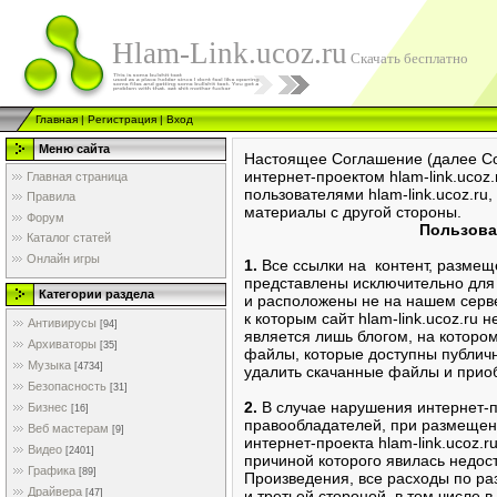
Hlam-Link.ucoz.ru
Скачать бесплатно
Главная
|
Регистрация
|
Вход
Меню сайта
Настоящее Соглашение (далее Со
интернет-проектом hlam-link.ucoz
Главная страница
пользователями hlam-link.ucoz.r
Правила
материалы с другой стороны.
Форум
Пользова
Каталог статей
Онлайн игры
1.
Все ссылки на контент, размеще
представлены исключительно для
Категории раздела
и расположены не на нашем серве
к которым сайт hlam-link.ucoz.ru 
Антивирусы
[94]
является лишь блогом, на которо
Архиваторы
[35]
файлы, которые доступны публич
Музыка
[4734]
удалить скачанные файлы и прио
Безопасность
[31]
2.
В случае нарушения интернет-пр
Бизнес
[16]
правообладателей, при размещен
Веб мастерам
[9]
интернет-проекта hlam-link.ucoz
Видео
[2401]
причиной которого явилась недос
Графика
[89]
Произведения, все расходы по ра
Драйвера
[47]
и третьей стороной, в том числе 