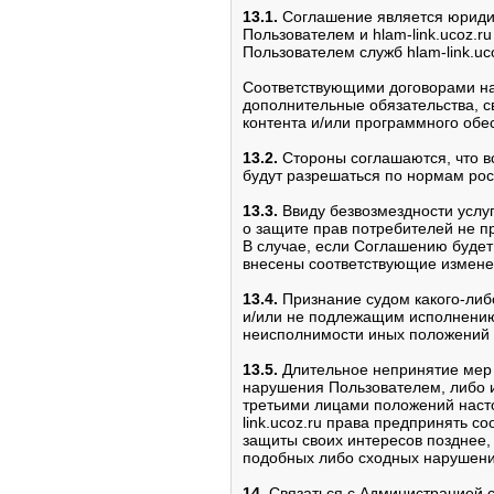
13.1.
Соглашение является юриди
Пользователем и hlam-link.ucoz.r
Пользователем служб hlam-link.uco
Соответствующими договорами на
дополнительные обязательства, с
контента и/или программного обе
13.2.
Стороны соглашаются, что в
будут разрешаться по нормам рос
13.3.
Ввиду безвозмездности услу
о защите прав потребителей не 
В случае, если Соглашению будет 
внесены соответствующие измене
13.4.
Признание судом какого-ли
и/или не подлежащим исполнению,
неисполнимости иных положений
13.5.
Длительное непринятие мер а
нарушения Пользователем, либо 
третьими лицами положений наст
link.ucoz.ru права предпринять с
защиты своих интересов позднее
подобных либо сходных нарушени
14.
Связаться с Администрацией са