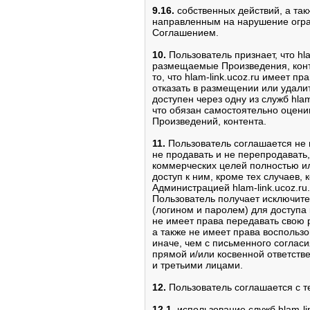
9.16.
собственных действий, а так
направленным на нарушение огра
Соглашением.
10.
Пользователь признает, что hla
размещаемые Произведения, конт
то, что hlam-link.ucoz.ru имеет п
отказать в размещении или удали
доступен через одну из служб hlam
что обязан самостоятельно оцени
Произведений, контента.
11.
Пользователь соглашается не в
не продавать и не перепродавать,
коммерческих целей полностью или
доступ к ним, кроме тех случаев,
Администрацией hlam-link.ucoz.ru.
Пользователь получает исключите
(логином и паролем) для доступа 
не имеет права передавать свою р
а также не имеет права воспользо
иначе, чем с письменного согласия 
прямой и/или косвенной ответств
и третьими лицами.
12.
Пользователь соглашается с те
12.1.
использование служб hlam-li