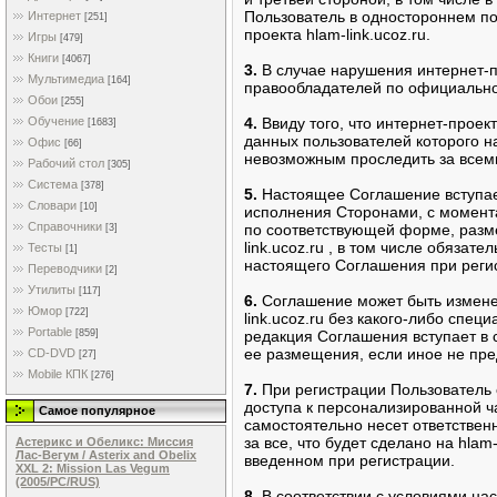
Пользователь в одностороннем по
Интернет
[251]
проекта hlam-link.ucoz.ru.
Игры
[479]
Книги
[4067]
3.
В случае нарушения интернет-пр
Мультимедиа
[164]
правообладателей по официально
Обои
[255]
Обучение
4.
Ввиду того, что интернет-проект
[1683]
данных пользователей которого н
Офис
[66]
невозможным проследить за всем
Рабочий стол
[305]
Система
[378]
5.
Настоящее Соглашение вступает
Словари
[10]
исполнения Сторонами, с момент
Справочники
по соответствующей форме, разм
[3]
link.ucoz.ru , в том числе обяза
Тесты
[1]
настоящего Соглашения при реги
Переводчики
[2]
Утилиты
[117]
6.
Соглашение может быть измене
Юмор
[722]
link.ucoz.ru без какого-либо спе
Portable
[859]
редакция Соглашения вступает в с
ее размещения, если иное не пр
CD-DVD
[27]
Mobile КПК
[276]
7.
При регистрации Пользователь 
доступа к персонализированной ча
Самое популярное
самостоятельно несет ответственн
за все, что будет сделано на hlam
Астерикс и Обеликс: Миссия
Лас-Вегум / Asterix and Obelix
введенном при регистрации.
XXL 2: Mission Las Vegum
(2005/PC/RUS)
8.
В соответствии с условиями на