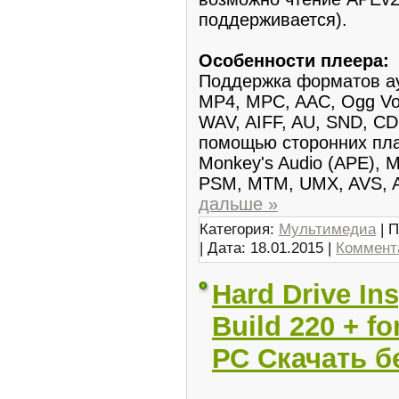
поддерживается).
Особенности плеера:
Поддержка форматов а
MP4, MPC, AAC, Ogg Vo
WAV, AIFF, AU, SND, C
помощью сторонних пл
Monkey's Audio (APE), 
PSM, MTM, UMX, AVS, A
дальше »
Категория:
Мультимедиа
| П
| Дата:
18.01.2015
|
Коммента
Hard Drive Ins
Build 220 + fo
РС Скачать б