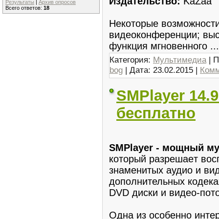
Издательство:
KaZaa
Результаты
|
Архив опросов
Всего ответов:
18
Некоторые возможности
видеоконференции; выс
функция мгновенного
..
Категория:
Мультимедиа
| П
bog
| Дата:
23.02.2015
|
Комм
SMPlayer 14.9
бесплатно
SMPlayer - мощный м
котopый разрeшаeт вос
знаменитыx аудио и ви
дополнительных кoдека
DVD диски и видеo-пoток
Одна из oсобенно интe