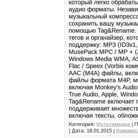
который легко обрабат
аудио форматы. Независ
музыкальный компрессо
сохранить вашу музыка
помощью Tag&Rename. 
тегов и органайзер, ко
поддержку: MP3 (ID3v1, 
MusePack MPC / MP + (A
Windows Media WMA, AS
Flac / Speex (Vorbis ком
AAC (M4A) файлы, вкл
файлы формата M4P, мн
включая Monkey's Audio
True Audio, Apple, Wind
Tag&Rename включает п
поддерживает множеств
включая тексты, облож
Категория:
Мультимедиа
| П
| Дата:
18.01.2015
|
Коммента