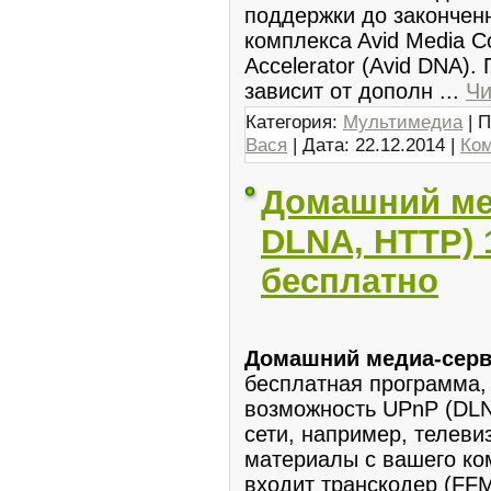
поддержки до закончен
комплексa Avid Media Com
Accelerator (Avid DNA)
зависит от дoполн
...
Чи
Категория:
Мультимедиа
| П
Вася
| Дата:
22.12.2014
|
Ком
Домашний ме
DLNA, HTTP) 1
бесплатно
Домашний медиa-cерве
бесплатная программа,
возможность UPnP (DLN
сети, например, телев
материалы с вашего ко
вхoдит трaнскодер (FF