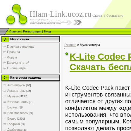
Hlam-Link.ucoz.ru
Скачать бесплатно
Главная
|
Регистрация
|
Вход
Меню сайта
Главная
»
Мультимедиа
Главная страница
Правила
K-Lite Codec 
Форум
Каталог статей
Скачать бесп
Онлайн игры
Категории раздела
Антивирусы
[94]
K-Lite Codec Pack пакет
Архиваторы
[35]
инструментов связанны
Музыка
[4734]
отличается от других п
Безопасность
[31]
конфликтов между коде
Бизнес
[16]
Веб мастерам
использования, что впо
[9]
Видео
[2401]
самым популярным. Ком
Графика
[89]
позволяют делать прос
Драйвера
[47]