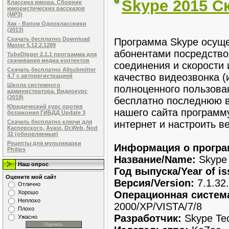
Skype 2015 С
Классика юмора. Сборник
юмористических рассказов
(MP3)
Хак - Взлом Одноклассники
(2013)
Скачать бесплатно Download
Программа Skype осуще
Master 5.12.2.1289
абонентами посредством
TubeDigger 2.1.1 программа для
скачивания медиа контентов
соединения и скорости 
Скачать бесплатно Allsubmitter
качество видеозвонка (
4.7 с авторегистрацией
Школа системного
полноценного пользова
администратора. Видеокурс
(2019)
бесплатно последнюю в
Юридический курс против
нашего сайта программу
беззакония ГИБДД Update 3
интернет и настроить в
Скачать бесплатно ключи для
Касперского, Avast, Dr.Web, Nod
32 (обновляемые)
Рецепты для мультиварки
Информация о програм
Philips
Название/Name:
Skype
Наш опрос
Год выпуска/Year of is
Оцените мой сайт
Версия/Version:
7.1.32
Отлично
Операционная система
Хорошо
Неплохо
2000/XP/VISTA/7/8
Плохо
Разработчик:
Skype Tec
Ужасно