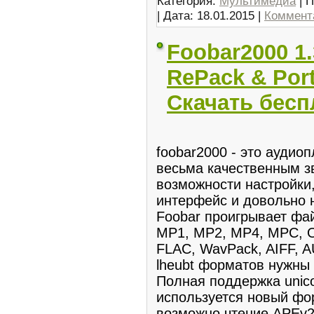
Категория:
Мультимедиа
| П
| Дата:
18.01.2015
|
Коммента
Foobar2000 1.3
RePack & Port
Скачать бесп
foobar2000 - это аудио
весьма качественным 
возможности настройки
интерфейс и довольно 
Foobar проигрывает фа
MP1, MP2, MP4, MPC, O
FLAC, WavPack, AIFF, 
lheubt форматов нужны
Полная поддержка unico
используется новый фо
возможно чтение APEv2-