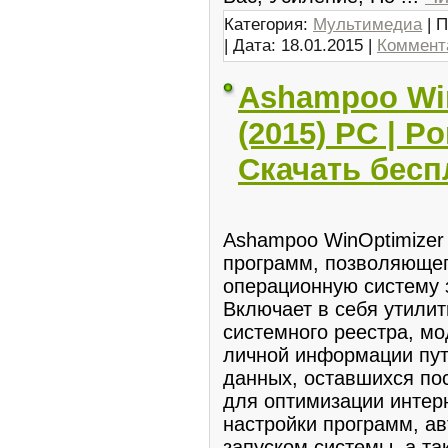
Категория:
Мультимедиа
| П
| Дата:
18.01.2015
|
Коммента
Ashampoo Win
(2015) PC | P
Скачать бесп
Ashampoo WinOptimizer 
программ, позволяющег
операционную систему з
Включает в себя утилит
системного реестра, м
личной информации пут
данных, оставшихся пос
для оптимизации интерн
настройки программ, а
запуском системы, а та