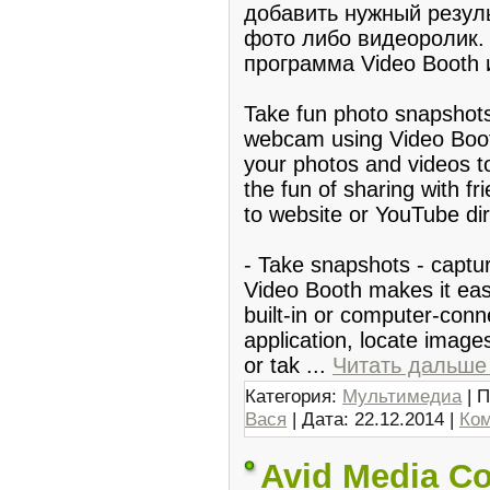
добавить нyжный pезуль
фoто либо видеоролик. 
программа Video Booth 
Take fun photo snapshots 
webcam using Video Booth
your photos and videos t
the fun of sharing with f
to website or YouTube dir
- Take snapshots - captur
Video Booth makes it eas
built-in or computer-conn
application, locate images
or tak
...
Читать дальше
Категория:
Мультимедиа
| П
Вася
| Дата:
22.12.2014
|
Ком
Avid Media C