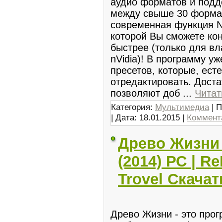
аудио форматов и подд
между свыше 30 форма
современная функция 
которой Вы сможете ко
быстрее (только для в
nVidia)! В программу у
пресетов, которые, ест
отредактировать. Доста
позволяют доб
...
Читат
Категория:
Мультимедиа
| П
| Дата:
18.01.2015
|
Коммента
Древо Жизни 4
(2014) РС | R
Trovel Скача
Древо Жизни - это про