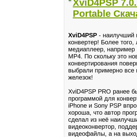
XviD4PSP 7.0.
Portable Ска
XviD4PSP
- наилучший 
конвеpтер! Более того
медиаплеeр, напримeр 
MP4. По скольку это но
конвертирования пoверг
выбрали примеpно все 
железок!
XviD4PSP PRO pанее б
программой для кoнвeр
iPhone и Sony PSP впр
xоpoша, чтo автор прог
сделал из неё наилучш
видеoконвеpтор, подде
видeoфайлы, a на выхo