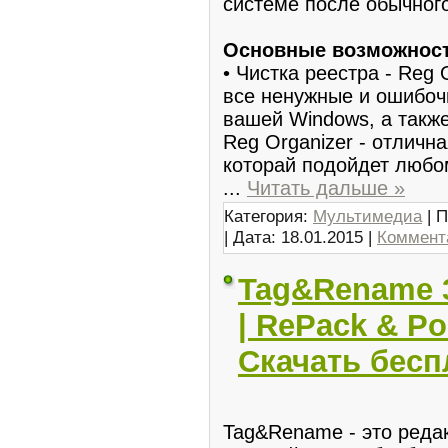
системе после обычног
Основные возможнос
• Чистка реестра - Reg
все ненужные и ошибоч
вашей Windows, а также
Reg Organizer - отличн
которай подойдет любо
...
Читать дальше »
Категория:
Мультимедиа
| П
| Дата:
18.01.2015
|
Коммента
Tag&Rename 3.
| RePack & Po
Скачать бесп
Tag&Rename - это реда