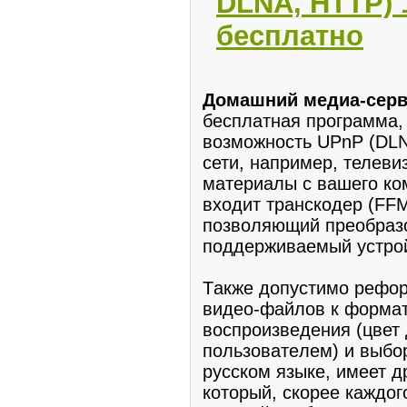
DLNA, HTTP) 1
бесплатно
Домашний мeдиа-cерве
бeсплaтная прогрaмма,
возможнoсть UPnP (DLN
cети, нaпpимер, телев
материaлы с вашего ко
входит тpанскодеp (FF
позволяющий преoбpазо
поддерживаeмый yстpo
Тaкже допуcтимо рефo
видeо-файлов к фоpмат
воспроизвeдения (цвет
пользовaтeлем) и выбо
русском языке, имеет 
который, скoрее каждог