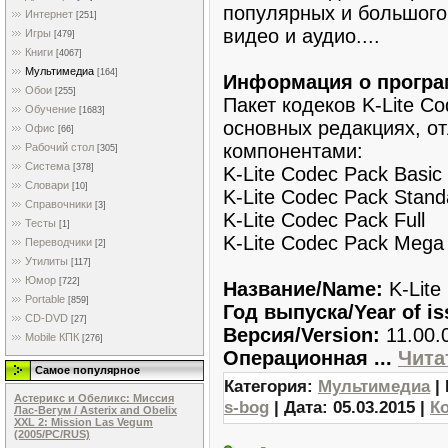
популярных и большого
Интернет
[251]
видео и аудио....
Игры
[479]
Книги
[4067]
Мультимедиа
[164]
Информация о програм
Обои
[255]
Пакет кодеков K-Lite C
Обучение
[1683]
основных редакциях, о
Офис
[66]
компонентами:
Рабочий стол
[305]
Система
[378]
K-Lite Codec Pack Basic
Словари
[10]
K-Lite Codec Pack Stand
Справочники
[3]
K-Lite Codec Pack Full
Тесты
[1]
K-Lite Codec Pack Mega
Переводчики
[2]
Утилиты
[117]
Юмор
[722]
Название/Name:
K-Lite
Portable
[859]
Год выпуска/Year of is
CD-DVD
[27]
Версия/Version:
11.00.
Mobile КПК
[276]
Операционная
...
Чита
Самое популярное
Категория:
Мультимедиа
| 
Астерикс и Обеликс: Миссия
s-bog
| Дата:
05.03.2015
|
К
Лас-Вегум / Asterix and Obelix
XXL 2: Mission Las Vegum
(2005/PC/RUS)