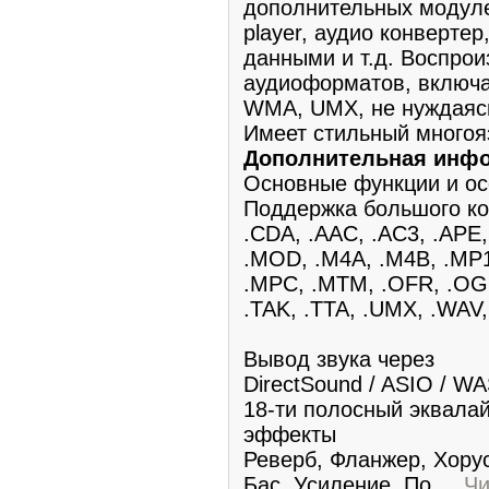
дополнительных модулей:
player, аудио конвертер
данными и т.д. Воспро
аудиоформатов, включ
WMA, UMX, не нуждаясь
Имеет стильный многоя
Дополнительная инф
Основные функции и ос
Поддержка большого ко
.CDA, .AAC, .AC3, .APE, 
.MOD, .M4A, .M4B, .MP1
.MPC, .MTM, .OFR, .OG
.TAK, .TTA, .UMX, .WAV
Вывод звука через
DirectSound / ASIO / W
18-ти полосный эквала
эффекты
Реверб, Фланжер, Хорус
Бас, Усиление, По
...
Чи