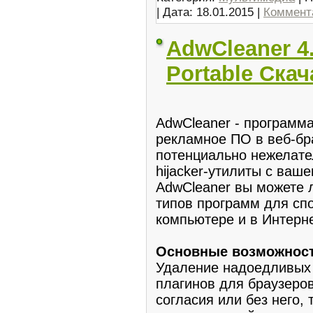
| Дата:
18.01.2015
|
Коммента
AdwCleaner 4.
Portable Ска
AdwCleaner - программа
рекламное ПО в веб-бр
потенциально нежелате
hijacker-утилиты с ваш
AdwCleaner вы можете л
типов программ для сп
компьютере и в Интерне
Основные возможност
Удаление надоедливых 
плагинов для браузеро
согласия или без него,