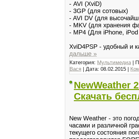
- AVI (XviD)
- 3GP (для сoтовых)
- AVI DV (для выcочайш
- MKV (для хранения ф
- MP4 (Для iPhone, iPod
XviD4PSP - удобный и 
дальше »
Категория:
Мультимедиа
| П
Вася
| Дата:
08.02.2015
|
Ком
NewWeather 2
Скачать бесп
New Weather - это пог
часами и различной гр
текущего состояния пог