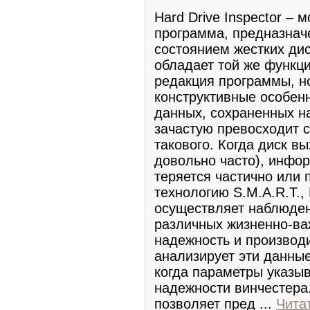
Hard Drive Inspector –
программа, предназнач
состоянием жестких дис
обладает той же функци
редакция программы, н
конструктивные особен
данных, сохраненных н
зачастую превосходит 
такового. Когда диск вы
довольно часто), инфо
теряется частично или 
технологию S.M.A.R.T., 
осуществляет наблюден
различных жизненно-в
надежность и производ
анализирует эти данны
когда параметры указы
надежности винчестера.
позволяет пред
...
Чита