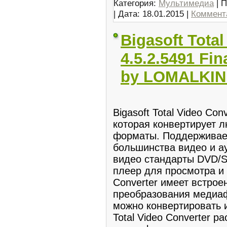
Категория:
Мультимедиа
| П
| Дата:
18.01.2015
|
Коммента
Bigasoft Tota
4.5.2.5491 Fin
by LOMALKIN
Bigasoft Total Video Co
которая конвертирует 
форматы. Поддерживает
большинства видео и 
видео стандарты DVD/
плеер для просмотра и 
Converter имеет встро
преобразования медиаф
можно конвертировать и
Total Video Converter р