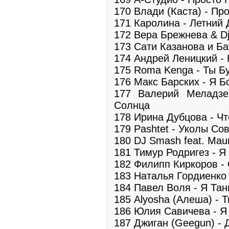
170 Влади (Каста) - Пр
171 Каролина - Летний 
172 Вера Брежнева & D
173 Сати Казанова и Ба
174 Андрей Леницкий -
175 Roma Kenga - Ты Б
176 Макс Барских - Я 
177 Валерий Меладзе
Солнца
178 Ирина Дубцова - Ч
179 Pashtet - Уколы Со
180 DJ Smash feat. Maur
181 Тимур Родригез - 
182 Филипп Киркоров -
183 Наталья Гордиенко 
184 Павел Воля - Я Та
185 Alyosha (Алеша) - 
186 Юлия Савичева - Я
187 Джиган (Geegun) - 