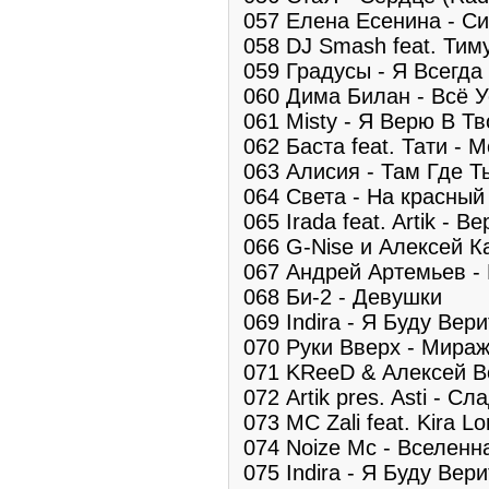
057 Елена Есенина - С
058 DJ Smash feat. Тим
059 Градусы - Я Всегд
060 Дима Билан - Всё 
061 Misty - Я Верю В Т
062 Баста feat. Тати - 
063 Алисия - Там Где Т
064 Света - На красный
065 Irada feat. Artik - В
066 G-Nise и Алексей К
067 Андрей Артемьев -
068 Би-2 - Девушки
069 Indira - Я Буду Вери
070 Руки Вверх - Мира
071 KReeD & Алексей В
072 Artik pres. Asti - С
073 MC Zali feat. Kira 
074 Noize Mc - Вселенн
075 Indira - Я Буду Вери