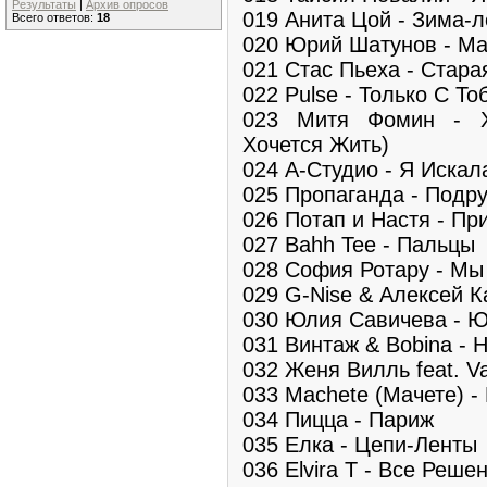
Результаты
|
Архив опросов
019 Анита Цой - Зима-л
Всего ответов:
18
020 Юрий Шатунов - Ма
021 Стас Пьеха - Стара
022 Pulse - Только С То
023 Митя Фомин - Х
Хочется Жить)
024 А-Студио - Я Искал
025 Пропаганда - Подру
026 Потап и Настя - Пр
027 Bahh Tee - Пальцы
028 София Ротару - Мы
029 G-Nise & Алексей Ка
030 Юлия Савичева - 
031 Винтаж & Bobina - 
032 Женя Вилль feat. V
033 Machete (Мачете) -
034 Пицца - Париж
035 Елка - Цепи-Ленты
036 Elvira T - Все Реше