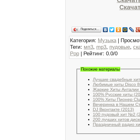
Скачат
Поделиться…
Категория
:
Музыка
|
Просмо
Теги
:
мп3
,
mp3
,
пудовые
,
ск
Pop
|
Рейтинг
:
0.0
/
0
Похожие материалы
Лучшие свадебные хит
Любимые хиты Disco 80
Жаркие Хиты Анталии 
100% Русские хиты (2
100% Хиты Пионер Clu
Вечеринка в Нашем Ст
DJ Вконтакте (2013)
100 пудовый хит №2 (
200 лучших хитов диск
Праздничный радио хи