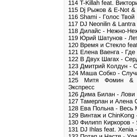
114 T-Killah feat. Викт
115 Dj Рыжов & E-Not &
116 Shami - Голос Твой
117 DJ Neonilin & Lantr
118 Дилайс - Нежно-Не
119 Юрий Шатунов - Ле
120 Время и Стекло fea
121 Елена Ваенга - Где
122 В Двух Шагах - Сер
123 Дмитрий Колдун - 
124 Маша Собко - Случ
125 Митя Фомин & L
Экспресс
126 Дима Билан - Лови
127 Тамерлан и Алена 
128 Ева Польна - Весь
129 Винтаж и ChinKong
130 Филипп Киркоров -
131 DJ Ihlas feat. Xeni
132 Потап и Настя - Ул