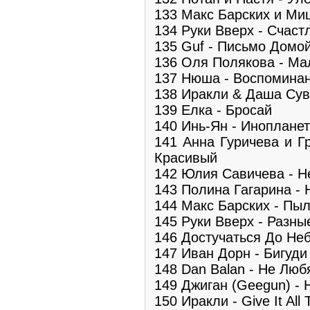
133 Макс Барских и Ми
134 Руки Вверх - Счаст
135 Guf - Письмо Домо
136 Оля Полякова - Ма
137 Нюша - Воспомина
138 Иракли & Даша Сув
139 Елка - Бросай
140 Инь-Ян - Иноплане
141 Анна Гуричева и Г
Красивый
142 Юлия Савичева - Н
143 Полина Гагарина - 
144 Макс Барских - Пы
145 Руки Вверх - Разны
146 Достучаться До Не
147 Иван Дорн - Бигуди
148 Dan Balan - Не Люб
149 Джиган (Geegun) -
150 Иракли - Give It All 