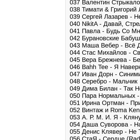
037 Валентин Стрыкало
038 Тимати & Григорий 
039 Сергей Лазарев - 
040 NikitA - Давай, Стре
041 Павла - Будь Со М
042 Бурановские Бабушк
043 Маша Вебер - Всё 
044 Стас Михайлов - С
045 Вера Брежнева - Б
046 Bahh Tee - Я Навер
047 Иван Дорн - Синим
048 Серебро - Мальчик
049 Дима Билан - Так 
050 Пара Нормальных -
051 Ирина Ортман - Пр
052 Винтаж и Roma Ken
053 А. Р. М. И. Я - Клян
054 Даша Суворова - Н
055 Денис Клявер - Не 
056 СтаЯ - Сердце (Radi