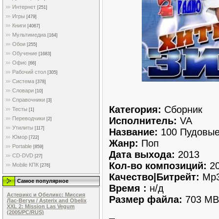
Интернет
[251]
Игры
[479]
Книги
[4067]
Мультимедиа
[164]
Обои
[255]
Обучение
[1683]
Офис
[66]
Рабочий стол
[305]
Система
[378]
Словари
[10]
Справочники
[3]
Категория:
Сборник
Тесты
[1]
Исполнитель:
VA
Переводчики
[2]
Утилиты
[117]
Название:
100 Пудовые
Юмор
[722]
Жанр:
Поп
Portable
[859]
Дата выхода:
2013
CD-DVD
[27]
Кол-во композиций:
2
Mobile КПК
[276]
Качество|Битрейт:
Mp3
Самое популярное
Время :
н/д
Астерикс и Обеликс: Миссия
Размер файла:
703 MB
Лас-Вегум / Asterix and Obelix
XXL 2: Mission Las Vegum
(2005/PC/RUS)