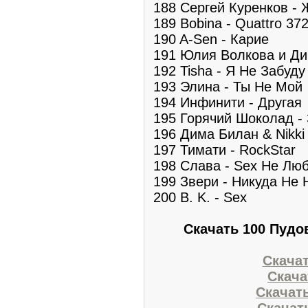
188 Сергей Куренков -
189 Bobina - Quattro 37
190 A-Sen - Карие
191 Юлия Волкова и Ди
192 Tisha - Я Не Забуду
193 Элина - Ты Не Мой
194 Инфинити - Другая
195 Горячий Шоколад - 
196 Дима Билан & Nikki
197 Тимати - RockStar
198 Слава - Sex Не Лю
199 Звери - Никуда Не 
200 B. K. - Sex
Скачать 100 Пудо
Скачат
Скачат
Скачать
Скачать