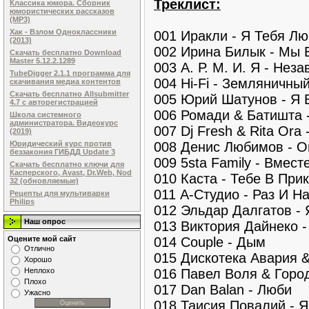
Треклист:
Классика юмора. Сборник
юмористических рассказов
(MP3)
Хак - Взлом Одноклассники
001 Иракли - Я Тебя Л
(2013)
002 Ирина Билык - Мы 
Скачать бесплатно Download
Master 5.12.2.1289
003 А. Р. М. И. Я - Нез
TubeDigger 2.1.1 программа для
004 Hi-Fi - Земляничны
скачивания медиа контентов
Скачать бесплатно Allsubmitter
005 Юрий Шатунов - Я
4.7 с авторегистрацией
006 Ромади & Батишта 
Школа системного
администратора. Видеокурс
007 Dj Fresh & Rita Ora 
(2019)
008 Денис Любимов - О
Юридический курс против
беззакония ГИБДД Update 3
009 5sta Family - Вмес
Скачать бесплатно ключи для
Касперского, Avast, Dr.Web, Nod
010 Каста - Тебе В При
32 (обновляемые)
011 А-Студио - Раз И Н
Рецепты для мультиварки
Philips
012 Эльдар Далгатов -
Наш опрос
013 Виктория Дайнеко 
014 Couple - Дым
Оцените мой сайт
Отлично
015 Дискотека Авария 
Хорошо
016 Павел Воля & Горо
Неплохо
Плохо
017 Dan Balan - Люби
Ужасно
018 Таисия Повалий - 