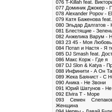
076 T-Killah feat. Виктор
077 Доминик Джокер - П
078 Alexander Popov - E
079 Катя Баженова feat
080 Эльдар Далгатов -
081 Блестящие - Зелен
082 Анжелика Варум - 
083 23 45 - Моя Любовь
084 Потап и Настя - Я т
085 DJ Smash feat. Дос
086 Макс Корж - Где я
087 DJ Slon & Katya - П
088 Инфинити - А Он Т
089 Жека Баянист - С 
090 Аника - Не Звони
091 Юрий Шатунов - Не
092 Elvira T - Море
093 Семен Слепаков
Женщина
094 Нервы - Давай Буд