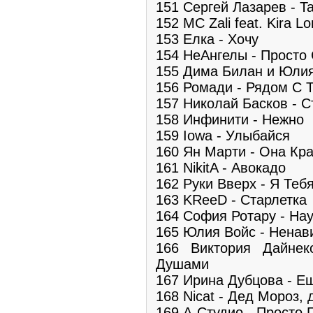
151 Сергей Лазарев - Tak
152 MC Zali feat. Kira 
153 Елка - Хочу
154 НеАнгелы - Просто
155 Дима Билан и Юлия
156 Ромади - Рядом С 
157 Николай Басков - С
158 Инфинити - Нежно
159 Iowa - Улыбайся
160 Ян Марти - Она Кр
161 NikitA - Авокадо
162 Руки Вверх - Я Те
163 KReeD - Старлетка
164 София Ротару - На
165 Юлия Войс - Ненав
166 Виктория Дайне
Душами
167 Ирина Дубцова - Е
168 Nicat - Дед Мороз,
169 А-Студио - Просто