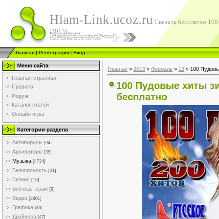
Hlam-Link.ucoz.ru
Скачать бесплатно 100
(2013)
Главная
|
Регистрация
|
Вход
Меню сайта
Главная
»
2013
»
Февраль
»
12
» 100 Пудовы
Главная страница
100 Пудовые хиты зи
Правила
бесплатно
Форум
Каталог статей
Онлайн игры
Категории раздела
Антивирусы
[94]
Архиваторы
[35]
Музыка
[4734]
Безопасность
[31]
Бизнес
[16]
Веб мастерам
[9]
Видео
[2401]
Графика
[89]
Драйвера
[47]