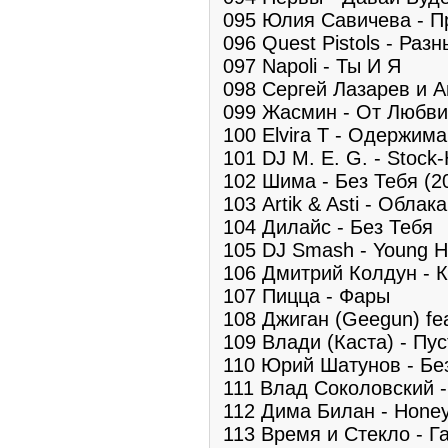
095 Юлия Савичева - П
096 Quest Pistols - Раз
097 Napoli - Ты И Я
098 Сергей Лазарев и А
099 Жасмин - От Любв
100 Elvira T - Одержима
101 DJ M. E. G. - Stock
102 Шима - Без Тебя (2
103 Artik & Asti - Облака
104 Дилайс - Без Тебя
105 DJ Smash - Young H
106 Дмитрий Колдун - 
107 Пицца - Фары
108 Джиган (Geegun) fea
109 Влади (Каста) - Пу
110 Юрий Шатунов - Бе
111 Влад Соколовский 
112 Дима Билан - Hone
113 Время и Стекло - 