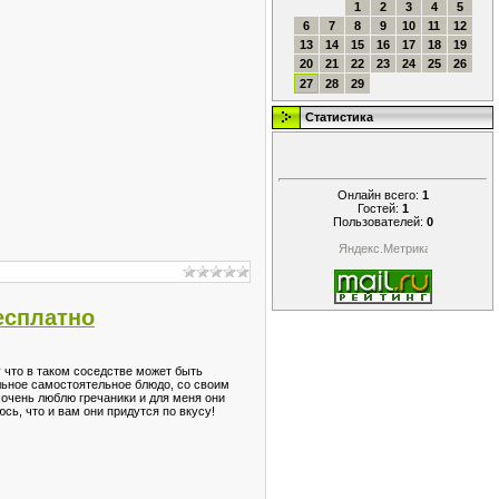
1
2
3
4
5
6
7
8
9
10
11
12
13
14
15
16
17
18
19
20
21
22
23
24
25
26
27
28
29
Статистика
Онлайн всего:
1
Гостей:
1
Пользователей:
0
есплатно
у что в таком соседстве может быть
ельное самостоятельное блюдо, со своим
я очень люблю гречаники и для меня они
ь, что и вам они придутся по вкусу!