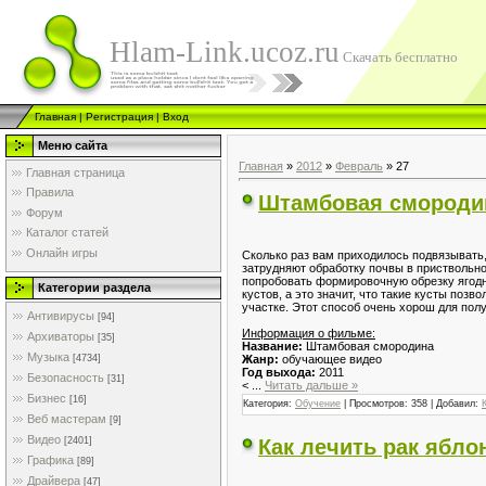
Hlam-Link.ucoz.ru
Скачать бесплатно
Главная
|
Регистрация
|
Вход
Меню сайта
Главная
»
2012
»
Февраль
»
27
Главная страница
Правила
Штамбовая смородин
Форум
Каталог статей
Онлайн игры
Сколько раз вам приходилось подвязывать,
затрудняют обработку почвы в приствольно
попробовать формировочную обрезку ягодн
Категории раздела
кустов, а это значит, что такие кусты по
участке. Этот способ очень хорош для пол
Антивирусы
[94]
Информация о фильме:
Архиваторы
[35]
Название:
Штамбовая смородина
Музыка
Жанр:
обучающее видео
[4734]
Год выхода:
2011
Безопасность
[31]
<
...
Читать дальше »
Бизнес
[16]
Категория:
Обучение
| Просмотров: 358 | Добавил:
Веб мастерам
[9]
Видео
Как лечить рак ябло
[2401]
Графика
[89]
Драйвера
[47]