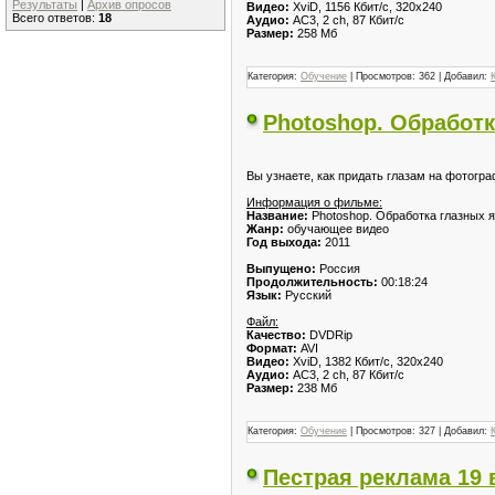
Результаты
|
Архив опросов
Видео:
XviD, 1156 Кбит/с, 320x240
Всего ответов:
18
Аудио:
AC3, 2 ch, 87 Кбит/с
Размер:
258 Мб
Категория:
Обучение
| Просмотров: 362 | Добавил:
Photoshop. Обработк
Вы узнаете, как придать глазам на фотогр
Информация о фильме:
Название:
Photoshop. Обработка глазных 
Жанр:
обучающее видео
Год выхода:
2011
Выпущено:
Россия
Продолжительность:
00:18:24
Язык:
Русский
Файл:
Качество:
DVDRip
Формат:
AVI
Видео:
XviD, 1382 Кбит/с, 320x240
Аудио:
AC3, 2 ch, 87 Кбит/с
Размер:
238 Мб
Категория:
Обучение
| Просмотров: 327 | Добавил:
Пестрая реклама 19 