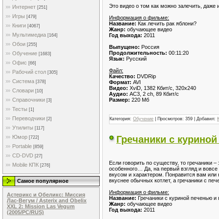
Это видео о том как можно залечить, даже
Интернет
[251]
Игры
[479]
Информация о фильме:
Название:
Как лечить рак яблони?
Книги
[4067]
Жанр:
обучающее видео
Мультимедиа
Год выхода:
2011
[164]
Обои
[255]
Выпущено:
Россия
Продолжительность:
00:11:20
Обучение
[1683]
Язык:
Русский
Офис
[66]
Файл:
Рабочий стол
[305]
Качество:
DVDRip
Система
Формат:
AVI
[378]
Видео:
XviD, 1382 Кбит/с, 320x240
Словари
[10]
Аудио:
AC3, 2 ch, 89 Кбит/с
Размер:
220 Мб
Справочники
[3]
Тесты
[1]
Переводчики
Категория:
Обучение
| Просмотров: 359 | Добавил:
[2]
Утилиты
[117]
Гречаники с куриной
Юмор
[722]
Portable
[859]
CD-DVD
[27]
Если говорить по существу, то гречаники –
Mobile КПК
[276]
особенного… Да, на первый взгляд и вовсе 
вкусом и характером. Понравится вам или н
вкуснее обычных котлет, а гречаники с пе
Самое популярное
Информация о фильме:
Астерикс и Обеликс: Миссия
Название:
Гречаники с куриной печенью и
Лас-Вегум / Asterix and Obelix
Жанр:
обучающее видео
XXL 2: Mission Las Vegum
Год выхода:
2011
(2005/PC/RUS)