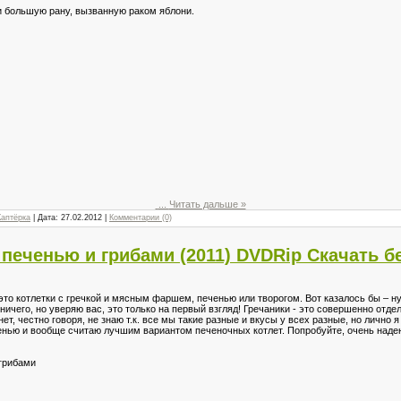
 и большую рану, вызванную раком яблони.
...
Читать дальше »
Каптёрка
| Дата:
27.02.2012
|
Комментарии (0)
 печенью и грибами (2011) DVDRip Скачать б
 это котлетки с гречкой и мясным фаршем, печенью или творогом. Вот казалось бы – н
ничего, но уверяю вас, это только на первый взгляд! Гречаники - это совершенно отд
ет, честно говоря, не знаю т.к. все мы такие разные и вкусы у всех разные, но лично 
ченью и вообще считаю лучшим вариантом печеночных котлет. Попробуйте, очень надеюс
 грибами