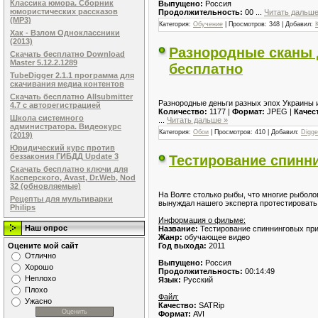
Классика юмора. Сборник
Выпущено:
Россия
юмористических рассказов
Продолжительность:
00
...
Читать дальше
(MP3)
Категория:
Обучение
| Просмотров: 348 | Добавил:
Хак - Взлом Одноклассники
(2013)
Разнородные сканы 
Скачать бесплатно Download
Master 5.12.2.1289
бесплатно
TubeDigger 2.1.1 программа для
скачивания медиа контентов
Скачать бесплатно Allsubmitter
Разнородные деньги разных эпох Украины и
4.7 с авторегистрацией
Количество:
1177 |
Формат:
JPEG |
Качес
Школа системного
...
Читать дальше »
администратора. Видеокурс
Категория:
Обои
| Просмотров: 410 | Добавил:
Digge
(2019)
Юридический курс против
беззакония ГИБДД Update 3
Тестирование спинни
Скачать бесплатно ключи для
Касперского, Avast, Dr.Web, Nod
32 (обновляемые)
На Волге столько рыбы, что многие рыбол
Рецепты для мультиварки
вынуждал нашего эксперта протестировать 
Philips
Информация о фильме:
Наш опрос
Название:
Тестирование спиннинговых при
Жанр:
обучающее видео
Год выхода:
2011
Оцените мой сайт
Отлично
Выпущено:
Россия
Хорошо
Продолжительность:
00:14:49
Неплохо
Язык:
Русский
Плохо
Файл:
Ужасно
Качество:
SATRip
Формат:
AVI