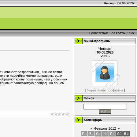
Четверг, 06.08.2026
Приветствую Вас
Гость
|
RSS
Мини-профиль
Четверг
06.08.2026
20:15
т начинает разрастаться, нижние ветви
се эти недочёты можно исправить, если
 образуют крону поменьше, чем у обычных
но экономит занимаемую площадь на вашем
[
Управление профилем
]
Поиск
Календарь
«
Февраль 2012
»
Пн
Вт
Ср
Чт
Пт
Сб
Вс