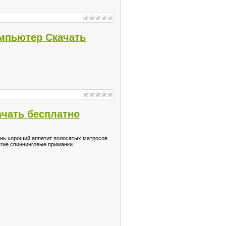
омпьютер Скачать
ачать бесплатно
ень хороший аппетит полосатых матросов
угие спиннинговые приманки.