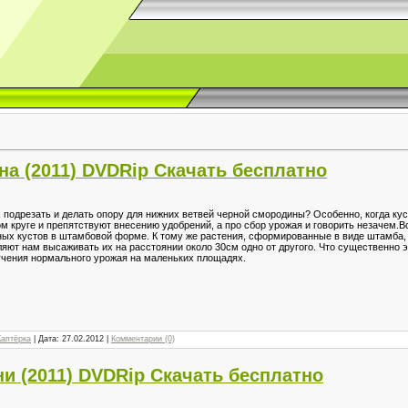
а (2011) DVDRip Скачать бесплатно
 подрезать и делать опору для нижних ветвей черной смородины? Особенно, когда кус
м круге и препятствуют внесению удобрений, а про сбор урожая и говорить незачем.В
ых кустов в штамбовой форме. К тому же растения, сформированные в виде штамба,
зволяют нам высаживать их на расстоянии около 30см одно от другого. Что существен
учения нормального урожая на маленьких площадях.
Каптёрка
| Дата:
27.02.2012
|
Комментарии (0)
ни (2011) DVDRip Скачать бесплатно