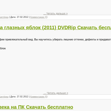
...
Читать дальше »
Каптёрка
| Дата:
27.02.2012
|
Комментарии (0)
а глазных яблок (2011) DVDRip Скачать бес
афии привлекательный вид. Вы научитесь убирать лишние оттенки, дефекты и придава
яблок
...
Читать дальше »
Каптёрка
| Дата:
27.02.2012
|
Комментарии (0)
века на ПК Скачать бесплатно