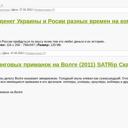
 »
Каптёрка
| Дата:
27.02.2012
|
Комментарии (0)
денег Украины и Росии разных времен на к
 России прийдуться по вкусу всем тем кто любит деньги и их историю..
тво:
116 x 200 - 758x947 |
Размер:
120 Mb
r
| Дата:
27.02.2012
|
Комментарии (0)
нговых приманок на Волге (2011) SATRip Ск
овы дельту Волги называют аквариумом. Голодный окунь клевал как сумасшедший. Оч
все имеющиеся приманки в его арсенале: попперы, уолкеры, кроулеры, воблеры и др
манок на Волге