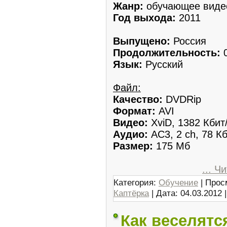
Жанр:
обучающее виде
Год выхода:
2011
Выпущено:
Россия
Продолжительность:
0
Язык:
Русский
Файл:
Качество:
DVDRip
Формат:
AVI
Видео:
XviD, 1382 Кбит
Аудио:
AC3, 2 ch, 78 Кб
Размер:
175 Мб
...
Чи
Категория:
Обучение
| Прос
Каптёрка
| Дата:
04.03.2012
Как веселятс