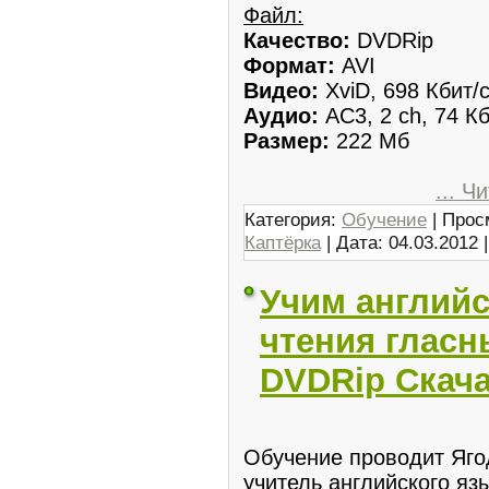
Файл:
Качество:
DVDRip
Формат:
AVI
Видео:
XviD, 698 Кбит/
Аудио:
AC3, 2 ch, 74 Кб
Размер:
222 Мб
...
Чи
Категория:
Обучение
| Прос
Каптёрка
| Дата:
04.03.2012
Учим английс
чтения гласны
DVDRip Скача
Обучение проводит Яг
учитель английского яз