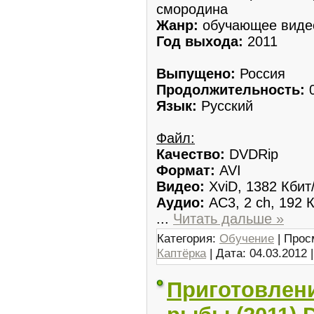
смородина
Жанр:
обучающее виде
Год выхода:
2011
Выпущено:
Россия
Продолжительность:
0
Язык:
Русский
Файл:
Качество:
DVDRip
Формат:
AVI
Видео:
XviD, 1382 Кбит
Аудио:
AC3, 2 ch, 192 К
...
Читать дальше »
Категория:
Обучение
| Прос
Каптёрка
| Дата:
04.03.2012
Приготовлени