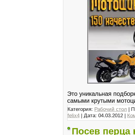
Это уникальная подборк
самыми крутыми мотоц
Категория:
Рабочий стол
| П
felix4
| Дата:
04.03.2012
|
Ко
Посев перца н