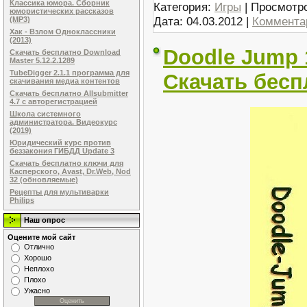
Классика юмора. Сборник
Категория:
Игры
| Просмотро
юмористических рассказов
Дата:
04.03.2012
|
Комментар
(MP3)
Хак - Взлом Одноклассники
(2013)
Doodle Jump 
Скачать бесплатно Download
Master 5.12.2.1289
TubeDigger 2.1.1 программа для
Скачать бесп
скачивания медиа контентов
Скачать бесплатно Allsubmitter
4.7 с авторегистрацией
Школа системного
администратора. Видеокурс
(2019)
Юридический курс против
беззакония ГИБДД Update 3
Скачать бесплатно ключи для
Касперского, Avast, Dr.Web, Nod
32 (обновляемые)
Рецепты для мультиварки
Philips
Наш опрос
Оцените мой сайт
Отлично
Хорошо
Неплохо
Плохо
Ужасно