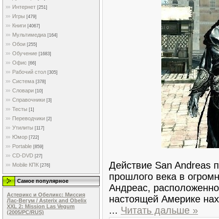
Интернет
[251]
Игры
[479]
Книги
[4067]
Мультимедиа
[164]
Обои
[255]
Обучение
[1683]
Офис
[66]
Рабочий стол
[305]
Система
[378]
Словари
[10]
Справочники
[3]
Тесты
[1]
Переводчики
[2]
Утилиты
[117]
Юмор
[722]
Portable
[859]
CD-DVD
[27]
Действие San Andreas п
Mobile КПК
[276]
прошлого века в огро
Самое популярное
Андреас, расположенно
Астерикс и Обеликс: Миссия
настоящей Америке нах
Лас-Вегум / Asterix and Obelix
XXL 2: Mission Las Vegum
...
Читать дальше »
(2005/PC/RUS)