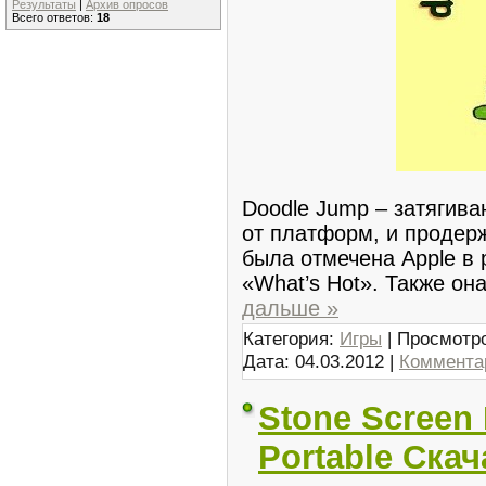
Результаты
|
Архив опросов
Всего ответов:
18
Doodle Jump – затягива
от платформ, и продер
была отмечена Apple в 
«What’s Hot». Также он
дальше »
Категория:
Игры
| Просмотро
Дата:
04.03.2012
|
Комментар
Stone Screen 
Portable Ска