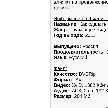
влияют на продвижение 
делать!
Информация о фильме:
Название:
Как сделать 
Жанр:
обучающее виде
Год выхода:
2011
Выпущено:
Россия
Продолжительность:
0
Язык:
Русский
Файл:
Качество:
DVDRip
Формат:
AVI
Видео:
XviD, 1382 Кбит
Аудио:
AC3, 2 ch, 192 К
Размер:
204 Мб
.