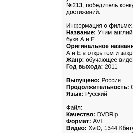
№213, победитель конку
достижений.
Информация о фильме:
Название:
Учим англий
букв А и Е
Оригинальное названи
А и Е в открытом и зак
Жанр:
обучающее виде
Год выхода:
2011
Выпущено:
Россия
Продолжительность:
0
Язык:
Русский
Файл:
Качество:
DVDRip
Формат:
AVI
Видео:
XviD, 1544 Кбит