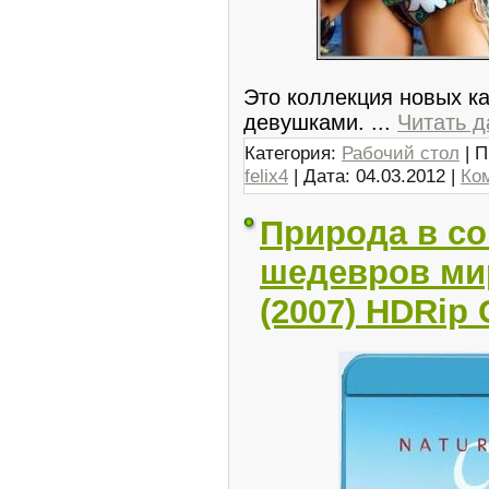
Это коллекция новых к
девушками.
...
Читать 
Категория:
Рабочий стол
| П
felix4
| Дата:
04.03.2012
|
Ко
Природа в с
шедевров ми
(2007) HDRip