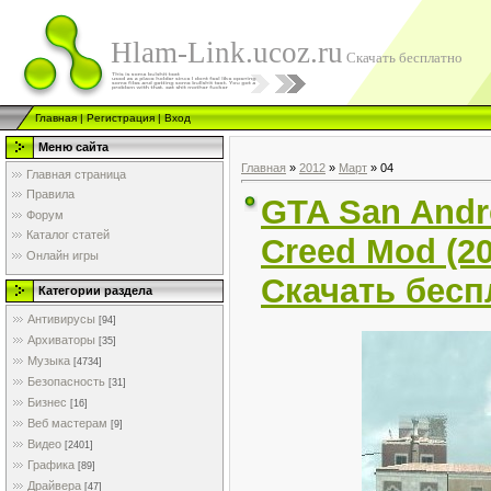
Hlam-Link.ucoz.ru
Скачать бесплатно
Главная
|
Регистрация
|
Вход
Меню сайта
Главная
»
2012
»
Март
»
04
Главная страница
Правила
GTA San Andre
Форум
Каталог статей
Creed Mod (2
Онлайн игры
Скачать бесп
Категории раздела
Антивирусы
[94]
Архиваторы
[35]
Музыка
[4734]
Безопасность
[31]
Бизнес
[16]
Веб мастерам
[9]
Видео
[2401]
Графика
[89]
Драйвера
[47]