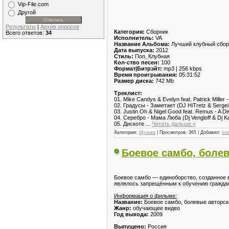
Vip-File.com
Другой
Результаты
|
Архив опросов
Категория:
Сборник
Всего ответов:
34
Исполнитель:
VA
Название Альбома:
Лучший клубный сборни
Дата выпуска:
2012
Стиль:
Поп, Клубная
Кол-ство песен:
100
Формат|Битрэйт:
mp3 | 256 kbps
Время проигрывания:
05:31:52
Размер диска:
742 Mb
Треклист:
01. Mike Candys & Evelyn feat. Patrick Miller 
02. Градусы - Заметает (DJ HiTretz & Serge
03. Justin Oh & Nigel Good feat. Remus - A Di
04. Серебро - Мама Люба (Dj Vengloff & Dj K
05. Дискоте
...
Читать дальше »
Категория:
Музыка
| Просмотров: 365 | Добавил:
iva
Боевое самбо, болев
Боевое самбо — единоборство, созданное в
являлось запрещённым к обучению граждан
Информация о фильме:
Название:
Боевое самбо, болевые авторс
Жанр:
обучающее видео
Год выхода:
2009
Выпущено:
Россия