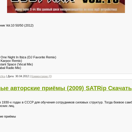
к Vol.10 50/50 (2012)
- One Night In Ibiza (DJ Favorite Remix)
i Karpov Remix)
stant Space (Vocal Mix)
abal Radio Mix)
shka
| Дата:
30.04.2012
|
Комментарии (0)
ые авторские приёмы (2009) SATRip Скачать
 1930-х годах в СССР для обучения сотрудников силовых структур. Тогда боевое сам
ских лиц.
кие приёмы