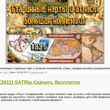
ллекция старинных карт и атласов континентов, стран, городов высокого разрешения
ил:
felix4
| Дата:
30.04.2012
|
Комментарии (0)
2011) SATRip Скачать бесплатно
ное видео «Язык телодвижений», которое поможет вам осознать собственные неверб
идео вы научитесь читать любого человека «как книгу», выбирать для себя правильн
 решения и не позволять собой манипулировать!