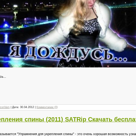
ь...
zonVam
| Дата:
30.04.2012
|
Комментарии (0)
пления спины (2011) SATRip Скачать беспла
азывается "Упражнения для укрепления спины" - это очень хорошая возможность узна