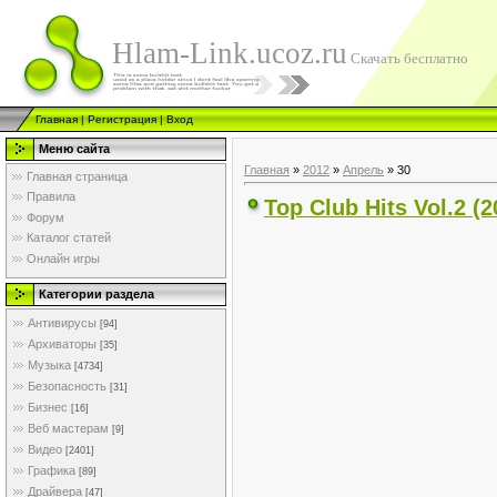
Hlam-Link.ucoz.ru
Скачать бесплатно
Главная
|
Регистрация
|
Вход
Меню сайта
Главная
»
2012
»
Апрель
»
30
Главная страница
Правила
Top Club Hits Vol.2 
Форум
Каталог статей
Онлайн игры
Категории раздела
Антивирусы
[94]
Архиваторы
[35]
Музыка
[4734]
Безопасность
[31]
Бизнес
[16]
Веб мастерам
[9]
Видео
[2401]
Графика
[89]
Драйвера
[47]