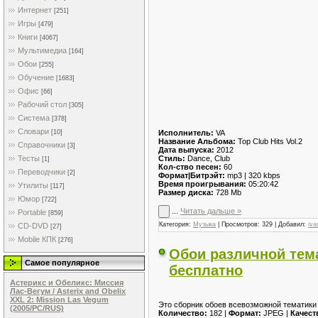
Интернет
[251]
Игры
[479]
Книги
[4067]
Мультимедиа
[164]
Обои
[255]
Обучение
[1683]
Офис
[66]
Рабочий стол
[305]
Система
[378]
Словари
Исполнитель:
VA
[10]
Название Альбома:
Top Club Hits Vol.2
Справочники
[3]
Дата выпуска:
2012
Стиль:
Dance, Club
Тесты
[1]
Кол-ство песен:
60
Переводчики
[2]
Формат|Битрэйт:
mp3 | 320 kbps
Время проигрывания:
05:20:42
Утилиты
[117]
Размер диска:
728 Mb
Юмор
[722]
...
Читать дальше »
Portable
[859]
Категория:
Музыка
| Просмотров: 329 | Добавил:
iva
CD-DVD
[27]
Mobile КПК
[276]
Обои различной тем
Самое популярное
бесплатно
Астерикс и Обеликс: Миссия
Лас-Вегум / Asterix and Obelix
XXL 2: Mission Las Vegum
Это сборник обоев всевозможной тематики
(2005/PC/RUS)
Количество:
182 |
Формат:
JPEG |
Качест