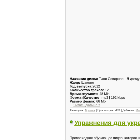
Название диска:
Таня Северная - Я дождус
Жанр:
Шансон
Год выпуска:
2012
Количество треков:
12
Время звучания:
48 Min
Формат|Качество:
mp3 | 192 kbps
Размер файла:
66 Mb
...
Читать дальше »
Категория:
Музыка
| Просмотров: 403 | Добавил:
Mu
Упражнения для укре
Превосходное обучающее видео, которое н