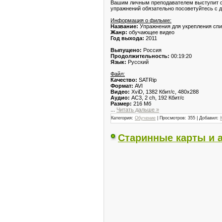
Вашим личным преподавателем выступит оп
упражнений обязательно посоветуйтесь с д
Информация о фильме:
Название:
Упражнения для укрепления сп
Жанр:
обучающее видео
Год выхода:
2011
Выпущено:
Россия
Продолжительность:
00:19:20
Язык:
Русский
Файл:
Качество:
SATRip
Формат:
AVI
Видео:
XviD, 1382 Кбит/с, 480x288
Аудио:
AC3, 2 ch, 192 Кбит/с
Размер:
216 Мб
...
Читать дальше »
Категория:
Обучение
| Просмотров: 355 | Добавил:
Старинные карты и 