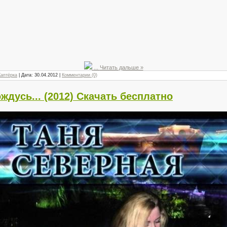
...
Читать дальше »
Каптёрка
| Дата:
30.04.2012
|
Комментарии (0)
ждусь... (2012) Скачать бесплатно