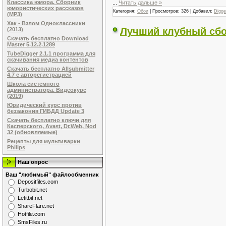
Классика юмора. Сборник
...
Читать дальше »
юмористических рассказов
Категория:
Обои
| Просмотров: 326 | Добавил:
Digge
(MP3)
Хак - Взлом Одноклассники
Лучший клубный сбор
(2013)
Скачать бесплатно Download
Master 5.12.2.1289
TubeDigger 2.1.1 программа для
скачивания медиа контентов
Скачать бесплатно Allsubmitter
4.7 с авторегистрацией
Школа системного
администратора. Видеокурс
(2019)
Юридический курс против
беззакония ГИБДД Update 3
Скачать бесплатно ключи для
Касперского, Avast, Dr.Web, Nod
32 (обновляемые)
Рецепты для мультиварки
Philips
Наш опрос
Ваш "любимый" файлообменник
Dеpоsitfilеs.com
Turbobit.net
Letitbit.net
ShareFlare.net
Hotfile.com
SmsFiles.ru