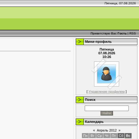
Пятница, 07.08.2026
Приветствую Вас
Гость
|
RSS
Мини-профиль
Пятница
07.08.2026
10:26
[
Управление профилем
]
Поиск
Календарь
«
Апрель 2012
»
Пн
Вт
Ср
Чт
Пт
Сб
Вс