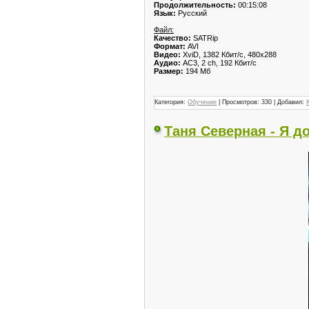
Продолжительность:
00:15:08
Язык:
Русский
Файл:
Качество:
SATRip
Формат:
AVI
Видео:
XviD, 1382 Кбит/с, 480x288
Аудио:
AC3, 2 ch, 192 Кбит/с
Размер:
194 Мб
Категория:
Обучение
| Просмотров: 330 | Добавил:
Таня Северная - Я до