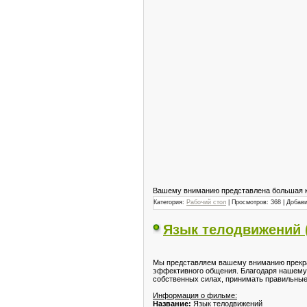
Вашему вниманию представлена большая ко
Категория:
Рабочий стол
| Просмотров: 368 | Добав
Язык телодвижений (
Мы представляем вашему вниманию прекрас
эффективного общения. Благодаря нашему в
собственных силах, принимать правильные
Информация о фильме:
Название:
Язык телодвижений