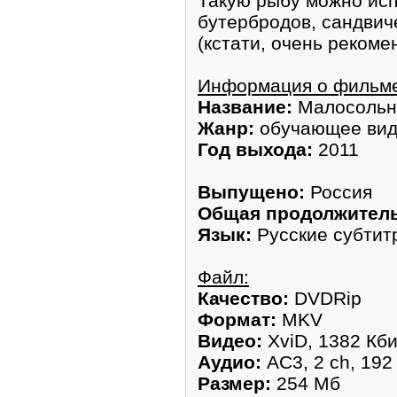
Такую рыбу можно исп
бутербродов, сандвич
(кстати, очень рекоме
Информация о фильм
Название:
Малосольн
Жанр:
обучающее ви
Год выхода:
2011
Выпущено:
Россия
Общая продолжитель
Язык:
Русские субтит
Файл:
Качество:
DVDRip
Формат:
MKV
Видео:
XviD, 1382 Кби
Аудио:
AC3, 2 ch, 192
Размер:
254 Мб