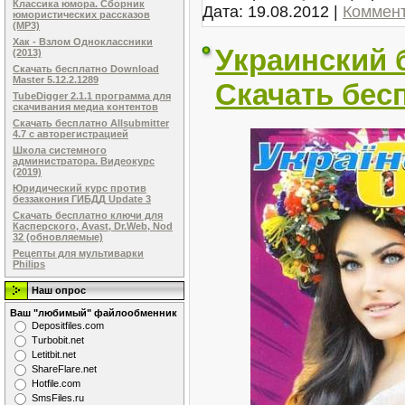
Классика юмора. Сборник
Дата:
19.08.2012
|
Коммент
юмористических рассказов
(MP3)
Хак - Взлом Одноклассники
Украинский б
(2013)
Скачать бесплатно Download
Master 5.12.2.1289
Скачать бес
TubeDigger 2.1.1 программа для
скачивания медиа контентов
Скачать бесплатно Allsubmitter
4.7 с авторегистрацией
Школа системного
администратора. Видеокурс
(2019)
Юридический курс против
беззакония ГИБДД Update 3
Скачать бесплатно ключи для
Касперского, Avast, Dr.Web, Nod
32 (обновляемые)
Рецепты для мультиварки
Philips
Наш опрос
Ваш "любимый" файлообменник
Dеpоsitfilеs.com
Turbobit.net
Letitbit.net
ShareFlare.net
Hotfile.com
SmsFiles.ru