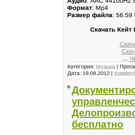
Аудио
: AAC 44100Hz 
Формат
: Mp4
Размер файла
: 56.59
Скачать Кейт 
Скача
Скач
...
Ч
Категория:
Музыка
| Просм
Дата:
19.08.2012
|
Коммент
Документир
управленчес
Делопроизво
бесплатно