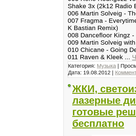
Shake 3x (2k12 Radio E
006 Martin Solveig - Th
007 Fragma - Everytim
K Bastian Remix)
008 Dancefloor Kingz 
009 Martin Solveig with
010 Chicane - Going D
011 Raven & Kleek
...
Ч
Категория:
Музыка
| Просм
Дата:
19.08.2012
|
Коммент
ЖКИ, светои
лазерные ди
готовые реш
бесплатно