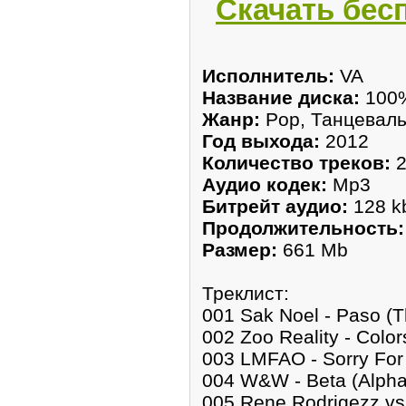
Скачать бес
Исполнитель:
VA
Название диска:
100%
Жанр:
Pop, Танцевал
Год выхода:
2012
Количество треков:
2
Аудио кодек:
Mp3
Битрейт аудио:
128 k
Продолжительность:
Размер:
661 Mb
Треклист:
001 Sak Noel - Paso (T
002 Zoo Reality - Color
003 LMFAO - Sorry For P
004 W&W - Beta (Alpha 
005 Rene Rodrigezz vs.