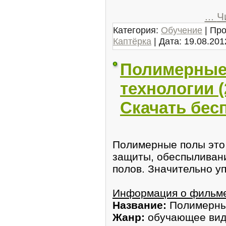
...
Ч
Категория:
Обучение
| Про
Каптёрка
| Дата:
19.08.201
Полимерные
технологии (
Скачать бес
Полимерные полы это
защиты, обеспыливани
полов. Значительно у
Информация о фильм
Название:
Полимерные
Жанр:
обучающее ви