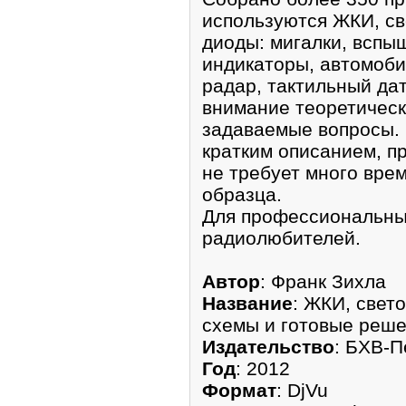
используются ЖКИ, с
диоды: мигалки, вспы
индикаторы, автомоби
радар, тактильный дат
внимание теоретическ
задаваемые вопросы.
кратким описанием, пр
не требует много вре
образца.
Для профессиональны
радиолюбителей.
Автор
: Франк Зихла
Название
: ЖКИ, свет
схемы и готовые реш
Издательство
: БХВ-П
Год
: 2012
Формат
: DjVu