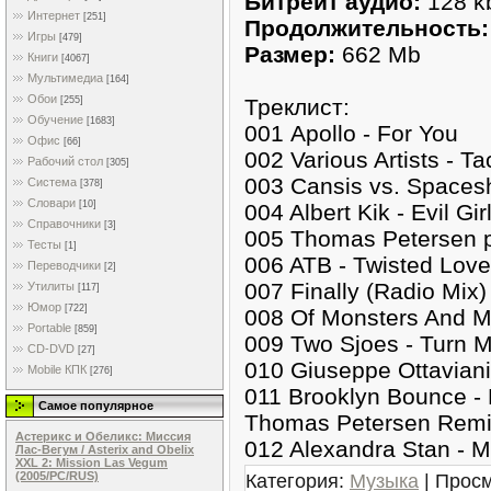
Битрейт аудио:
128 k
Интернет
[251]
Продолжительность:
Игры
[479]
Размер:
662 Mb
Книги
[4067]
Мультимедиа
[164]
Обои
Треклист:
[255]
Обучение
[1683]
001 Apollo - For You
Офис
[66]
002 Various Artists - Ta
Рабочий стол
[305]
003 Cansis vs. Spaceshi
Система
[378]
Словари
[10]
004 Albert Kik - Evil Gir
Справочники
[3]
005 Thomas Petersen p
Тесты
[1]
006 ATB - Twisted Love
Переводчики
[2]
007 Finally (Radio Mix)
Утилиты
[117]
Юмор
[722]
008 Of Monsters And Men
Portable
[859]
009 Two Sjoes - Turn 
CD-DVD
[27]
010 Giuseppe Ottaviani 
Mobile КПК
[276]
011 Brooklyn Bounce - 
Самое популярное
Thomas Petersen Remix
Астерикс и Обеликс: Миссия
012 Alexandra Stan - 
Лас-Вегум / Asterix and Obelix
XXL 2: Mission Las Vegum
Категория:
Музыка
| Просм
(2005/PC/RUS)