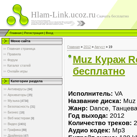
Hlam-Link.ucoz.ru
Скачать бесплатно
Главная
|
Регистрация
|
Вход
Меню сайта
Главная
»
2012
»
Август
»
19
Главная страница
Правила
Muz Кураж Re
Форум
Каталог статей
бесплатно
Онлайн игры
Категории раздела
Антивирусы
[94]
Исполнитель:
VA
Архиваторы
[35]
Название диска:
Muz 
Музыка
[4734]
Жанр:
Dance, Танцев
Безопасность
[31]
Бизнес
[16]
Год выхода:
2012
Веб мастерам
[9]
Количество треков:
2
Видео
[2401]
Аудио кодек:
Mp3
Графика
[89]
Драйвера
[47]