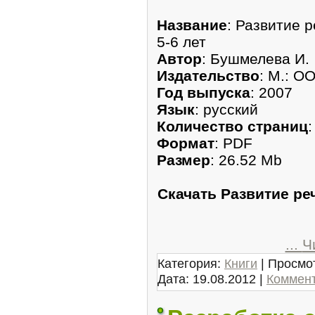
Название
: Развитие 
5-6 лет
Автор
: Бушмелева И.
Издательство
: М.: О
Год выпуска
: 2007
Язык
: русский
Количество страниц
:
Формат
: PDF
Размер
: 26.52 Mb
Скачать Развитие ре
...
Ч
Категория:
Книги
| Просмот
Дата:
19.08.2012
|
Коммент