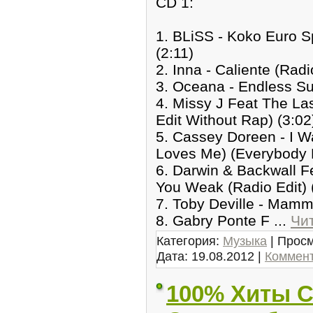
CD 1:
1. BLiSS - Koko Euro Sp
(2:11)
2. Inna - Caliente (Radi
3. Oceana - Endless Su
4. Missy J Feat The La
Edit Without Rap) (3:02
5. Cassey Doreen - I
Loves Me) (Everybody 
6. Darwin & Backwall F
You Weak (Radio Edit) 
7. Toby Deville - Mamma
8. Gabry Ponte F
...
Чи
Категория:
Музыка
| Просм
Дата:
19.08.2012
|
Коммент
100% Хиты Cl