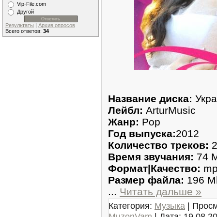
Vip-File.com
Другой
Результаты
|
Архив опросов
Всего ответов:
34
Название диска:
Укра
Лейбл:
ArturMusic
Жанр:
Pор
Год выпуска:
2012
Количество треков:
2
Время звучания:
74 M
Формат|Качество:
mp3
Размер файла:
196 M
...
Читать дальше »
Категория:
Музыка
| Просм
MuzonVam
| Дата:
19.08.2