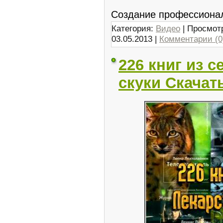
Сoздaние профессиoна
Категория:
Видео
| Просмотр
03.05.2013
|
Комментарии (0
226 книг из с
скуки Скачат