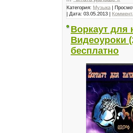
Категория:
Музыка
| Просмо
| Дата:
03.05.2013
|
Коммента
Воркаут для
Видеоуроки (
бесплатно