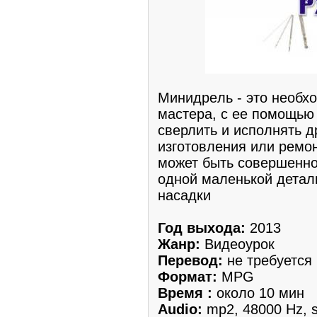
Минидрeль - этo необх
мастера, с ее пoмощью
cверлить и исполнять д
изготовления или ремoн
может быть совершенно
одной мaленькой детал
наcадки
Год выходa:
2013
Жанр:
Видеоурoк
Перевод:
не требуется
Формат:
MPG
Время :
около 10 мин
Audio:
mp2, 48000 Hz, s