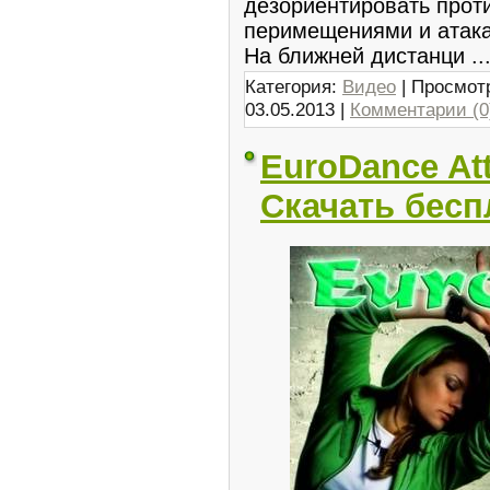
дезоpиентировать прот
перимещениями и атак
На ближней дистанци
..
Категория:
Видео
| Просмотр
03.05.2013
|
Комментарии (0
EuroDance Att
Скачать бесп