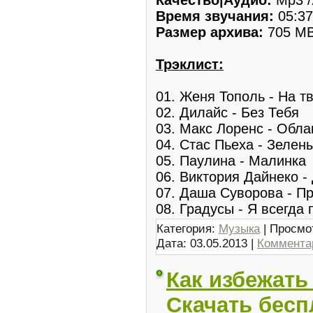
Время звучания:
05:37
Размер архива:
705 M
Трэклист:
01. Женя Тополь - На т
02. Дилайс - Без Тебя
03. Макс Лоренс - Обла
04. Стас Пьеха - Зелен
05. Паулина - Малинка
06. Виктория Дайнеко 
07. Даша Суворова - П
08. Градусы - Я всегда
Категория:
Музыка
| Просмо
Дата:
03.05.2013
|
Комментар
Как избежать 
Скачать бесп