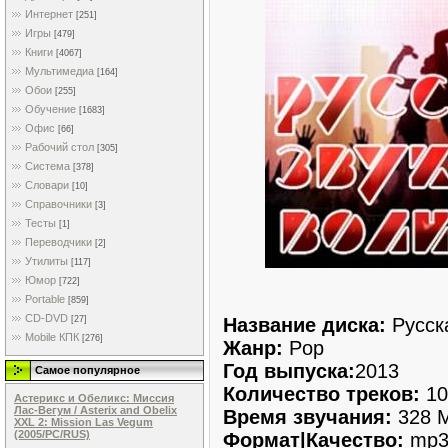
Интернет
[251]
Игры
[479]
Книги
[4067]
Мультимедиа
[164]
Обои
[255]
Обучение
[1683]
Офис
[66]
Рабочий стол
[305]
Система
[378]
Словари
[10]
Справочники
[3]
Тесты
[1]
Переводчики
[2]
Утилиты
[117]
Юмор
[722]
Portable
[859]
CD-DVD
Название диска:
Русск
[27]
Mobile КПК
[276]
Жанр:
Pop
Год выпуска:
2013
Самое популярное
Количество треков:
10
Астерикс и Обеликс: Миссия
Лас-Вегум / Asterix and Obelix
Время звучания:
328 M
XXL 2: Mission Las Vegum
(2005/PC/RUS)
Формат|Качество:
mp3 