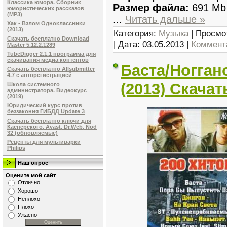
Классика юмора. Сборник
Размер файла:
691 Mb
юмористических рассказов
(MP3)
...
Читать дальше »
Хак - Взлом Одноклассники
(2013)
Категория:
Музыка
| Просмо
Скачать бесплатно Download
| Дата:
03.05.2013
|
Коммента
Master 5.12.2.1289
TubeDigger 2.1.1 программа для
скачивания медиа контентов
Баста/Ногган
Скачать бесплатно Allsubmitter
4.7 с авторегистрацией
(2013) Скача
Школа системного
администратора. Видеокурс
(2019)
Юридический курс против
беззакония ГИБДД Update 3
Скачать бесплатно ключи для
Касперского, Avast, Dr.Web, Nod
32 (обновляемые)
Рецепты для мультиварки
Philips
Наш опрос
Оцените мой сайт
Отлично
Хорошо
Неплохо
Плохо
Ужасно