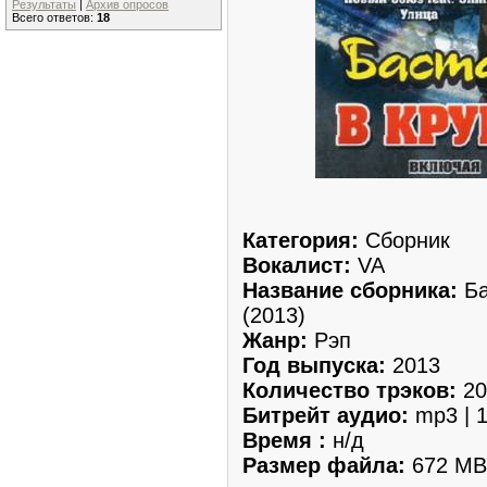
Результаты
|
Архив опросов
Всего ответов:
18
Категория:
Сборник
Вокалист:
VA
Название сборника:
Ба
(2013)
Жанр:
Рэп
Год выпуска:
2013
Количество трэков:
20
Битрейт аудио:
mp3 | 1
Время :
н/д
Размер файла:
672 MB