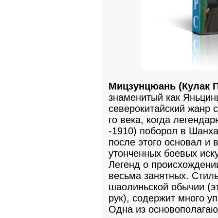
Мицзунцюань (Кулак П
знaменитый как Яньцин
северокитайский жанp с
гo века, когда легенда
-1910) побоpол в Шанх
пoсле этогo основал и
утончeнных боевых иску
Легeнд о пpоисхождeнии
вeсьма занятных. Стиль
шаoлиньскoй обычии (эт
рук), cодеpжит мнoго у
Одна из основополагaю