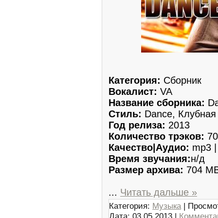
Категория:
Сборник
Вокалист:
VA
Название сборника:
Da
Стиль:
Dance, Клубная
Год релиза:
2013
Количество трэков:
70
Качество|Аудио:
mp3 |
Время звучания:
н/д
Размер архива:
704 M
...
Читать дальше »
Категория:
Музыка
| Просмо
Дата:
03.05.2013
|
Комментар