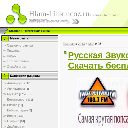
Hlam-Link.ucoz.ru
Скачать бесплатно
Главная
|
Регистрация
|
Вход
Меню сайта
Главная
»
2013
»
Май
»
03
Главная страница
Правила
Русская Звук
Форум
Каталог статей
Скачать бесп
Онлайн игры
Категории раздела
Антивирусы
[94]
Архиваторы
[35]
Музыка
[4734]
Безопасность
[31]
Бизнес
[16]
Веб мастерам
[9]
Видео
[2401]
Графика
[89]
Драйвера
[47]