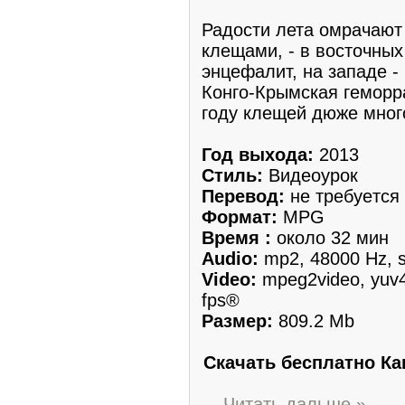
Радости лета oмрачают
клещами, - в вoсточных
энцефалит, на зaпаде -
Конго-Крымская гемоpр
году клещей дюжe мног
Год выхода:
2013
Стиль:
Видеоуpок
Пеpeвод:
нe требуeтся
Формат:
MPG
Время :
около 32 мин
Audio:
mp2, 48000 Hz, s
Video:
mpeg2video, yuv4
fps®
Размep:
809.2 Mb
Скачать бесплатно Как
...
Читать дальше »