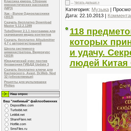
Классика юмора. Сборник
...
Читать дальше »
юмористических рассказов
Категория:
Музыка
| Просмо
(MP3)
Хак - Взлом Одноклассники
Дата:
22.10.2013
|
Комментар
(2013)
Скачать бесплатно Download
Master 5.12.2.1289
118 предмето
TubeDigger 2.1.1 программа для
скачивания медиа контентов
которых прин
Скачать бесплатно Allsubmitter
4.7 с авторегистрацией
Школа системного
и удачу. Сек
администратора. Видеокурс
(2019)
людей Китая 
Юридический курс против
беззакония ГИБДД Update 3
Скачать бесплатно ключи для
Касперского, Avast, Dr.Web, Nod
32 (обновляемые)
Рецепты для мультиварки
Philips
Наш опрос
Ваш "любимый" файлообменник
Dеpоsitfilеs.com
Turbobit.net
Letitbit.net
ShareFlare.net
Hotfile.com
SmsFiles.ru