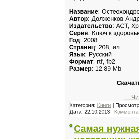
Название
: Остеохондр
Автор
: Долженков Анд
Издательство
: ACT, Х
Серия
: Ключ к здоровь
Год
: 2008
Страниц
: 208, ил.
Язык
: Русский
Формат
: rtf, fb2
Размер
: 12,89 Mb
Скачат
...
Чи
Категория:
Книги
| Просмотр
Дата:
22.10.2013
|
Комментар
Самая нужная