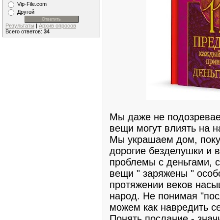
Vip-File.com
Другой
Результаты
|
Архив опросов
Всего ответов:
34
Мы даже не подозревае
вещи могут влиять на н
Мы украшаем дом, поку
дорогие безделушки и в
проблемы с деньгами, с
вещи " заряжены " осо
протяжении веков насы
народ. Не понимая "пос
можем как навредить се
Понять послание - знач