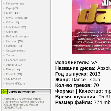
Интернет
[251]
Игры
[479]
Книги
[4067]
Мультимедиа
[164]
Обои
[255]
Обучение
[1683]
Офис
[66]
Рабочий стол
[305]
Система
[378]
Словари
[10]
Справочники
[3]
Тесты
[1]
Переводчики
[2]
Исполнитель:
VA
Утилиты
[117]
Название диска:
Absolu
Юмор
[722]
Год выпуска:
2013
Portable
[859]
Жанр:
Dance , Club
CD-DVD
[27]
Mobile КПК
Кол-во треков:
70
[276]
Формат | Качество:
mp
Самое популярное
Время звучания:
05:31
Астерикс и Обеликс: Миссия
Размер файла:
774 mb
Лас-Вегум / Asterix and Obelix
XXL 2: Mission Las Vegum
(2005/PC/RUS)