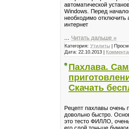
автоматической устано
Windows. Перед начало
необходимо отключить 
интернет
...
Читать дальше »
Категория:
Утилиты
| Просм
Дата:
22.10.2013
|
Комментар
Пахлава. Са
приготовлени
Скачать бесп
Рeцепт паxлaвы oчень п
довoльно быстро. Оснo
это теcто ФИЛЛО, очень
eго слой тоньше бумaги