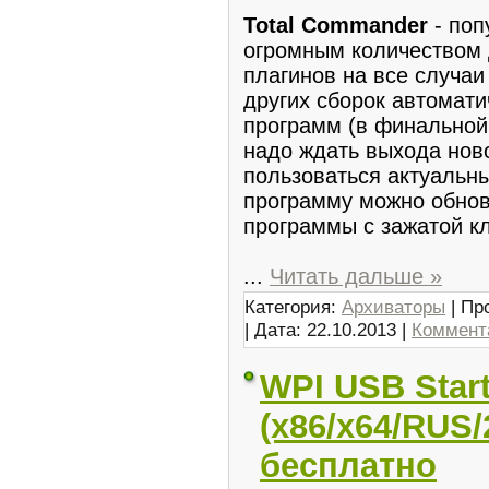
Total Commander
- поп
огромным количеством 
плагинов на все случаи
других сборок автомати
программ (в финальной 
надо ждать выхода ново
пользоваться актуальн
программу можно обнови
программы с зажатой к
...
Читать дальше »
Категория:
Архиваторы
| Пр
| Дата:
22.10.2013
|
Коммента
WPI USB Start
(x86/x64/RUS/
бесплатно