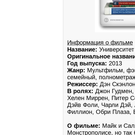
Информация о фильме
Название:
Университет
Оригинальное названи
Год выпуска:
2013
Жанр:
Мультфильм, фэн
семейный, полнометра
Режиссер:
Дэн Скэнло
В ролях:
Джон Гудмен,
Хелен Миррен, Питер С
Дэйв Фоли, Чарли Дэй,
Филлион, Обри Плаза, 
О фильме:
Майк и Сал
Монстрополисе, но так 