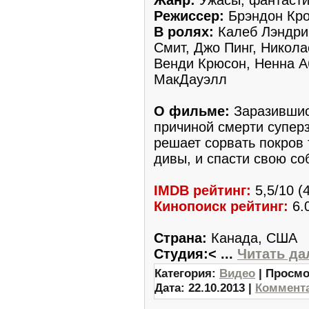
Режиссер:
Брэндон Кро
В ролях:
Калеб Лэндри 
Смит, Джо Пинг, Никол
Венди Крюсон, Ненна А
МакДауэлл
О фильме:
Заразившис
причиной смерти супер
решает сорвать покров
дивы, и спасти свою со
IMDB рейтинг:
5,5/10 (
Кинопоиск рейтинг:
6.0
Страна:
Канада, США
Студия:<
...
Читать да
Категория:
Видео
| Просмо
Дата:
22.10.2013
|
Коммента