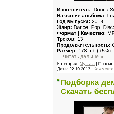
Исполнитель:
Donna S
Название альбома:
Lov
Год выпуска:
2013
Жанр:
Dance, Pop, Disco
Формат | Качество:
MP3
Треков:
13
Продолжительность:
0
Размер:
178 mb (+5%)
...
Читать дальше »
Категория:
Музыка
| Просмо
Дата:
22.10.2013
|
Комментар
Подборка де
Скачать бесп