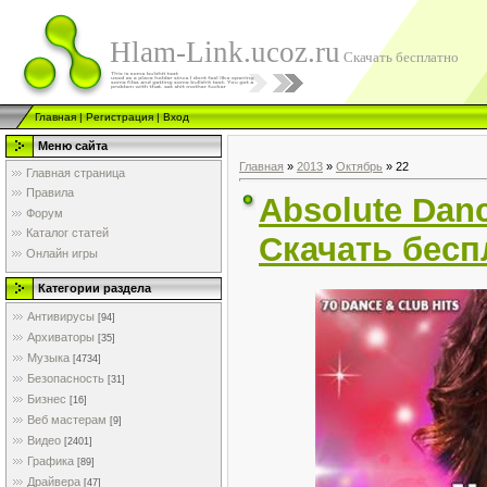
Hlam-Link.ucoz.ru
Скачать бесплатно
Главная
|
Регистрация
|
Вход
Меню сайта
Главная
»
2013
»
Октябрь
»
22
Главная страница
Правила
Absolute Dance
Форум
Каталог статей
Скачать бесп
Онлайн игры
Категории раздела
Антивирусы
[94]
Архиваторы
[35]
Музыка
[4734]
Безопасность
[31]
Бизнес
[16]
Веб мастерам
[9]
Видео
[2401]
Графика
[89]
Драйвера
[47]