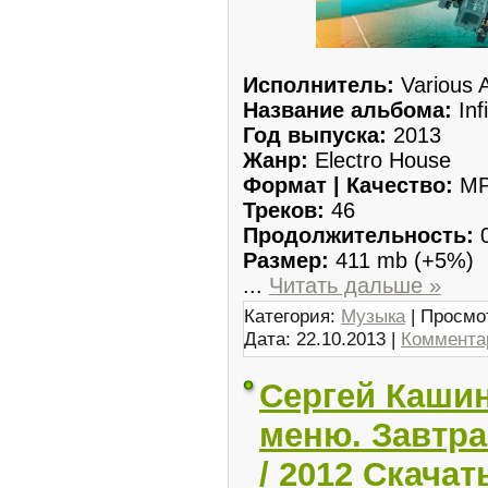
Исполнитель:
Various A
Название альбома:
Inf
Год выпуска:
2013
Жанр:
Electro House
Формат | Качество:
MP3
Треков:
46
Продолжительность:
0
Размер:
411 mb (+5%)
...
Читать дальше »
Категория:
Музыка
| Просмо
Дата:
22.10.2013
|
Комментар
Сергей Кашин
меню. Завтра
/ 2012 Скача