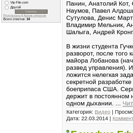
Панин, Анатолий Кот,
Vip-File.com
Другой
Наумов, Павел Алдоши
Результаты
|
Архив опросов
Сутулова, Денис Март
Всего ответов:
34
Владимир Мельник, А
Шалыга, Андрей Крон
В жизни студента Гучк
разворот, после того 
майора Лобанова (нач
развед управления). И
ложится нелегкая зад
секретной разработк
боеприпаса США. Сер
держит в постоянном 
одном дыхании.
...
Чит
Категория:
Видео
| Просмо
Дата:
22.03.2014
|
Коммент