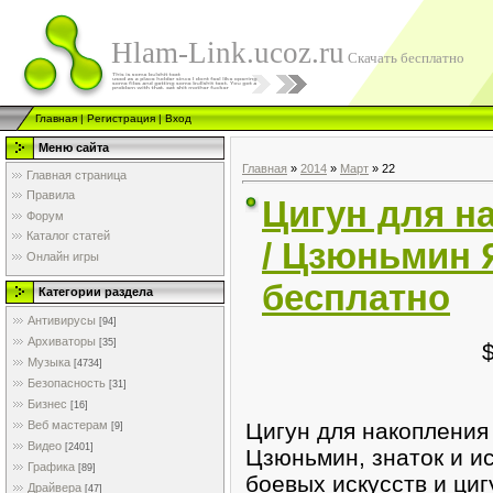
Hlam-Link.ucoz.ru
Скачать бесплатно
Главная
|
Регистрация
|
Вход
Меню сайта
Главная
»
2014
»
Март
»
22
Главная страница
Правила
Цигун для н
Форум
Каталог статей
/ Цзюньмин Я
Онлайн игры
бесплатно
Категории раздела
Антивирусы
[94]
Архиваторы
[35]
Музыка
[4734]
Безопасность
[31]
Бизнес
[16]
Цигун для накопления
Веб мастерам
[9]
Видео
[2401]
Цзюньмин, знаток и и
Графика
[89]
боевых искусств и циг
Драйвера
[47]