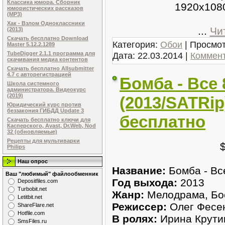
Классика юмора. Сборник
1920x108
юмористических рассказов
(MP3)
Хак - Взлом Одноклассники
...
Чи
(2013)
Скачать бесплатно Download
Категория:
Обои
| Просмот
Master 5.12.2.1289
Дата:
22.03.2014
|
Коммент
TubeDigger 2.1.1 программа для
скачивания медиа контентов
Скачать бесплатно Allsubmitter
4.7 с авторегистрацией
Бомба - Все 
Школа системного
администратора. Видеокурс
(2019)
(2013/SATRip
Юридический курс против
беззакония ГИБДД Update 3
бесплатно
Скачать бесплатно ключи для
Касперского, Avast, Dr.Web, Nod
32 (обновляемые)
Рецепты для мультиварки
Philips
Наш опрос
Название:
Бомба - Вс
Ваш "любимый" файлообменник
Год выхода:
2013
Dеpоsitfilеs.com
Turbobit.net
Жанр:
Мелодрама, Бо
Letitbit.net
Режиссер:
Олег Фесе
ShareFlare.net
Hotfile.com
В ролях:
Ирина Крути
SmsFiles.ru