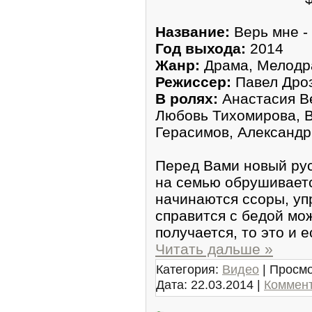
Название:
Верь мне -
Год выхода:
2014
Жанр:
Драма, Мелод
Режиссер:
Павел Дро
В ролях:
Анастасия В
Любовь Тихомирова, В
Герасимов, Александр
Перед Вами новый рус
на семью обрушиваетс
начинаются ссоры, уп
справится с бедой мож
получается, то это и 
Читать дальше »
Категория:
Видео
| Просмо
Дата:
22.03.2014
|
Коммент