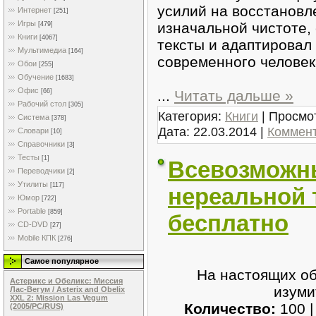
усилий на восстановл
Интернет
[251]
Игры
изначальной чистоте,
[479]
Книги
[4067]
тексты и адаптировал
Мультимедиа
[164]
современного человек
Обои
[255]
Обучение
[1683]
Офис
...
Читать дальше »
[66]
Рабочий стол
[305]
Категория:
Книги
| Просмот
Система
[378]
Дата:
22.03.2014
|
Коммент
Словари
[10]
Справочники
[3]
Тесты
[1]
Всевозможн
Переводчики
[2]
Утилиты
[117]
нереальной 
Юмор
[722]
Portable
[859]
бесплатно
CD-DVD
[27]
Mobile КПК
[276]
Самое популярное
На настоящих о
Астерикс и Обеликс: Миссия
изуми
Лас-Вегум / Asterix and Obelix
XXL 2: Mission Las Vegum
Количество:
100 
(2005/PC/RUS)