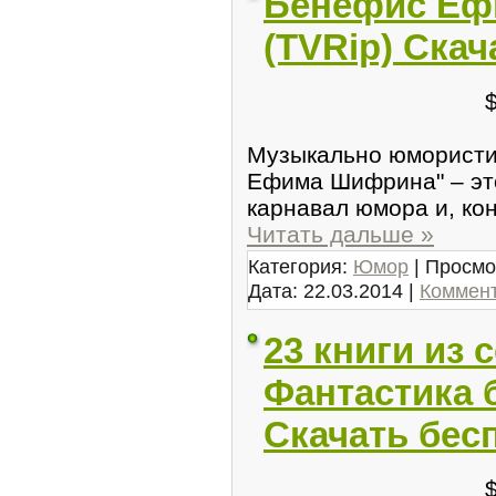
Бенефис Еф
(TVRip) Скач
Музыкально юмористи
Ефима Шифрина" – это
карнавал юмора и, к
Читать дальше »
Категория:
Юмор
| Просмо
Дата:
22.03.2014
|
Коммент
23 книги из 
Фантастика 
Скачать бес