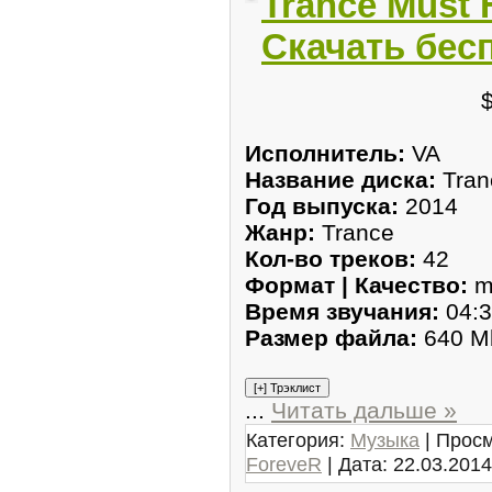
Trance Must 
Скачать бес
Исполнитель:
VA
Название диска:
Tran
Год выпуска:
2014
Жанр:
Trance
Кол-во треков:
42
Формат | Качество:
m
Время звучания:
04:3
Размер файла:
640 M
...
Читать дальше »
Категория:
Музыка
| Просм
ForeveR
| Дата:
22.03.2014