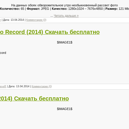
На данных обоях обворожительное утро необыкновенный рассвет фото
Количество:
65 |
Формат:
JPEG |
Качество:
1280x1024 – 7676x4850 |
Размер:
121 Mb
...
Читать дальше »
r
| Дата:
13.04.2014
|
Комментарии (0)
о Record (2014) Скачать бесплатно
$IMAGE1$
cord
reveR
| Дата:
13.04.2014
|
Комментарии (0)
2014) Скачать бесплатно
$IMAGE1$