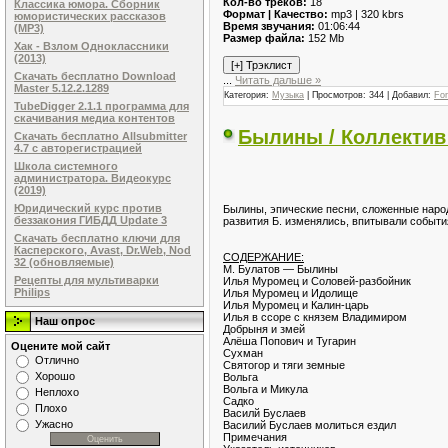
Кол-во треков:
18
Классика юмора. Сборник
Формат | Качество:
mp3 | 320 kbrs
юмористических рассказов
Время звучания:
01:06:44
(MP3)
Размер файла:
152 Mb
Хак - Взлом Одноклассники
(2013)
Скачать бесплатно Download
...
Читать дальше »
Master 5.12.2.1289
Категория:
Музыка
| Просмотров: 344 | Добавил:
Fo
TubeDigger 2.1.1 программа для
скачивания медиа контентов
Былины / Коллектив 
Скачать бесплатно Allsubmitter
4.7 с авторегистрацией
Школа системного
администратора. Видеокурс
(2019)
Юридический курс против
Былины, эпические песни, сложенные наро
беззакония ГИБДД Update 3
развития Б. изменялись, впитывали событи
Скачать бесплатно ключи для
Касперского, Avast, Dr.Web, Nod
СОДЕРЖАНИЕ:
32 (обновляемые)
М. Булатов — Былины
Рецепты для мультиварки
Илья Муромец и Соловей-разбойник
Philips
Илья Муромец и Идолище
Илья Муромец и Калин-царь
Илья в ссоре с князем Владимиром
Наш опрос
Добрыня и змей
Алёша Попович и Тугарин
Оцените мой сайт
Сухман
Отлично
Святогор и тяги земные
Хорошо
Вольга
Вольга и Микула
Неплохо
Садко
Плохо
Василй Буслаев
Ужасно
Василий Буслаев молиться ездил
Примечания