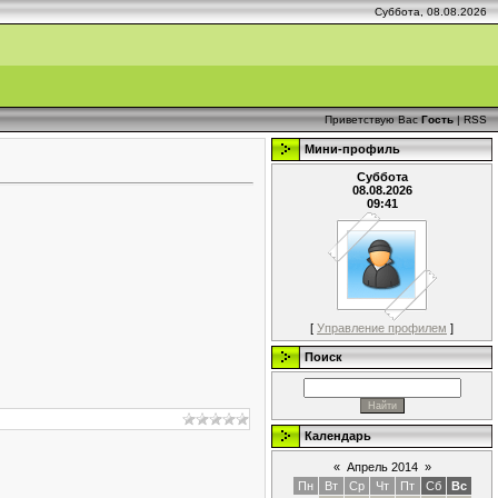
Суббота, 08.08.2026
Приветствую Вас
Гость
|
RSS
Мини-профиль
Суббота
08.08.2026
09:41
[
Управление профилем
]
Поиск
Календарь
«
Апрель 2014
»
Пн
Вт
Ср
Чт
Пт
Сб
Вс