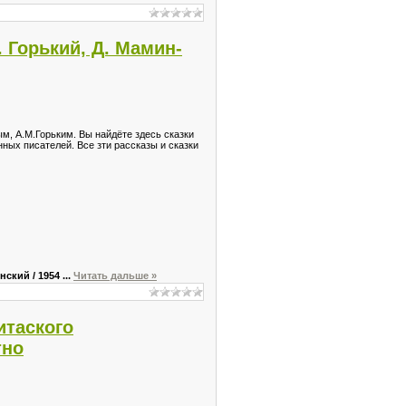
. Горький, Д. Мамин-
м, А.М.Горьким. Вы найдёте здесь сказки
ных писателей. Все зти рассказы и сказки
инский / 1954
...
Читать дальше »
итаского
тно