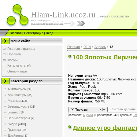
Hlam-Link.ucoz.ru
Скачать бесплатно
Главная
|
Регистрация
|
Вход
Меню сайта
Главная
»
2014
»
Апрель
»
13
Главная страница
Правила
100 Золотых Лиричес
Форум
Каталог статей
Онлайн игры
Исполнитель:
VA
Название диска:
100 Золотых Лирических
Категории раздела
Год выпуска:
2014
Жанр:
Pop , Rock
Антивирусы
[94]
Кол-во треков:
100
Формат | Качество:
mp3 |256 kbrs
Архиваторы
[35]
Время звучания:
06:47:50
Музыка
Размер файла:
756 Mb
[4734]
Безопасность
[31]
...
Читать дальше 
Бизнес
[16]
Категория:
Музыка
| Просмотров: 340 | Добавил:
Fo
Веб мастерам
[9]
Видео
[2401]
Дивное утро фантас
Графика
[89]
Драйвера
[47]