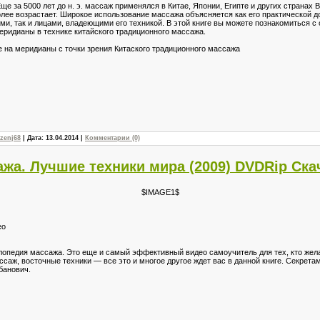
е за 5000 лет до н. э. массаж применялся в Китае, Японии, Египте и других странах В
олее возрастает. Широкое использование массажа объясняется как его практической д
ми, так и лицами, владеющими его техникой. В этой книге вы можете познакомиться 
еридианы в технике китайского традиционного массажа.
 на меридианы с точки зрения Китаского традиционного массажа
zenj68
| Дата:
13.04.2014
|
Комментарии (0)
жа. Лучшие техники мира (2009) DVDRip Ска
$IMAGE1$
ео
опедия массажа. Это еще и самый эффективный видео самоучитель для тех, кто жела
саж, восточные техники — все это и многое другое ждет вас в данной книге. Секрет
банович.