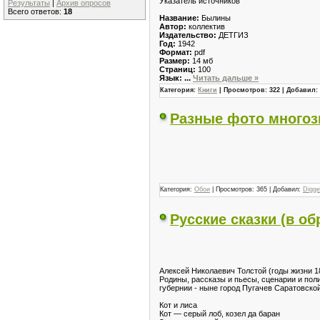
Указатель источников
Результаты
|
Архив опросов
Всего ответов:
18
Название:
Былины
Автор:
коллектив
Издательство:
ДЕТГИЗ
Год:
1942
Формат:
pdf
Размер:
14 мб
Cтраниц:
100
Язык:
...
Читать дальше »
Категория:
Книги
| Просмотров: 322 | Добавил:
Разные фото многоз
Категория:
Обои
| Просмотров: 365 | Добавил:
Digge
Русские сказки (в об
Алексей Николаевич Толстой (годы жизни 1
Родины, рассказы и пьесы, сценарии и пол
губернии - ныне город Пугачев Саратовской
Кот и лиса
Кот — серый лоб, козел да баран