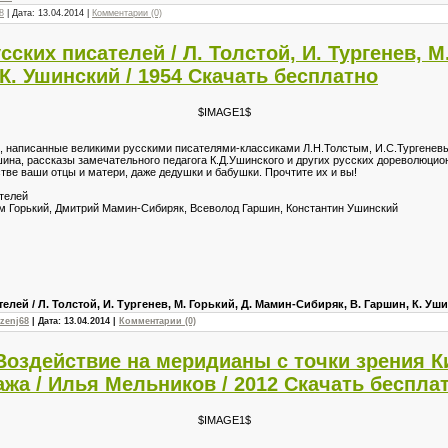
8
| Дата:
13.04.2014
|
Комментарии (0)
сских писателей / Л. Толстой, И. Тургенев, М
К. Ушинский / 1954 Скачать бесплатно
$IMAGE1$
ки, написанные великими русскими писателями-классиками Л.Н.Толстым, И.С.Тургеневы
ина, рассказы замечательного педагога К.Д.Ушинского и других русских дореволюцион
стве ваши отцы и матери, даже дедушки и бабушки. Прочтите их и вы!
ателей
им Горький, Дмитрий Мамин-Сибиряк, Всеволод Гаршин, Константин Ушинский
елей / Л. Толстой, И. Тургенев, М. Горький, Д. Мамин-Сибиряк, В. Гаршин, К. Уш
zenj68
| Дата:
13.04.2014
|
Комментарии (0)
оздействие на меридианы с точки зрения К
жа / Илья Мельников / 2012 Скачать беспла
$IMAGE1$