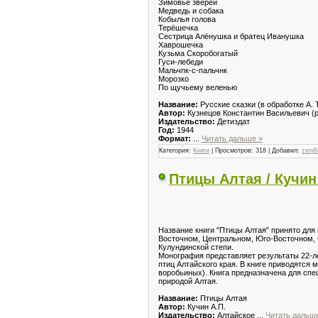
Зимовье зверей
Медведь и собака
Кобылья голова
Терёшечка
Сестрица Алёнушка и братец Иванушка
Хаврошечка
Кузьма Скоробогатый
Гуси-лебеди
Мальчпк-с-пальчнк
Морозко
По щучьему веленью
Название:
Русские сказки (в обработке А. 
Автор:
Кузнецов Константин Васильевич (р
Издательство:
Детиздат
Год:
1944
Формат:
...
Читать дальше »
Категория:
Книги
| Просмотров: 318 | Добавил:
zenj6
Птицы Алтая / Кучин 
Название книги "Птицы Алтая" принято для
Восточном, Центральном, Юго-Восточном, 
Кулундинской степи.
Монография представляет результаты 22-ле
птиц Алтайского края. В книге приводятся
воробьиных). Книга предназначена для спец
природой Алтая.
Название:
Птицы Алтая
Автор:
Кучин А.П.
Издательство:
Алтайское
...
Читать дальш