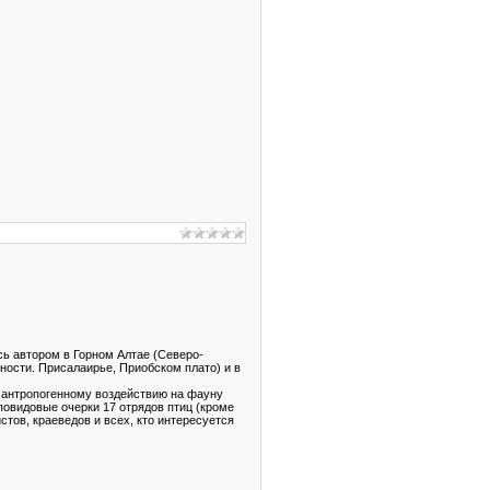
сь автором в Горном Алтае (Северо-
ости. Присалаирье, Приобском плато) и в
и антропогенному воздействию на фауну
повидовые очерки 17 отрядов птиц (кроме
стов, краеведов и всех, кто интересуется