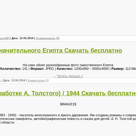
zenj68
| Дата:
13.04.2014
|
Комментарии (0)
начительного Египта Скачать бесплатно
На сиих обоях разнообразные фото таинственного Египта
Количество:
141 |
Формат:
JPEG |
Качество:
1200x800 – 6000x4000 |
Размер:
113 Mb
...
Читать дальше »
r
| Дата:
13.04.2014
|
Комментарии (0)
работке А. Толстого) / 1944 Скачать бесплатн
$IMAGE1$
883 - 1945) - писатель многогранного и яркого дарования. Им созданы романы о сов
итические памфлеты, автобиографическая повесть и сказки для детей. А. Н. Толстой р
 области.