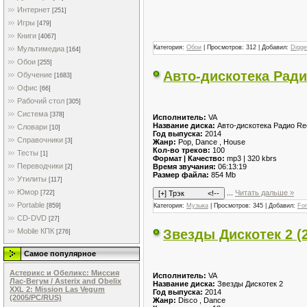
Интернет
[251]
Игры
[479]
Книги
[4067]
Категория:
Обои
| Просмотров: 312 | Добавил:
Digge
Мультимедиа
[164]
Обои
[255]
Авто-дискотека Ради
Обучение
[1683]
Офис
[66]
Рабочий стол
[305]
Система
[378]
Исполнитель:
VA
Название диска:
Авто-дискотека Радио Re
Словари
[10]
Год выпуска:
2014
Справочники
[3]
Жанр:
Pop, Dance , House
Кол-во треков:
100
Тесты
[1]
Формат | Качество:
mp3 | 320 kbrs
Переводчики
Время звучания:
06:13:19
[2]
Размер файла:
854 Mb
Утилиты
[117]
Юмор
...
Читать дальше »
[722]
Portable
Категория:
Музыка
| Просмотров: 345 | Добавил:
Fo
[859]
CD-DVD
[27]
Звезды Дискотек 2 (
Mobile КПК
[276]
Самое популярное
Астерикс и Обеликс: Миссия
Исполнитель:
VA
Лас-Вегум / Asterix and Obelix
Название диска:
Звезды Дискотек 2
XXL 2: Mission Las Vegum
Год выпуска:
2014
(2005/PC/RUS)
Жанр:
Disco , Dance