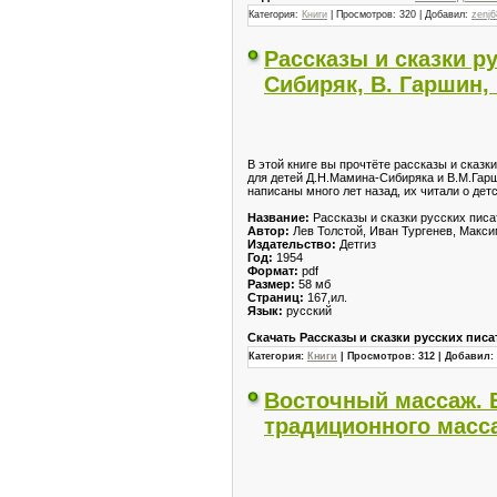
Категория:
Книги
| Просмотров: 320 | Добавил:
zenj6
Рассказы и сказки ру
Сибиряк, В. Гаршин, 
В этой книге вы прочтёте рассказы и сказ
для детей Д.Н.Мамина-Сибиряка и В.М.Гарш
написаны много лет назад, их читали о дет
Название:
Рассказы и сказки русских пис
Автор:
Лев Толстой, Иван Тургенев, Макс
Издательство:
Детгиз
Год:
1954
Формат:
pdf
Размер:
58 мб
Cтраниц:
167,ил.
Язык:
русский
Скачать Рассказы и сказки русских писат
Категория:
Книги
| Просмотров: 312 | Добавил:
Восточный массаж. В
традиционного масса