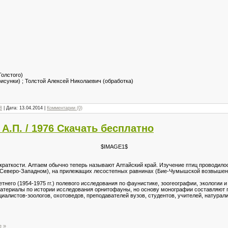
Толстого)
исунки) ; Толстой Алексей Николаевич (обработка)
8
| Дата:
13.04.2014
|
Комментарии (0)
А.П. / 1976 Скачать бесплатно
$IMAGE1$
 краткости. Алтаем обычно теперь называют Алтайский край. Изучение птиц проводило
Северо-Западном), на прилежащих лесостепных равнинах (Бие-Чумышской возвышенн
тнего (1954-1975 гг.) полевого исследования по фаунистике, зоогеографии, экологии 
 материалы по истории исследования орнитофауны, но основу монографии составляют 
иалистов-зоологов, охотоведов, преподавателей вузов, студентов, учителей, натурали
е »