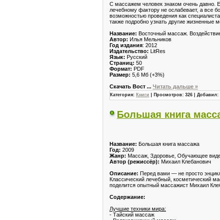
С массажем человек знаком очень давно. Ещ
лечебному фактору не ослабевает, а все б
возможностью проведения как специалиста
также подробно узнать другие жизненные м
Название:
Восточный массаж. Воздействие
Автор:
Илья Мельников
Год издания
: 2012
Издательство:
LitRes
Язык:
Русский
Страниц:
50
Формат:
PDF
Размер:
5,6 Мб (+3%)
Скачать Вост
...
Читать дальше »
Категория:
Книги
| Просмотров: 326 | Добавил:
Большая книга масса
Название:
Большая книга массажа
Год:
2009
Жанр:
Массаж, Здоровье, Обучающее вид
Автор (режиссёр):
Михаил Клебанович
Описание:
Перед вами — не просто энцикл
Классический лечебный, косметический мас
поделится опытный массажист Михаил Кле
Содержание:
Лучшие техники мира:
- Тайский массаж