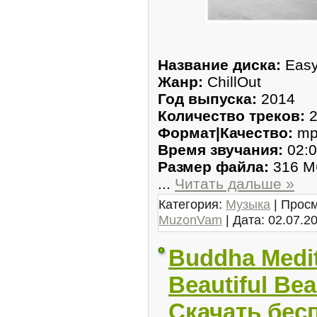
Название диска:
Easy 
Жанр:
ChillOut
Год выпуска:
2014
Количество треков:
2
Формат|Качество:
mp
Время звучания:
02:0
Размер файла:
316 М
...
Читать дальше »
Категория:
Музыка
| Просм
MuzonVam
| Дата:
02.07.2
Buddha Medita
Beautiful Be
Скачать бес