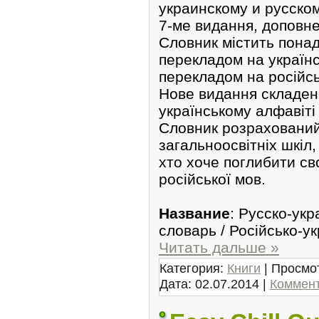
украинскому и русско
7-ме видання, доповне
Словник містить понад 
перекладом на українсь
перекладом на російсь
Нове видання складен
українському алфавіті 
Словник розрахований
загальноосвітніх шкіл,
хто хоче поглибити сво
російської мов.
Название
: Русско-ук
словарь / Російсько-у
Читать дальше »
Категория:
Книги
| Просмот
Дата:
02.07.2014
|
Коммент