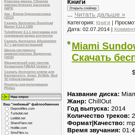
Книги
Классика юмора. Сборник
юмористических рассказов
(MP3)
...
Читать дальше »
Хак - Взлом Одноклассники
(2013)
Категория:
Книги
| Просмот
Скачать бесплатно Download
Master 5.12.2.1289
Дата:
02.07.2014
|
Коммент
TubeDigger 2.1.1 программа для
скачивания медиа контентов
Скачать бесплатно Allsubmitter
Miami Sundow
4.7 с авторегистрацией
Школа системного
Скачать бес
администратора. Видеокурс
(2019)
Юридический курс против
беззакония ГИБДД Update 3
Скачать бесплатно ключи для
Касперского, Avast, Dr.Web, Nod
32 (обновляемые)
Рецепты для мультиварки
Philips
Название диска:
Miam
Наш опрос
Жанр:
ChillOut
Ваш "любимый" файлообменник
Год выпуска:
2014
Dеpоsitfilеs.com
Turbobit.net
Количество треков:
2
Letitbit.net
Формат|Качество:
mp
ShareFlare.net
Hotfile.com
Время звучания:
01:4
SmsFiles.ru