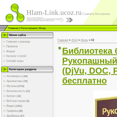
Hlam-Link.ucoz.ru
Скачать бесплатно
Главная
|
Регистрация
|
Вход
Меню сайта
Главная
»
2014
»
Июль
»
02
Главная страница
Правила
Библиотека 
Форум
Каталог статей
Рукопашный 
Онлайн игры
(DjVu, DOC, 
Категории раздела
Антивирусы
[94]
бесплатно
Архиваторы
[35]
Музыка
[4734]
Безопасность
[31]
Бизнес
[16]
Веб мастерам
[9]
Видео
[2401]
Графика
[89]
Драйвера
[47]