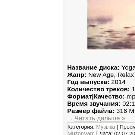
Название диска:
Yoga
Жанр:
New Age, Relax,
Год выпуска:
2014
Количество треков:
1
Формат|Качество:
mp
Время звучания:
02:1
Размер файла:
316 М
...
Читать дальше »
Категория:
Музыка
| Просм
MuzonVam
| Дата:
02.07.2