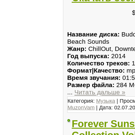
Название диска:
Buddh
Beach Sounds
Жанр:
ChillOut, Down
Год выпуска:
2014
Количество треков:
1
Формат|Качество:
mp
Время звучания:
01:5
Размер файла:
284 М
...
Читать дальше »
Категория:
Музыка
| Просм
MuzonVam
| Дата:
02.07.2
Forever Suns