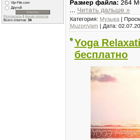
Размер файла:
264 М
Vip-File.com
Другой
...
Читать дальше »
Результаты
|
Архив опросов
Категория:
Музыка
| Просм
Всего ответов:
34
MuzonVam
| Дата:
02.07.2
Yoga Relaxat
бесплатно