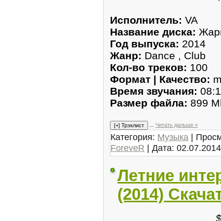
Исполнитель:
VA
Название диска:
Жарк
Год выпуска:
2014
Жанр:
Dance , Club
Кол-во треков:
100
Формат | Качество:
m
Время звучания:
08:1
Размер файла:
899 M
...
Читать дальше »
Категория:
Музыка
| Просм
ForeveR
| Дата:
02.07.2014
Летние инте
(2014) Скача