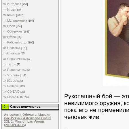
Интернет
[251]
Игры
[479]
Книги
[4067]
Мультимедиа
[164]
Обои
[255]
Обучение
[1683]
Офис
[66]
Рабочий стол
[305]
Система
[378]
Словари
[10]
Справочники
[3]
Тесты
[1]
Переводчики
[2]
Утилиты
[117]
Юмор
[722]
Portable
[859]
CD-DVD
[27]
Рукопашный бой — эт
Mobile КПК
[276]
невидимого оружия, к
Самое популярное
пока его не применили
Астерикс и Обеликс: Миссия
человек жив.
Лас-Вегум / Asterix and Obelix
XXL 2: Mission Las Vegum
(2005/PC/RUS)