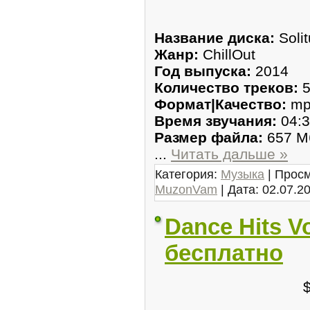
Название диска:
Solit
Жанр:
ChillOut
Год выпуска:
2014
Количество треков:
5
Формат|Качество:
mp
Время звучания:
04:3
Размер файла:
657 М
...
Читать дальше »
Категория:
Музыка
| Просм
MuzonVam
| Дата:
02.07.2
Dance Hits Vo
бесплатно