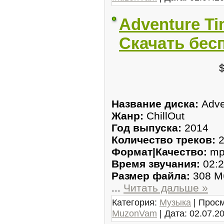
Adventure Ti
Скачать бес
Название диска:
Adve
Жанр:
ChillOut
Год выпуска:
2014
Количество треков:
2
Формат|Качество:
mp
Время звучания:
02:2
Размер файла:
308 М
...
Читать дальше »
Категория:
Музыка
| Просм
MuzonVam
| Дата:
02.07.2