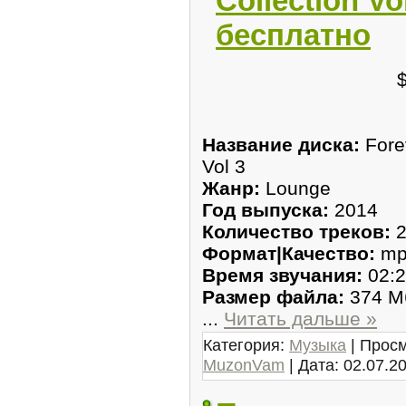
Collection Vo
бесплатно
Название диска:
Fore
Vol 3
Жанр:
Lounge
Год выпуска:
2014
Количество треков:
2
Формат|Качество:
mp
Время звучания:
02:2
Размер файла:
374 М
...
Читать дальше »
Категория:
Музыка
| Просм
MuzonVam
| Дата:
02.07.2