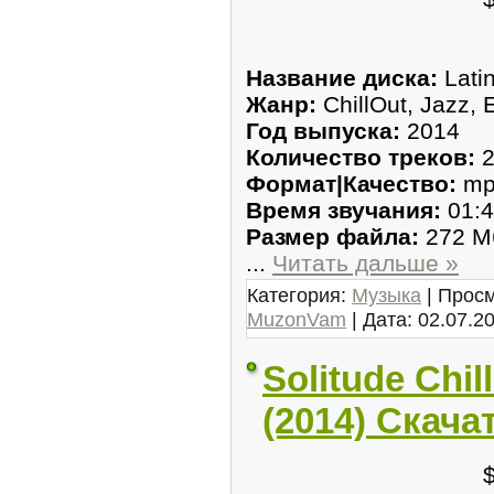
Название диска:
Latin
Жанр:
ChillOut, Jazz, 
Год выпуска:
2014
Количество треков:
2
Формат|Качество:
mp
Время звучания:
01:4
Размер файла:
272 М
...
Читать дальше »
Категория:
Музыка
| Просм
MuzonVam
| Дата:
02.07.2
Solitude Chil
(2014) Скача