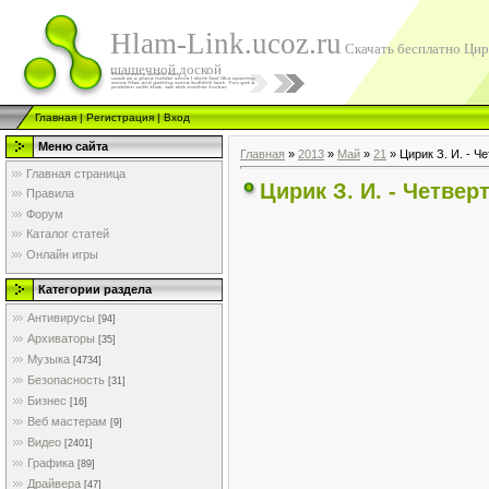
Hlam-Link.ucoz.ru
Скачать бесплатно Цирик
шашечной доской
Главная
|
Регистрация
|
Вход
Меню сайта
Главная
»
2013
»
Май
»
21
» Цирик З. И. - Ч
Главная страница
Цирик З. И. - Четве
Правила
Форум
Каталог статей
Онлайн игры
Категории раздела
Антивирусы
[94]
Архиваторы
[35]
Музыка
[4734]
Безопасность
[31]
Бизнес
[16]
Веб мастерам
[9]
Видео
[2401]
Графика
[89]
Драйвера
[47]