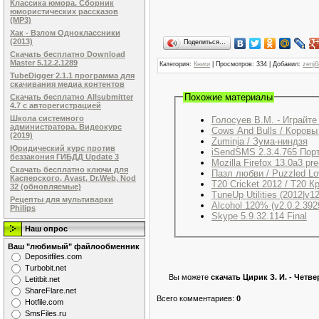
Классика юмора. Сборник
юмористических рассказов
(MP3)
Хак - Взлом Одноклассники
(2013)
Поделиться…
Скачать бесплатно Download
Master 5.12.2.1289
Категория
:
Книги
|
Просмотров
: 334 |
Добавил
:
zenj6
TubeDigger 2.1.1 программа для
скачивания медиа контентов
Похожие материалы
Скачать бесплатно Allsubmitter
4.7 с авторегистрацией
Школа системного
Голосуев В.М. - Играйте
администратора. Видеокурс
Cows And Bulls / Коровы
(2019)
Zuminja / Зума-ниндзя
Юридический курс против
iSendSMS 2.3.4.765 Пoр
беззакония ГИБДД Update 3
Скачать бесплатно ключи для
Пазл любви / Puzzled L
Касперского, Avast, Dr.Web, Nod
T20 Cricket 2012 / T20 К
32 (обновляемые)
TuneUp Utilities (2012|v1
Рецепты для мультиварки
Alcohol 120% (v2.0.2.3929
Philips
Skype 5.9.32.114 Final
Наш опрос
Ваш "любимый" файлообменник
Dеpоsitfilеs.com
Turbobit.net
Вы можете
скачать Цирик З. И. - Четв
Letitbit.net
ShareFlare.net
Всего комментариев
:
0
Hotfile.com
SmsFiles.ru