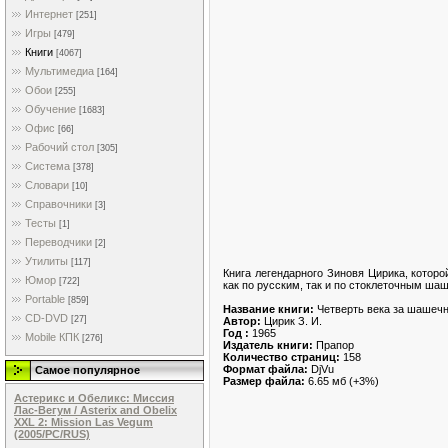
Интернет
[251]
Игры
[479]
Книги
[4067]
Мультимедиа
[164]
Обои
[255]
Обучение
[1683]
Офис
[66]
Рабочий стол
[305]
Система
[378]
Словари
[10]
Справочники
[3]
Тесты
[1]
Переводчики
[2]
Утилиты
[117]
Книга легендарного Зиновя Цирика, котор
Юмор
[722]
как по русским, так и по стоклеточным ша
Portable
[859]
Название книги:
Четверть века за шашечн
CD-DVD
[27]
Автор:
Цирик З. И.
Год :
1965
Mobile КПК
[276]
Издатель книги:
Прапор
Количество страниц:
158
Формат файла:
DjVu
Самое популярное
Размер файла:
6.65 мб (+3%)
Астерикс и Обеликс: Миссия
Лас-Вегум / Asterix and Obelix
XXL 2: Mission Las Vegum
(2005/PC/RUS)