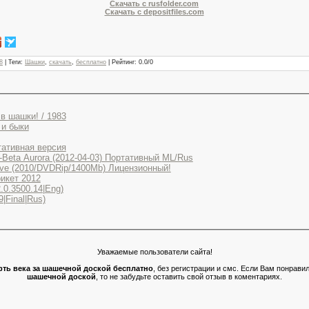
Скачать с rusfolder.com
Скачать с depositfiles.com
8
|
Теги
:
Шашки
,
скачать
,
бесплатно
|
Рейтинг
:
0.0
/
0
 в шашки! / 1983
 и быки
тативная версия
Mozilla Firefox 13.0a3 pre-Beta Aurora (2012-04-03) Портативный ML/Rus
ove (2010/DVDRip/1400Mb) Лицензионный!
рикет 2012
2.0.3500.14|Eng)
|Final|Rus)
Уважаемые пользователи сайта!
ерть века за шашечной доской бесплатно
, без регистрации и смс. Если Вам понрав
шашечной доской
, то не забудьте оставить свой отзыв в коментариях.