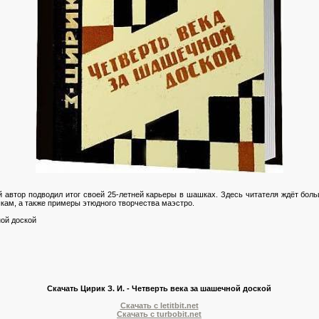
ой автор подводил итог своей 25-летней карьеры в шашках. Здесь читателя ждёт бо
шкам, а также примеры этюдного творчества маэстро.
ой доской
Скачать Цирик З. И. - Четверть века за шашечной доской
Скачать с letitbit.net
Скачать с turbobit.net