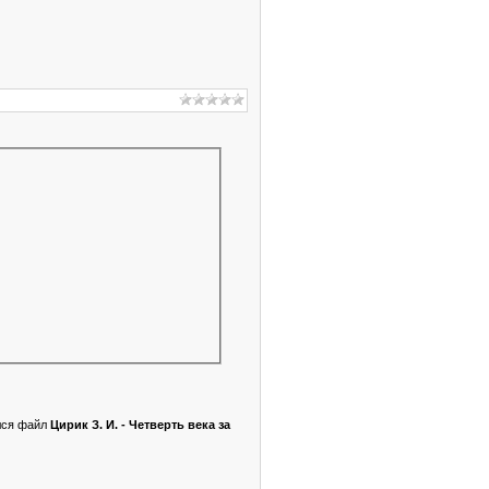
ился файл
Цирик З. И. - Четверть века за