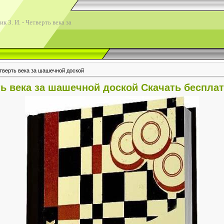
 З. И. - Четверть века за
етверть века за шашечной доской
рть века за шашечной доской Скачать беспла