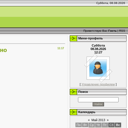
Суббота, 08.08.2026
Приветствую Вас
Гость
|
RSS
Мини-профиль
Суббота
тно
11:17
08.08.2026
12:27
[
Управление профилем
]
Поиск
Календарь
«
Май 2013
»
Пн
Вт
Ср
Чт
Пт
Сб
Вс