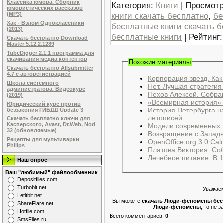
Классика юмора. Сборник
Категория
:
Книги
|
Просмотр
юмористических рассказов
книги скачать бесплатно
,
бе
(MP3)
Хак - Взлом Одноклассники
бесплатные книги скачать 
(2013)
бесплатные книги
|
Рейтинг
Скачать бесплатно Download
Master 5.12.2.1289
TubeDigger 2.1.1 программа для
скачивания медиа контентов
Похожие материалы
Скачать бесплатно Allsubmitter
4.7 с авторегистрацией
Корпорация звезд. Как
Школа системного
Нет. Лучшая стратегия
администратора. Видеокурс
Пехов Алексей. Собран
(2019)
«Всемирная история» 
Юридический курс против
История Петербурга на
беззакония ГИБДД Update 3
летописей
Скачать бесплатно ключи для
Касперского, Avast, Dr.Web, Nod
Модели современных 
32 (обновляемые)
Возвращение с Западн
Рецепты для мультиварки
OpenOffice.org 3.0 Ca
Philips
Платова Виктория. Соб
Лечебное питание. В 1
Наш опрос
Ваш "любимый" файлообменник
Dеpоsitfilеs.com
Turbobit.net
Уважаем
Letitbit.net
Вы можете
скачать Люди-феномены бес
ShareFlare.net
Люди-феномены
, то не 
Hotfile.com
Всего комментариев
:
0
SmsFiles.ru