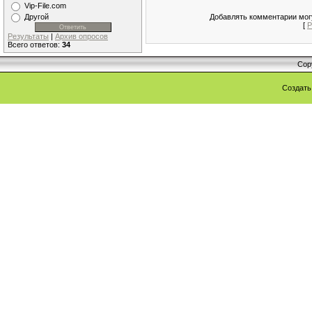
Vip-File.com
Другой
Добавлять комментарии могу
[
Р
Результаты
|
Архив опросов
Всего ответов:
34
Cop
Создат