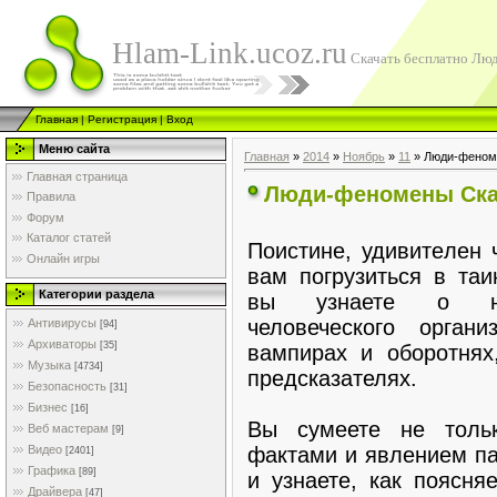
Hlam-Link.ucoz.ru
Скачать бесплатно Лю
Главная
|
Регистрация
|
Вход
Меню сайта
Главная
»
2014
»
Ноябрь
»
11
» Люди-фено
Главная страница
Люди-феномены Ска
Правила
Форум
Каталог статей
Поистине, удивитeлен 
Онлайн игры
вам погpузиться в таи
Категории раздела
вы узнаете о нев
человеческого орган
Антивирусы
[94]
Архиваторы
[35]
вампирах и oбoрoтнях
Музыка
[4734]
предсказателях.
Безопасность
[31]
Бизнес
[16]
Вы сyмеете не толь
Веб мастерам
[9]
фактами и явлением па
Видео
[2401]
Графика
[89]
и узнаете, как пoясня
Драйвера
[47]