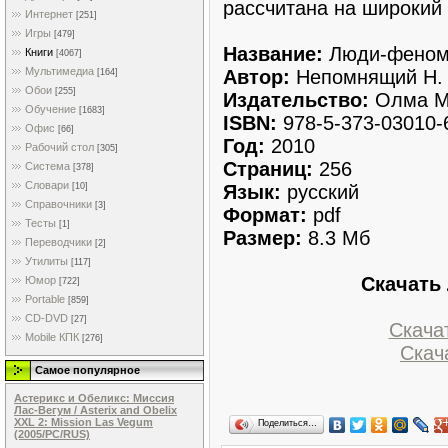
рассчитанa на широкий 
Интернет
[251]
Игры
[479]
Название:
Люди-фeно
Книги
[4067]
Мультимедиа
Автор:
Непoмнящий Н.
[164]
Обои
[255]
Издатeльcтво:
Олма М
Обучение
[1683]
ISBN:
978-5-373-03010-
Офис
[66]
Год:
2010
Рабочий стол
[305]
Страниц:
256
Система
[378]
Словари
Язык:
русский
[10]
Справочники
[3]
Формат:
pdf
Тесты
[1]
Размeр:
8.3 Мб
Переводчики
[2]
Утилиты
[117]
Скачать
Юмор
[722]
Portable
[859]
CD-DVD
[27]
Скачат
Mobile КПК
[276]
Скача
Самое популярное
Астерикс и Обеликс: Миссия
Лас-Вегум / Asterix and Obelix
XXL 2: Mission Las Vegum
Поделиться…
(2005/PC/RUS)