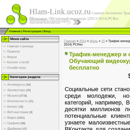
Hlam-Link.ucoz.ru
Скачать бесплатно Тра
ВКонтакте. Обучающий видеокурс (2013-2014) PCRec
Главная
|
Регистрация
|
Вход
Меню сайта
Главная
»
2014
»
Июль
»
15
» Трафик-менедж
2014) PCRec
Главная страница
Правила
Трафик-менеджер и 
Форум
Обучающий видеокур
Каталог статей
бесплатно
Онлайн игры
Категории раздела
Антивирусы
[94]
Социальные сети стано
Архиваторы
[35]
среди молодежи, н
Музыка
[4734]
категорий, например, 
Безопасность
[31]
Бизнес
[16]
десятки миллионов 
Веб мастерам
[9]
потенциальные клиен
Видео
[2401]
узнаете малоизвестны
Графика
[89]
ВКонтакте для создани
Драйвера
[47]