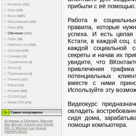
Интернет
прибыли с её помощью.
[251]
Игры
[479]
Книги
[4067]
Работа в социальны
Мультимедиа
[164]
правила, которые нужн
Обои
[255]
успеха. И есть целая 
Обучение
[1683]
Офис
Кстати, в каждой соц. 
[66]
Рабочий стол
[305]
каждой социальной с
Система
[378]
секреты и начав их при
Словари
[10]
увидите, что ВКонтак
Справочники
[3]
привлечения трафик
Тесты
[1]
Переводчики
[2]
потенциальных клие
Утилиты
[117]
вместе с ними прин
Юмор
[722]
Используйте эту возмож
Portable
[859]
CD-DVD
[27]
Видеокурс предназна
Mobile КПК
[276]
овладеть востребованн
Самое популярное
сидя дома, зарабатыва
Астерикс и Обеликс: Миссия
помощи компьютера.
Лас-Вегум / Asterix and Obelix
XXL 2: Mission Las Vegum
(2005/PC/RUS)