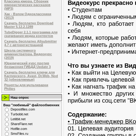
Видеокурс прекрасно 
Классика юмора. Сборник
юмористических рассказов
• Студентам
(MP3)
Хак - Взлом Одноклассники
• Людям с ограниченны
(2013)
• Людям, кто работает
Скачать бесплатно Download
Master 5.12.2.1289
себя
TubeDigger 2.1.1 программа для
скачивания медиа контентов
• Людям, которые рабо
Скачать бесплатно Allsubmitter
желают иметь дополнит
4.7 с авторегистрацией
• Интернет-предприним
Школа системного
администратора. Видеокурс
(2019)
Юридический курс против
Что вы узнаете из Ви
беззакония ГИБДД Update 3
• Как выйти на Целеву
Скачать бесплатно ключи для
Касперского, Avast, Dr.Web, Nod
• Как привлечь целевой
32 (обновляемые)
• Как нагнать трафик н
Рецепты для мультиварки
Philips
• И множество других
Наш опрос
прибыли из соц.сети "В
Ваш "любимый" файлообменник
Dеpоsitfilеs.com
Содержание:
Turbobit.net
Letitbit.net
• Трафик-менеджер ВКо
ShareFlare.net
01. Целевая аудитория
Hotfile.com
SmsFiles.ru
02. Создание группы в 