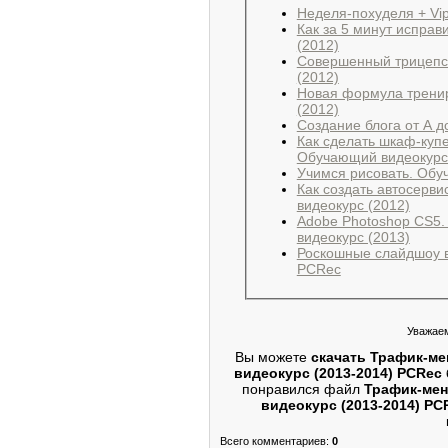
Неделя-похуделя + Vi
Как за 5 минут испра
(2012)
Совеpшенный трицепс 
(2012)
Новая формула трени
(2012)
Созданиe блога от А д
Как сделать шкаф-куп
Обучающий видеокурс
Учимся рисовать. Обу
Как создать автосерв
видеокурс (2012)
Adobe Photoshop CS5
видеокурс (2013)
Роскошные слайдшоу в
PCRec
Уважаем
Вы можете
скачать Трафик-ме
видеокурс (2013-2014) PCRec
понравился файл
Трафик-мен
видеокурс (2013-2014) PC
Всего комментариев
:
0