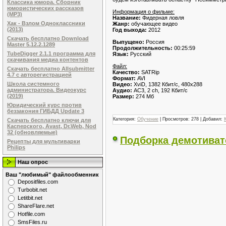
Классика юмора. Сборник
юмористических рассказов
Информация о фильме:
(MP3)
Название:
Фидерная ловля
Хак - Взлом Одноклассники
Жанр:
обучающее видео
(2013)
Год выхода:
2012
Скачать бесплатно Download
Выпущено:
Россия
Master 5.12.2.1289
Продолжительность:
00:25:59
TubeDigger 2.1.1 программа для
Язык:
Русский
скачивания медиа контентов
Файл:
Скачать бесплатно Allsubmitter
Качество:
SATRip
4.7 с авторегистрацией
Формат:
AVI
Школа системного
Видео:
XviD, 1382 Кбит/с, 480x288
администратора. Видеокурс
Аудио:
AC3, 2 ch, 192 Кбит/с
(2019)
Размер:
274 Мб
Юридический курс против
беззакония ГИБДД Update 3
Категория:
Обучение
| Просмотров: 278 | Добавил:
Скачать бесплатно ключи для
Касперского, Avast, Dr.Web, Nod
32 (обновляемые)
Подборка демотиват
Рецепты для мультиварки
Philips
Наш опрос
Ваш "любимый" файлообменник
Dеpоsitfilеs.com
Turbobit.net
Letitbit.net
ShareFlare.net
Hotfile.com
SmsFiles.ru