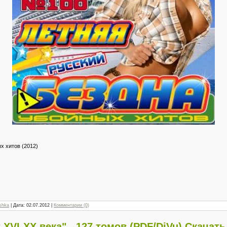
х хитов (2012)
shka
| Дата:
02.07.2012
|
Комментарии (0)
XVI-XX века" - 127 томов (PDF/DjVu) Скачат