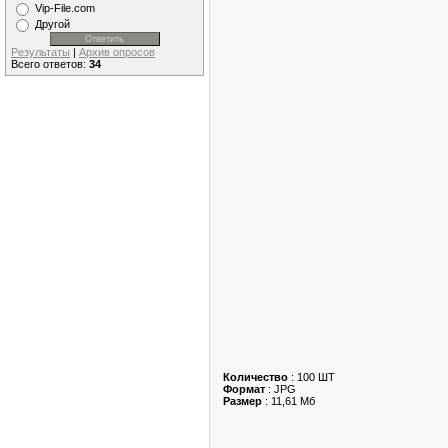
Vip-File.com
Другой
Результаты
|
Архив опросов
Всего ответов:
34
Количество
: 100 ШТ
Формат
: JPG
Размер
: 11,61 Мб