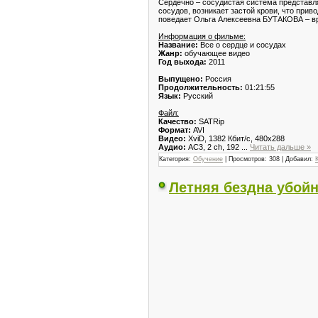
Сердечно – сосудистая система представл
сосудов, возникает застой крови, что при
поведает Ольга Алексеевна БУТАКОВА – вр
Информация о фильме:
Название:
Все о сердце и сосудах
Жанр:
обучающее видео
Год выхода:
2011
Выпущено:
Россия
Продолжительность:
01:21:55
Язык:
Русский
Файл:
Качество:
SATRip
Формат:
AVI
Видео:
XviD, 1382 Кбит/с, 480x288
Аудио:
AC3, 2 ch, 192
...
Читать дальше »
Категория:
Обучение
| Просмотров: 308 | Добавил:
Летняя бездна убойн