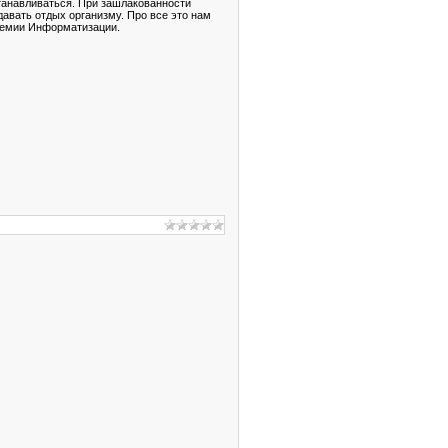
танавливаться. При зашлакованности
давать отдых организму. Про все это нам
адемии Информатизации.