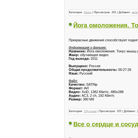
Категория:
Юмор
| Просмотров: 262 | Добавил:
abri
Йога омоложения. То
Прекрасные движения способствуют поднят
Информация о фильме:
Название:
Йога омоложения. Тонус мышц 
Жанр:
обучающее видео
Год выхода:
2011
Выпущено:
Россия
Общая продолжительность:
00:27:26
Язык:
Русский
Файл:
Качество:
SATRip
Формат:
AVI
Видео:
XviD, 1382 Кбит/с, 480x288
Аудио:
AC3, 2 ch, 192 Кбит/с
Размер:
380 Мб
Категория:
Обучение
| Просмотров: 325 | Добавил:
Все о сердце и сосу