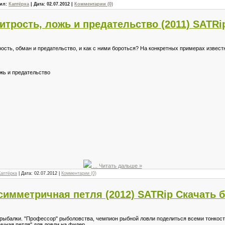
вил:
Каптёрка
| Дата:
02.07.2012
|
Комментарии (0)
итрость, ложь и предательство (2011) SATRi
рость, обман и предательство, и как с ними бороться? На конкретных примерах извест
жь и предательство
...
Читать дальше »
Каптёрка
| Дата:
02.07.2012
|
Комментарии (0)
имметричная петля (2012) SATRip Скачать 
 рыбалки. "Профессор" рыболовства, чемпион рыбной ловли поделиться всеми тонкост
чная петля" для ловли на фидер.