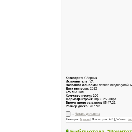
Категория:
Сборник
Исполнитель:
VA
Название Альбома:
Летняя бездна убойны
Дата выпуска:
2012
Стиль:
Поп
Кол-ство песен:
100
Формат|Битрэйт:
mp3 | 256 kbps
Время проигрывания:
05:47:21
Размер диска:
707 Mb
...
Читать дальше »
Категория:
Музыка
| Просмотров: 246 | Добавил:
iva
Библиотека "Раритет 