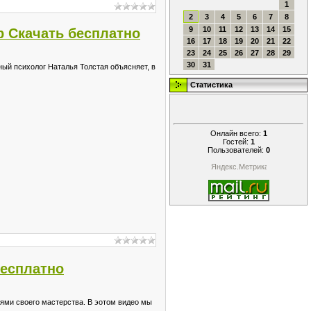
1
2
3
4
5
6
7
8
9
10
11
12
13
14
15
p Скачать бесплатно
16
17
18
19
20
21
22
23
24
25
26
27
28
29
30
31
ный психолог Наталья Толстая объясняет, в
Статистика
Онлайн всего:
1
Гостей:
1
Пользователей:
0
бесплатно
ями своего мастерства. В эотом видео мы