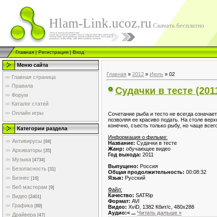
Hlam-Link.ucoz.ru
Скачать бесплатно
Главная
|
Регистрация
|
Вход
Меню сайта
Главная
»
2012
»
Июль
»
02
Главная страница
Правила
Судачки в тесте (20
Форум
Каталог статей
Онлайн игры
Сочетание рыба и тесто не всегда означает
позволяя ее красиво подать. На столе верх
конечно, съесть только рыбу, но чаще всег
Категории раздела
Информация о фильме:
Антивирусы
[94]
Название:
Судачки в тесте
Жанр:
обучающее видео
Архиваторы
[35]
Год выхода:
2011
Музыка
[4734]
Выпущено:
Россия
Безопасность
[31]
Общая продолжительность:
00:08:32
Язык:
Русский
Бизнес
[16]
Веб мастерам
[9]
Файл:
Качество:
SATRip
Видео
[2401]
Формат:
AVI
Графика
[89]
Видео:
XviD, 1382 Кбит/с, 480x288
Аудио:<
...
Читать дальше »
Драйвера
[47]