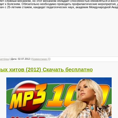
яет сложный механизм, но этот механизм обладает способностью обновляться и восс
водит к болезням. Обязательно необходимо проводить профилактические мероприятия, 
ач с 25-летним стажем, кандидат педагогических наук, академик Международной Ак
Каптёрка
| Дата:
02.07.2012
|
Комментарии (0)
ых хитов (2012) Скачать бесплатно