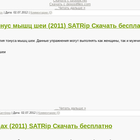
Скачать с turbobit.net
Скачать с depositfiles.com
...
Читать дальше »
kos
| Дата:
02.07.2012
|
Комментарии (0)
нус мышц шеи (2011) SATRip Скачать беспл
ия тонуса мышц шеи. Данные упражнения могут выполнять как женщины, так и мужчи
шеи
...
Читать дальше »
Каптёрка
| Дата:
02.07.2012
|
Комментарии (0)
дах (2011) SATRip Скачать бесплатно