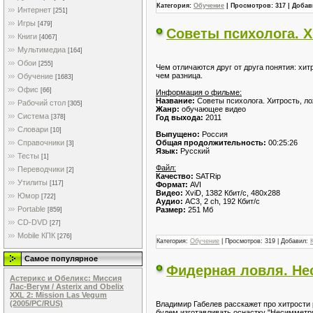
Категория:
Обучение
| Просмотров: 317 | Доба
Интернет
[251]
Игры
[479]
Советы психолога. Х
Книги
[4067]
Мультимедиа
[164]
Обои
[255]
Чем отличаются друг от друга понятия: хит
чем разница.
Обучение
[1683]
Офис
[66]
Информация о фильме:
Название:
Советы психолога. Хитрость, ло
Рабочий стол
[305]
Жанр:
обучающее видео
Система
Год выхода:
2011
[378]
Словари
[10]
Выпущено:
Россия
Общая продолжительность:
00:25:26
Справочники
[3]
Язык:
Русский
Тесты
[1]
Файл:
Переводчики
[2]
Качество:
SATRip
Утилиты
[117]
Формат:
AVI
Видео:
XviD, 1382 Кбит/с, 480x288
Юмор
[722]
Аудио:
AC3, 2 ch, 192 Кбит/с
Portable
Размер:
251 Мб
[859]
CD-DVD
[27]
Mobile КПК
[276]
Категория:
Обучение
| Просмотров: 319 | Добавил:
Самое популярное
Фидерная ловля. Нес
Астерикс и Обеликс: Миссия
Лас-Вегум / Asterix and Obelix
XXL 2: Mission Las Vegum
(2005/PC/RUS)
Владимир Габелев расскажет про хитрости
будем изготавливать оснастку "Несимметри