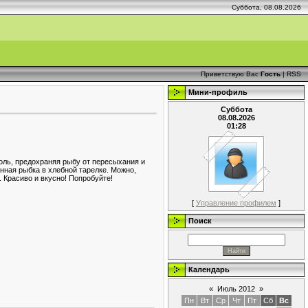
Суббота, 08.08.2026
Приветствую Вас
Гость
|
RSS
Мини-профиль
Суббота
08.08.2026
01:28
роль, предохраняя рыбу от пересыхания и
енная рыбка в хлебной тарелке. Можно,
. Красиво и вкусно! Попробуйте!
[
Управление профилем
]
Поиск
Календарь
«
Июль 2012
»
Пн
Вт
Ср
Чт
Пт
Сб
Вс