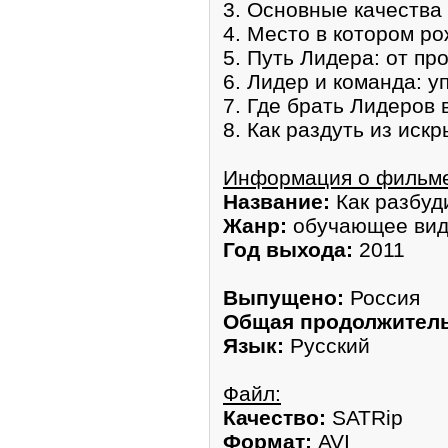
3. Основные качества
4. Место в котором р
5. Путь Лидера: от пр
6. Лидер и команда: у
7. Где брать Лидеров 
8. Как раздуть из иск
Информация о фильм
Название:
Как разбуди
Жанр:
обучающее ви
Год выхода:
2011
Выпущено:
Россия
Общая продолжитель
Язык:
Русский
Файл:
Качество:
SATRip
Формат:
AVI