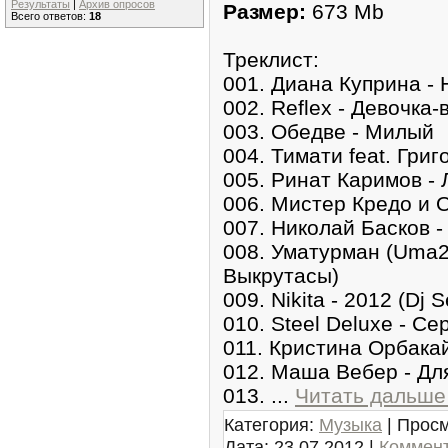
Результаты
|
Архив опросов
Размер:
673 Mb
Всего ответов:
18
Треклист:
001. Диана Куприна -
002. Reflex - Девочка-
003. Обедве - Милый
004. Тимати feat. Гри
005. Ринат Каримов -
006. Мистер Кредо и 
007. Николай Басков -
008. Уматурман (Uma2
Выкрутасы)
009. Nikita - 2012 (Dj 
010. Steel Deluxe - Се
011. Кристина Орбакай
012. Маша Вебер - Дл
013.
...
Читать дальше
Категория:
Музыка
| Просм
Дата:
23.07.2012
|
Коммент