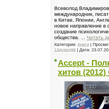
Всеволод Владимирови
международник, писат
в Китае, Японии, Англ
новое направление в 
создание психологиче
общества.
...
Читать д
Категория:
Книги
| Просмот
19Anton98
| Дата:
23.07.20
Accept - По
хитов (2012)