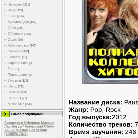
Интернет
[251]
Игры
[479]
Книги
[4067]
Мультимедиа
[164]
Обои
[255]
Обучение
[1683]
Офис
[66]
Рабочий стол
[305]
Система
[378]
Словари
[10]
Справочники
[3]
Тесты
[1]
Переводчики
[2]
Утилиты
[117]
Юмор
[722]
Portable
[859]
CD-DVD
[27]
Название диска:
Ране
Mobile КПК
[276]
Жанр:
Pop, Rock
Самое популярное
Год выпуска:
2012
Количество треков:
7
Астерикс и Обеликс: Миссия
Лас-Вегум / Asterix and Obelix
Время звучания:
246 
XXL 2: Mission Las Vegum
(2005/PC/RUS)