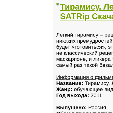
Тирамису. Ле
SATRip Скач
Легкий тирамису – рец
никаких премудростей 
будет «готовиться», э
не классический рецеп
маскарпоне, и ликера 
самый раз такой беза
Информация о фильм
Название:
Тирамису. 
Жанр:
обучающее ви
Год выхода:
2011
Выпущено:
Россия