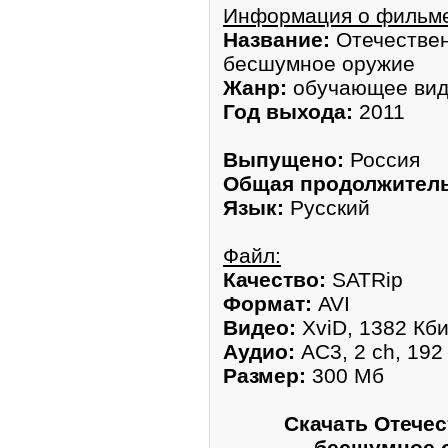
Информация о фильм
Название:
Отечествен
бесшумное оружие
Жанр:
обучающее ви
Год выхода:
2011
Выпущено:
Россия
Общая продолжитель
Язык:
Русский
Файл:
Качество:
SATRip
Формат:
AVI
Видео:
XviD, 1382 Кби
Аудио:
AC3, 2 ch, 192
Размер:
300 Мб
Скачать Отече
бесшумное о