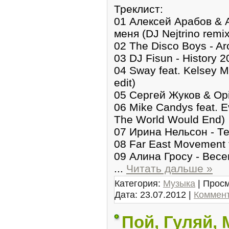
Треклист:
01 Алексей Арабов & Ad
меня (DJ Nejtrino remix
02 The Disco Boys - Ar
03 DJ Fisun - History 
04 Sway feat. Kelsey M
edit)
05 Сергей Жуков & Opi
06 Mike Candys feat. Ev
The World Would End)
07 Ирина Нельсон - Т
08 Far East Movement fe
09 Алина Гросу - Вес
...
Читать дальше »
Категория:
Музыка
| Просм
Дата:
23.07.2012
|
Коммент
Пой, Гуляй, 