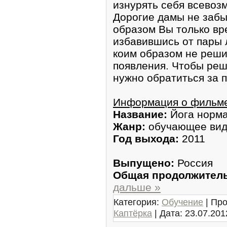
изнурять себя всевоз
Дорогие дамы не забы
образом Вы только вр
избавившись от пары 
коим образом не реши
появления. Чтобы реш
нужно обратиться за 
Информация о фильм
Название:
Йога норма
Жанр:
обучающее ви
Год выхода:
2011
Выпущено:
Россия
Общая продолжитель
дальше »
Категория:
Обучение
| Про
Каптёрка
| Дата:
23.07.201