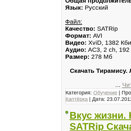
Общая продолжитель
Язык:
Русский
Файл:
Качество:
SATRip
Формат:
AVI
Видео:
XviD, 1382 Кби
Аудио:
AC3, 2 ch, 192
Размер:
278 Мб
Скачать Тирамису. 
...
Чи
Категория:
Обучение
| Про
Каптёрка
| Дата:
23.07.201
Вкус жизни. 
SATRip Скач