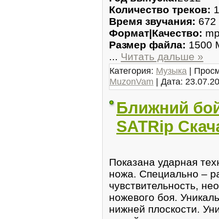
Количество треков:
1
Время звучания:
672 
Формат|Качество:
mp3
Размер файла:
1500 
...
Читать дальше »
Категория:
Музыка
| Просм
MuzonVam
| Дата:
23.07.2
Ближний бой
SATRip Скач
Показана ударная тех
ножа. Специально – 
чувствительность, не
ножевого боя. Уникал
нижней плоскости. Ун