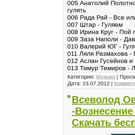
005 Анатолий Полотно
гулять
006 Рада Рай - Все ил
007 Штар - Гуляем
008 Ирина Круг - Пой 
009 Заза Наполи - Да
010 Валерий ЮГ - Гуля
011 Ляля Размахова - 
012 Аслан Гусейнов и
013 Тимур Темиров - 
Категория:
Музыка
| Просм
Дата:
23.07.2012
|
Коммент
Всеволод О
-Вознесение
Скачать бес