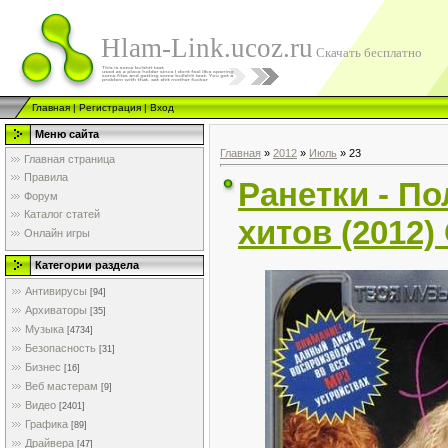
Hlam-Link.ucoz.ru
Скачать бесплатно
Главная
|
Регистрация
|
Вход
Меню сайта
Главная
»
2012
»
Июль
»
23
Главная страница
Правила
Ранетки - П
Форум
Каталог статей
хитов (2012)
Онлайн игры
Категории раздела
Антивирусы
[94]
Архиваторы
[35]
Музыка
[4734]
Безопасность
[31]
Бизнес
[16]
Веб мастерам
[9]
Видео
[2401]
Графика
[89]
Драйвера
[47]