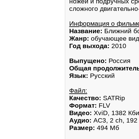
ножей и подручных сре
сложного двигательно
Информация о фильм
Название:
Ближний бо
Жанр:
обучающее ви
Год выхода:
2010
Выпущено:
Россия
Общая продолжитель
Язык:
Русский
Файл:
Качество:
SATRip
Формат:
FLV
Видео:
XviD, 1382 Кби
Аудио:
AC3, 2 ch, 192
Размер:
494 Мб