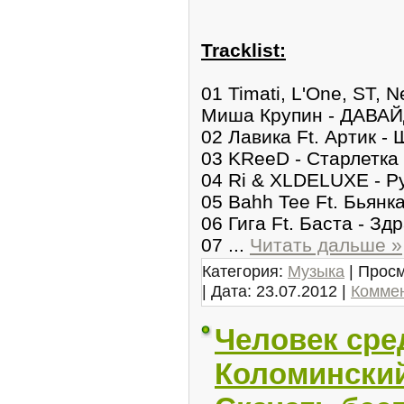
Tracklist:
01 Timati, L'One, ST, N
Миша Крупин - ДАВ
02 Лавика Ft. Артик -
03 KReeD - Старлетка
04 Ri & XLDELUXE - Р
05 Bahh Tee Ft. Бьян
06 Гига Ft. Баста - Зд
07
...
Читать дальше »
Категория:
Музыка
| Просм
| Дата:
23.07.2012
|
Коммен
Человек сре
Коломинский 