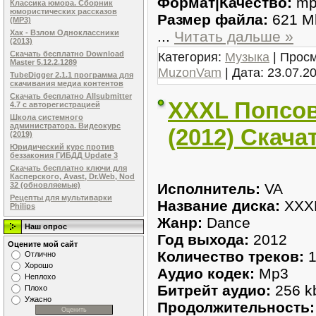
Формат|Качество:
mp3
Классика юмора. Сборник
юмористических рассказов
Размер файла:
621 M
(MP3)
...
Читать дальше »
Хак - Взлом Одноклассники
(2013)
Категория:
Музыка
| Просм
Скачать бесплатно Download
Master 5.12.2.1289
MuzonVam
| Дата:
23.07.2
TubeDigger 2.1.1 программа для
скачивания медиа контентов
Скачать бесплатно Allsubmitter
XXXL Попсо
4.7 с авторегистрацией
Школа системного
администратора. Видеокурс
(2012) Скача
(2019)
Юридический курс против
беззакония ГИБДД Update 3
Скачать бесплатно ключи для
Касперского, Avast, Dr.Web, Nod
Исполнитель:
VA
32 (обновляемые)
Рецепты для мультиварки
Название диска:
XXXL
Philips
Жанр:
Dance
Наш опрос
Год выхода:
2012
Оцените мой сайт
Количество треков:
1
Отлично
Хорошо
Аудио кодек:
Mp3
Неплохо
Битрейт аудио:
256 k
Плохо
Ужасно
Продолжительность: