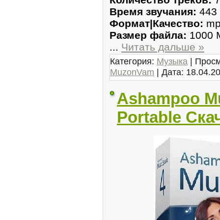
Время звучания:
443 
Формат|Качество:
mp3
Размер файла:
1000 
...
Читать дальше »
Категория:
Музыка
| Просм
MuzonVam
| Дата:
18.04.2
Ashampoo Mus
Portable Ска