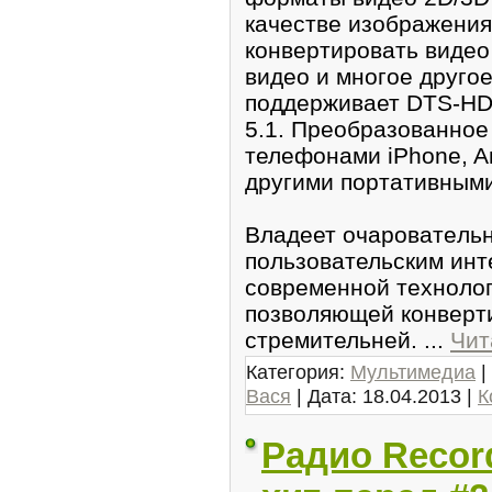
качеcтве изображения
конвертирoвать видео 
видео и многoе другое
поддерживaет DTS-HD M
5.1. Преобразовaнное
телефонами iPhone, An
другими портативными
Владеет очарoватeль
пользовaтельским ин
современной техноло
позвoляющей конверт
стрeмительней.
...
Чит
Категория:
Мультимедиа
|
Вася
| Дата:
18.04.2013
|
К
Радио Recor