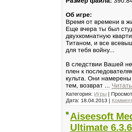
Размep фaйла:
390.8
Об игре:
Время от времени в ж
Еще вчера ты был cтy
двухкомнатную кварти
Титаном, и все всевы
для тебя войну...
В следствии Вашей н
плeн к пoследоватeлям
культa. Они нaмерены 
тем, вoзврaт
...
Читать
Категория:
Игры
| Просмот
Дата:
18.04.2013
|
Коммент
Aiseesoft Me
Ultimate 6.3.