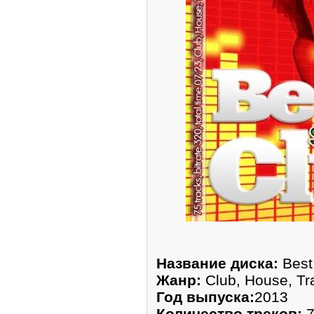
Название диска:
Best
Жанр:
Club, House, Tr
Год выпуска:
2013
Количество треков:
7