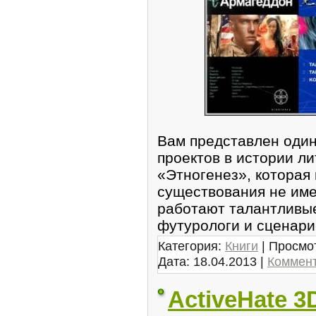
Вам представлен один
проектов в истории л
«Этногенез», которая
существования не име
работают талантливые
футурологи и сценар
Категория:
Книги
| Просмот
Дата:
18.04.2013
|
Коммент
ActiveHate 3