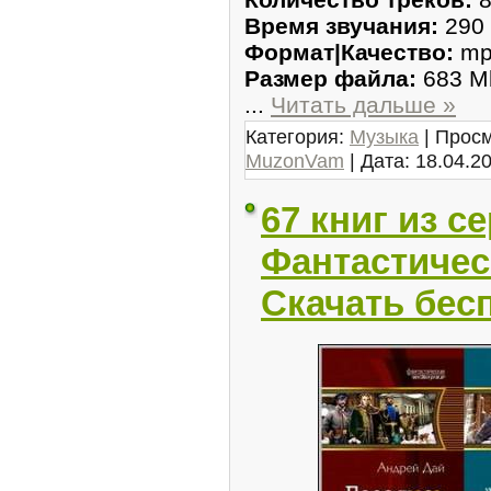
Время звучания:
290 
Формат|Качество:
mp3
Размер файла:
683 M
...
Читать дальше »
Категория:
Музыка
| Просм
MuzonVam
| Дата:
18.04.2
67 книг из с
Фантастичес
Скачать бес