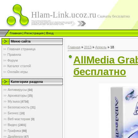
Hlam-Link.ucoz.ru
Скачать бесплатно
Главная
|
Регистрация
|
Вход
Меню сайта
Главная
»
2013
»
Апрель
»
18
Главная страница
Правила
AllMedia Gra
Форум
Каталог статей
бесплатно
Онлайн игры
Категории раздела
Антивирусы
[94]
Архиваторы
[35]
Музыка
[4734]
Безопасность
[31]
Бизнес
[16]
Веб мастерам
[9]
Видео
[2401]
Графика
[89]
Драйвера
[47]