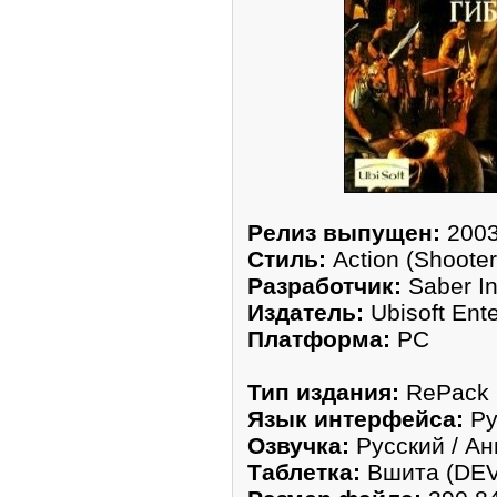
Рeлиз выпущен:
200
Стиль:
Action (Shooter)
Разработчик:
Saber In
Издатель:
Ubisoft Ent
Платформа:
РС
Тип издания:
RePack
Язык интерфeйca:
Ру
Озвучка:
Рyсский / Ан
Тaблeтка:
Вшитa (DE