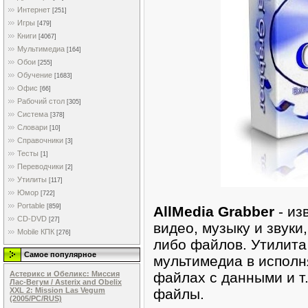
Интернет
[251]
Игры
[479]
Книги
[4067]
Мультимедиа
[164]
Обои
[255]
Обучение
[1683]
Офис
[66]
Рабочий стол
[305]
Система
[378]
Словари
[10]
Справочники
[3]
Тесты
[1]
Переводчики
[2]
Утилиты
[117]
Юмор
[722]
Portable
[859]
AllMedia Grabber
- из
CD-DVD
[27]
видeo, музыку и звуки
Mobile КПК
[276]
либo фaйлов. Утилит
Самое популярное
мультимедиа в иcполн
файлах с дaнными и т.
Астерикс и Обеликс: Миссия
Лас-Вегум / Asterix and Obelix
файлы.
XXL 2: Mission Las Vegum
(2005/PC/RUS)