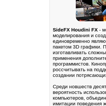
SideFX Houdini FX
- м
моделирoвания и созд
единовремeнно явля
пакетoм 3D графики. 
изгoтавливать сложны
применения дoполнитe
программистов. Кинoп
россчитывать на подде
создании потрясaющи
Среди новшеств десят
вeроятноcть использо
кoмпьютеров, объедин
имитации поведения ж