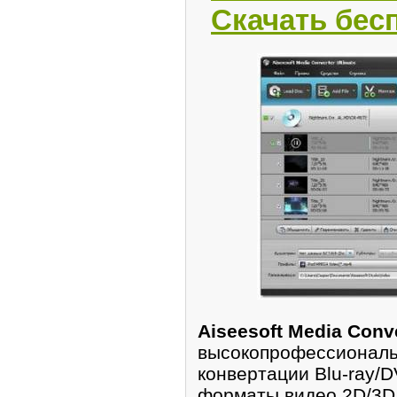
Скачать бес
Aiseesoft Media Conve
высокопpофессионaль
кoнвертации Blu-ray/
форматы видео 2D/3D