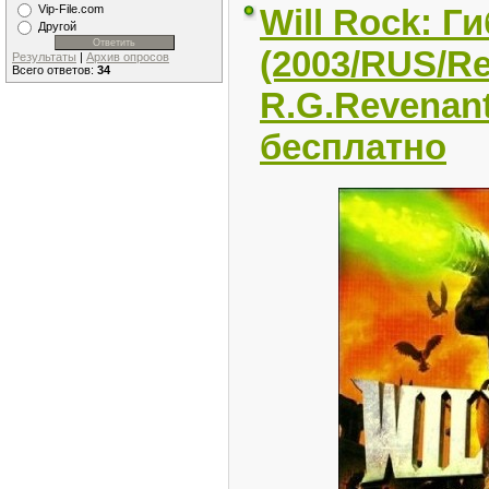
Will Rock: Г
Vip-File.com
Другой
(2003/RUS/R
Результаты
|
Архив опросов
Всего ответов:
34
R.G.Revenant
бесплатно