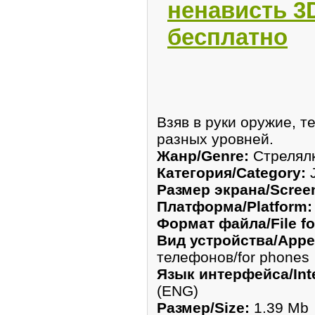
ненависть 3D
бесплатно
Взяв в руки оружие, т
разных уровней.
Жанр/Genre:
Стрелялк
Категория/Category:
J
Размер экрана/Screen
Платформа/Platform:
Формат файла/File fo
Вид устройства/Appea
телефонов/for phones
Язык интерфейса/Inte
(ENG)
Размер/Size:
1.39 Mb