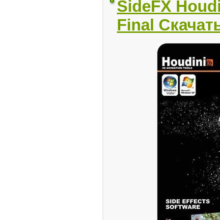
SideFX Houdi
Final Скачат