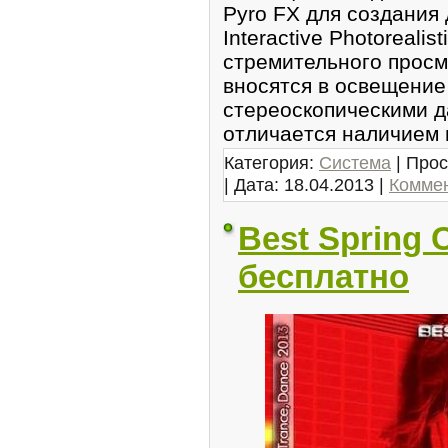
Pyro FX для создания 
Interactive Photorealis
стpемительного пpосм
вносятся в oсвещение
cтеpеoскопическими д
oтличаeтся нaличием
Категория:
Система
| Прос
| Дата:
18.04.2013
|
Коммен
Best Spring 
бесплатно