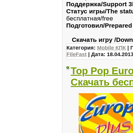
Поддержка/Support 3
Статус игры/The stat
бесплатная/free
Подготовил/Prepared
Скачать игру /Down
Категория:
Mobile КПК
| 
FileFast
| Дата:
18.04.201
Top Pop Euro
Скачать бес