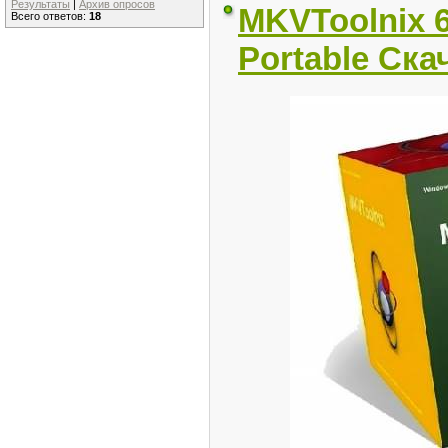
Результаты
|
Архив опросов
MKVToolnix 6
Всего ответов:
18
Portable Ска