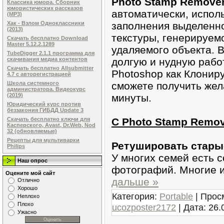
Photo Stamp Remove
Классика юмора. Сборник
юмористических рассказов
автоматически, испол
(MP3)
заполнения выделенн
Хак - Взлом Одноклассники
(2013)
текстуры, генерируемо
Скачать бесплатно Download
Master 5.12.2.1289
удаляемого объекта. 
TubeDigger 2.1.1 программа для
долгую и нудную рабо
скачивания медиа контентов
Скачать бесплатно Allsubmitter
Photoshop как Клонир
4.7 с авторегистрацией
сможете получить жел
Школа системного
администратора. Видеокурс
минуты.
(2019)
Юридический курс против
беззакония ГИБДД Update 3
C Photo Stamp Remov
Скачать бесплатно ключи для
Касперского, Avast, Dr.Web, Nod
32 (обновляемые)
Рецепты для мультиварки
Ретушировать стары
Philips
У многих семей есть 
Наш опрос
фотографий. Многие и
Оцените мой сайт
дальше »
Отлично
Хорошо
Категория:
Portable
| Прос
Неплохо
Плохо
ucozposter2172
| Дата:
26.
Ужасно