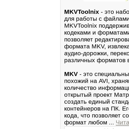
MKVToolnix
- это наб
для работы с файлами
MKVToolnix поддержив
кодеками и форматами
позволяет редактиров
формата MKV, извлека
аудио-дорожки, перек
различных форматов 
MKV
- это специальны
похожий на AVI, хран
количество информаци
открытый проект Матр
создать единый стан
контейнеров на ПК. Ег
кода, что позволяет 
формат любом
...
Чита