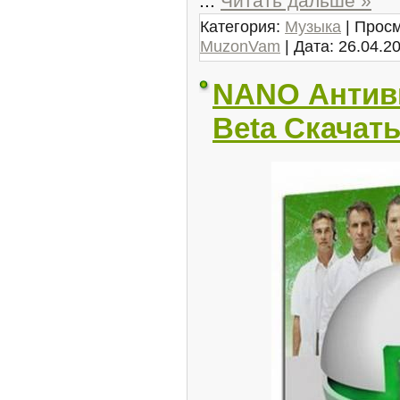
...
Читать дальше »
Категория:
Музыка
| Просм
MuzonVam
| Дата:
26.04.2
NANO Антиви
Beta Скачат