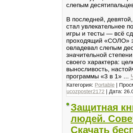
слепым десятипальце
В последней, девятой
стал увлекательнее п
игры и тесты — всё сд
проходящий «СОЛО» за
овладевал слепым де
значительной степени
своего характера: це
выносливость, настой
программы «3 в 1»
...
Категория:
Portable
| Прос
ucozposter2172
| Дата:
26.
Защитная кн
людей. Сове
Скачать бес