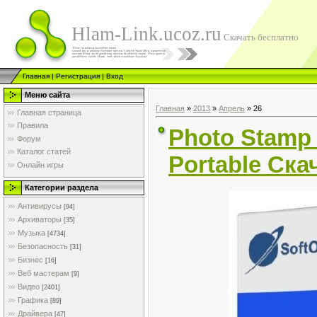
Hlam-Link.ucoz.ru
Скачать бесплатно
Главная
|
Регистрация
|
Вход
Меню сайта
Главная
»
2013
»
Апрель
»
26
Главная страница
Правила
Photo Stamp
Форум
Каталог статей
Portable Ска
Онлайн игры
Категории раздела
Антивирусы
[94]
Архиваторы
[35]
Музыка
[4734]
Безопасность
[31]
Бизнес
[16]
Веб мастерам
[9]
Видео
[2401]
Графика
[89]
Драйвера
[47]