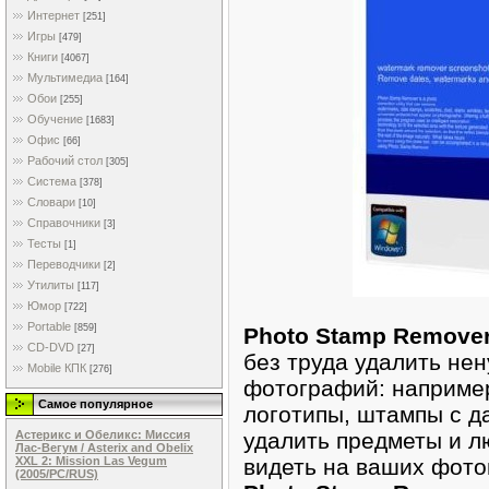
Интернет
[251]
Игры
[479]
Книги
[4067]
Мультимедиа
[164]
Обои
[255]
Обучение
[1683]
Офис
[66]
Рабочий стол
[305]
Система
[378]
Словари
[10]
Справочники
[3]
Тесты
[1]
Переводчики
[2]
Утилиты
[117]
Юмор
[722]
Portable
[859]
Photo Stamp Remove
CD-DVD
[27]
без труда удалить не
Mobile КПК
[276]
фотографий: например
Самое популярное
логотипы, штампы с д
удалить предметы и л
Астерикс и Обеликс: Миссия
Лас-Вегум / Asterix and Obelix
видеть на ваших фото
XXL 2: Mission Las Vegum
(2005/PC/RUS)