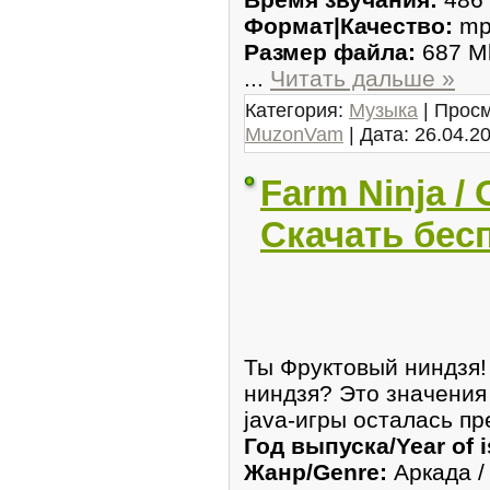
Формат|Качество:
mp3
Размер файла:
687 M
...
Читать дальше »
Категория:
Музыка
| Просм
MuzonVam
| Дата:
26.04.2
Farm Ninja 
Скачать бес
Ты Фруктовый ниндзя
ниндзя? Это значения 
java-игры осталась пр
Год выпуска/Year of i
Жанр/Genre:
Аркада /