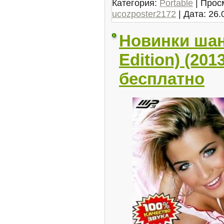
Категория:
Portable
| Прос
ucozposter2172
| Дата:
26.
Новинки шан
Edition) (201
бесплатно