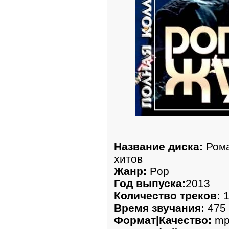
Название диска:
Рома
хитов
Жанр:
Pop
Год выпуска:
2013
Количество треков:
1
Время звучания:
475 
Формат|Качество:
mp3