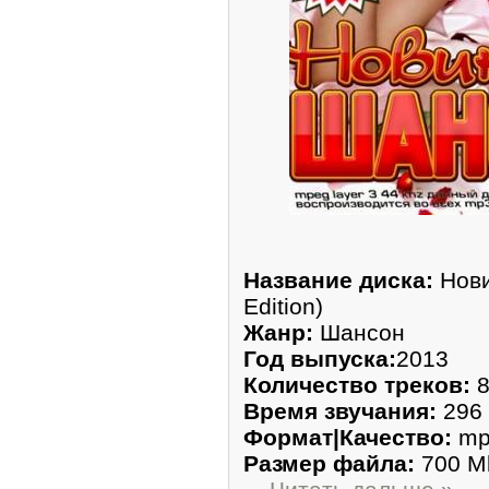
Название диска:
Нови
Edition)
Жанр:
Шансон
Год выпуска:
2013
Количество треков:
8
Время звучания:
296 
Формат|Качество:
mp3
Размер файла:
700 M