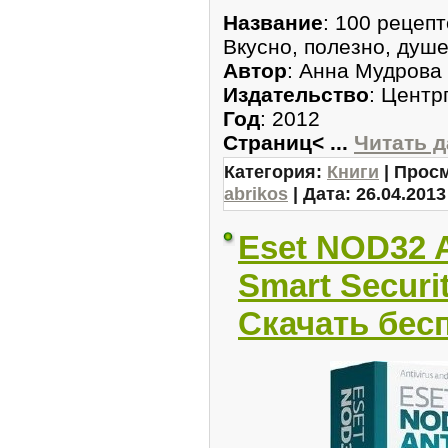
Название
: 100 рецеп
Вкусно, полезно, душ
Автор
: Анна Мудрова
Издательство
: Цент
Год
: 2012
Страниц<
...
Читать 
Категория:
Книги
| Просм
abrikos
| Дата:
26.04.2013
Eset NOD32 An
Smart Securit
Скачать бес