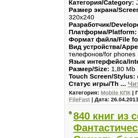
Категория/Category:
J
Размер экрана/Screen
320x240
Разработчик/Develop
Платформа/Platform:
Формат файла/File fo
Вид устройства/Appea
телефонов/for phones
Язык интерфейса/Inte
Размер/Size:
1,80 Mb
Touch Screen/Stylus:
Статус игры/Th
...
Чи
Категория:
Mobile КПК
| 
FileFast
| Дата:
26.04.201
840 книг из 
Фантастичес