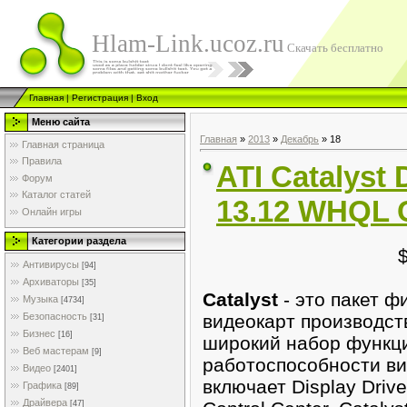
Hlam-Link.ucoz.ru
Скачать бесплатно
Главная
|
Регистрация
|
Вход
Меню сайта
Главная
»
2013
»
Декабрь
»
18
Главная страница
Правила
ATI Catalyst 
Форум
Каталог статей
13.12 WHQL 
Онлайн игры
Категории раздела
Антивирусы
[94]
Архиваторы
[35]
Catalyst
- это пакет 
Музыка
[4734]
видеокарт производс
Безопасность
[31]
Бизнес
[16]
широкий набор функц
Веб мастерам
[9]
работоспособности в
Видео
[2401]
включает Display Driver
Графика
[89]
Драйвера
[47]