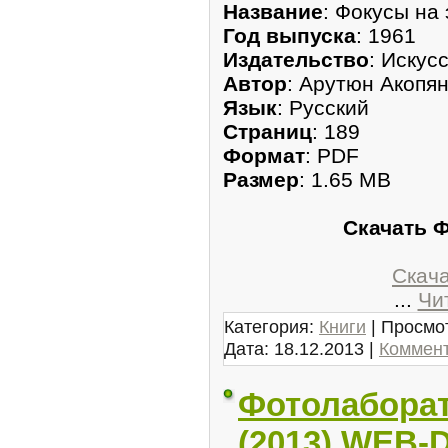
Название
: Фокусы на
Год выпуска
: 1961
Издательство
: Искус
Автор
: Арутюн Акопя
Язык
: Русский
Страниц
: 189
Формат
: PDF
Размер
: 1.65 MB
Скачать 
Скачат
...
Чи
Категория:
Книги
| Просмот
Дата:
18.12.2013
|
Коммент
Фотолаборат
(2013) WEB-