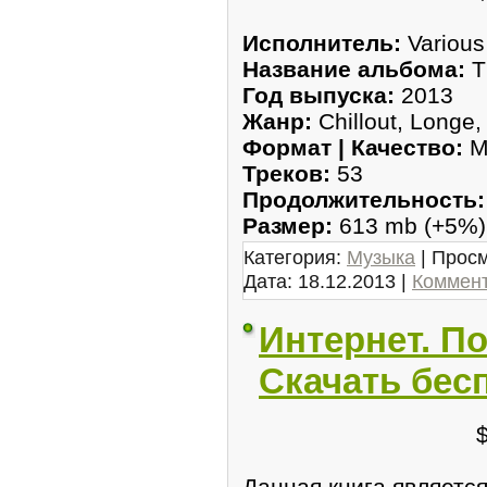
Исполнитель:
Various 
Название альбома:
T
Год выпуска:
2013
Жанр:
Chillout, Longe,
Формат | Качество:
M
Треков:
53
Продолжительность:
Размер:
613 mb (+5%
Категория:
Музыка
| Просм
Дата:
18.12.2013
|
Коммент
Интернет. П
Скачать бес
Данная книга являетс