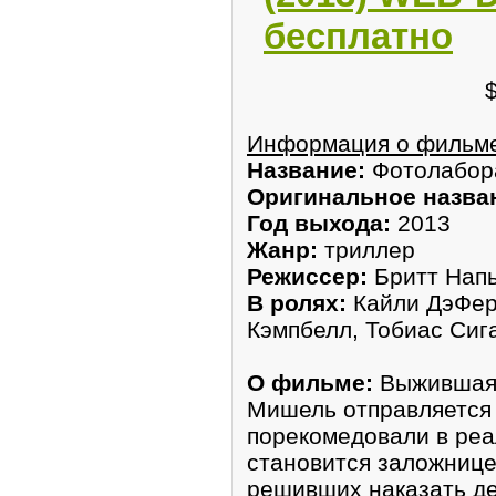
бесплатно
Информация о фильм
Название:
Фотолабор
Оригинальное назва
Год выхода:
2013
Жанр:
триллер
Режиссер:
Бритт Нап
В ролях:
Кайли ДэФер,
Кэмпбелл, Тобиас Сиг
О фильме:
Выжившая 
Мишель отправляется 
порекомедовали в реа
становится заложнице
решивших наказать дев