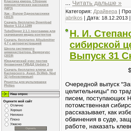
...
Читать дальше »
Классика юмора. Сборник
юмористических рассказов
(MP3)
Категория:
Драйвера
| Про
Хак - Взлом Одноклассники
abrikos
| Дата:
18.12.2013
(2013)
Скачать бесплатно Download
Master 5.12.2.1289
Н. И. Степан
TubeDigger 2.1.1 программа для
скачивания медиа контентов
Скачать бесплатно Allsubmitter
сибирской ц
4.7 с авторегистрацией
Школа системного
Выпуск 31 С
администратора. Видеокурс
(2019)
Юридический курс против
беззакония ГИБДД Update 3
Скачать бесплатно ключи для
Касперского, Avast, Dr.Web, Nod
32 (обновляемые)
Рецепты для мультиварки
Очередной выпуск "За
Philips
целительницы" по тра
Наш опрос
писем, поступающих Н
Оцените мой сайт
потомственная сибирс
Отлично
Хорошо
рассказывает, как из
Неплохо
обвинения в суде, за
Плохо
Ужасно
работе, наказать кле