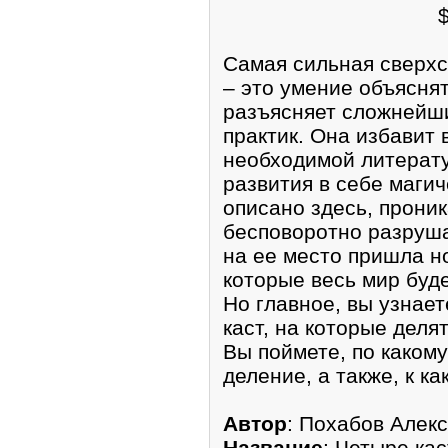
Самая сильная сверх
– это умение объяснят
разъясняет сложнейш
практик. Она избавит 
необходимой литерат
развития в себе магич
описано здесь, проник
бесповоротно разруша
на ее место пришла но
которые весь мир буде
Но главное, вы узнае
каст, на которые деля
Вы поймете, по каком
деление, а также, к к
Автор
: Похабов Алек
Название
: Четыре кас