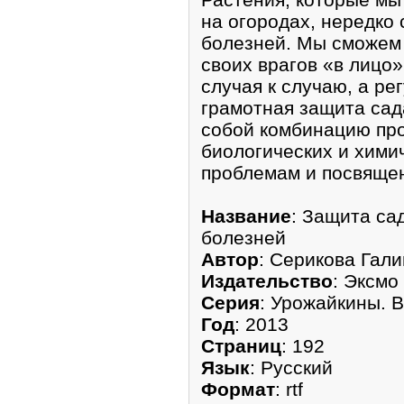
на огородах, нередко
болезней. Мы сможем 
своих врагов «в лицо»
случая к случаю, а ре
грамотная защита сад
собой комбинацию пр
биологических и хими
проблемам и посвящен
Название
: Защита са
болезней
Автор
: Серикова Гал
Издательство
: Эксмо
Серия
: Урожайкины. В
Год
: 2013
Страниц
: 192
Язык
: Русский
Формат
: rtf