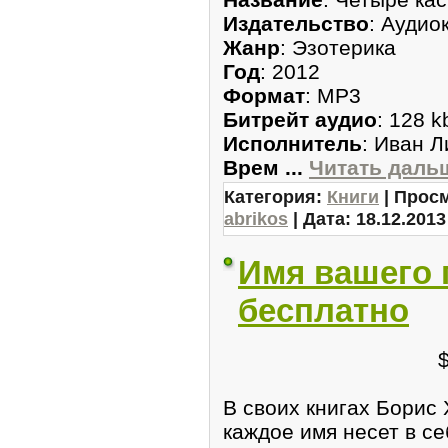
Издательство
: Аудио
Жанр
: Эзотерика
Год
: 2012
Формат
: MP3
Битрейт аудио
: 128 k
Исполнитель
: Иван 
Врем
...
Читать даль
Категория:
Книги
| Просм
abrikos
| Дата:
18.12.2013
Имя вашего 
бесплатно
В своих книгах Борис 
каждое имя несет в с