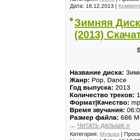
Дата:
18.12.2013
|
Коммент
Зимняя Диск
(2013) Скача
Название диска:
Зимн
Жанр:
Pop, Dance
Год выпуска:
2013
Количество треков:
1
Формат|Качество:
mp
Время звучания:
06:0
Размер файла:
686 М
...
Читать дальше »
Категория:
Музыка
| Просм