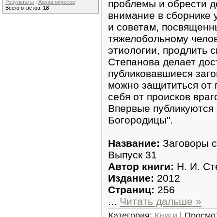
проблемы и обрести д
Результаты
|
Архив опросов
Всего ответов:
18
внимание в сборнике 
и советам, посвященн
тяжелобольному челов
этиологии, продлить с
Степанова делает дос
публиковавшиеся заго
можно защититься от 
себя от происков вра
Впервые публикуются 
Богородицы".
Название:
Заговоры с
Выпуск 31
Автор книги:
Н. И. С
Издание:
2012
Страниц:
256
...
Читать дальше »
Категория:
Книги
| Просмот