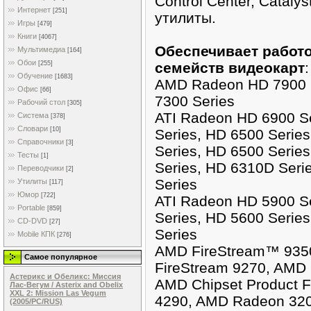
Control Center, Catalys
Интернет
[251]
утилиты.
Игры
[479]
Книги
[4067]
Обеспечивает работ
Мультимедиа
[164]
Обои
семейств видеокарт
:
[255]
Обучение
[1683]
AMD Radeon HD 7900 S
Офис
[66]
7300 Series
Рабочий стол
[305]
ATI Radeon HD 6900 Se
Система
[378]
Словари
[10]
Series, HD 6500 Serie
Справочники
[3]
Series, HD 6500 Serie
Тесты
[1]
Series, HD 6310D Seri
Переводчики
[2]
Series
Утилиты
[117]
Юмор
[722]
ATI Radeon HD 5900 Se
Portable
[859]
Series, HD 5600 Serie
CD-DVD
[27]
Series
Mobile КПК
[276]
AMD FireStream™ 9350
Самое популярное
FireStream 9270, AMD 
Астерикс и Обеликс: Миссия
AMD Chipset Product 
Лас-Вегум / Asterix and Obelix
XXL 2: Mission Las Vegum
4290, AMD Radeon 320
(2005/PC/RUS)