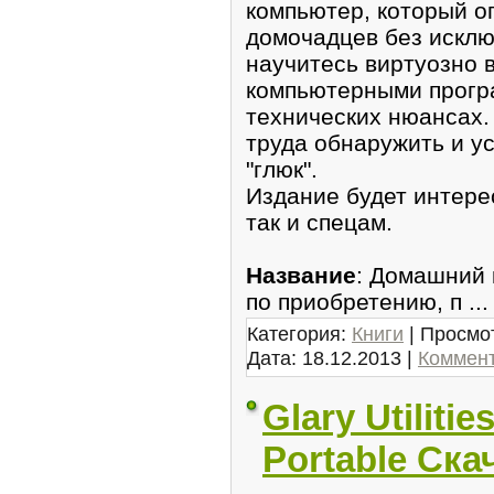
компьютер, который о
домочадцев без исклю
научитесь виртуозно 
компьютерными програ
технических нюансах. 
труда обнаружить и у
"глюк".
Издание будет интерес
так и спецам.
Название
: Домашний
по приобретению, п
..
Категория:
Книги
| Просмот
Дата:
18.12.2013
|
Коммент
Glary Utilitie
Portable Ска