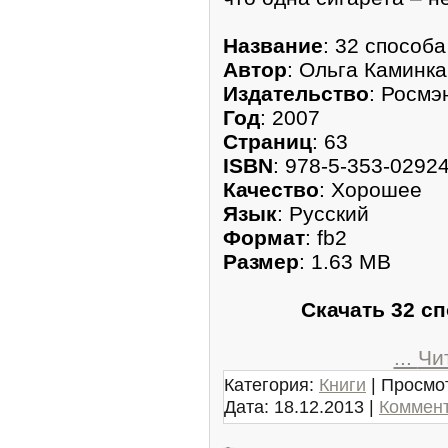
Название
: 32 способа
Автор
: Ольга Каминка
Издательство
: Росмэ
Год
: 2007
Страниц
: 63
ISBN
: 978-5-353-0292
Качество
: Хорошее
Язык
: Русский
Формат
: fb2
Размер
: 1.63 MB
Скачать 32 с
...
Чи
Категория:
Книги
| Просмот
Дата:
18.12.2013
|
Коммент