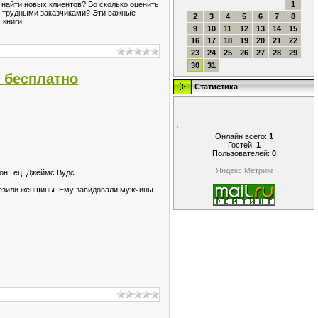
 найти новых клиентов? Во сколько оценить
1
 с трудными заказчиками? Эти важные
2
3
4
5
6
7
8
 книги.
9
10
11
12
13
14
15
16
17
18
19
20
21
22
23
24
25
26
27
28
29
30
31
ь бесплатно
Статистика
Онлайн всего:
1
Гостей:
1
Пользователей:
0
он Гец, Джеймс Вудс
грезили женщины. Ему завидовали мужчины.