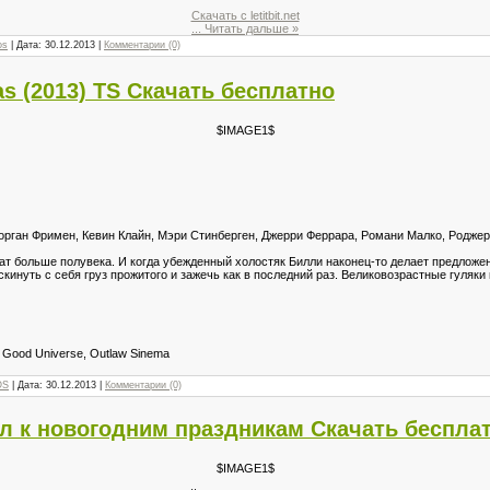
Скачать с letitbit.net
...
Читать дальше »
os
| Дата:
30.12.2013
|
Комментарии (0)
as (2013) TS Скачать бесплатно
$IMAGE1$
орган Фримен, Кевин Клайн, Мэри Стинберген, Джерри Феррара, Романи Малко, Роджер
ат больше полувека. И когда убежденный холостяк Билли наконец-то делает предложе
скинуть с себя груз прожитого и зажечь как в последний раз. Великовозрастные гуляки 
 Good Universe, Outlaw Sinema
OS
| Дата:
30.12.2013
|
Комментарии (0)
л к новогодним праздникам Скачать беспла
$IMAGE1$