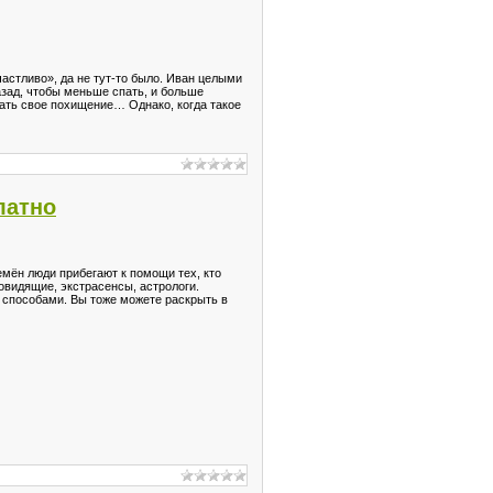
частливо», да не тут-то было. Иван целыми
зад, чтобы меньше спать, и больше
овать свое похищение… Однако, когда такое
латно
емён люди прибегают к помощи тех, кто
овидящие, экстрасенсы, астрологи.
способами. Вы тоже можете раскрыть в