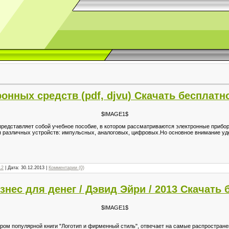
онных средств (pdf, djvu) Скачать бесплатн
$IMAGE1$
редставляет собой учебное пособие, в котором рассматриваются электронные прибор
 различных устройств: импульсных, аналоговых, цифровых.Но основное внимание у
12
| Дата:
30.12.2013
|
Комментарии (0)
знес для денег / Дэвид Эйри / 2013 Скачать 
$IMAGE1$
ором популярной книги "Логотип и фирменный стиль", отвечает на самые распростран