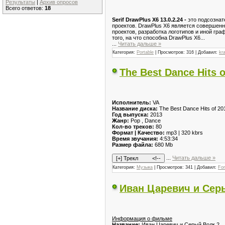
Результаты
|
Архив опросов
Всего ответов:
18
Serif DrawPlus X6 13.0.2.24 -
это подсознат
проектов. DrawPlus X6 является совершенн
проектов, разработка логотипов и иной гр
того, на что способна DrawPlus X6...
...
Читать дальше »
Категория:
Portable
| Просмотров: 316 | Добавил:
kr
The Best Dance Hits o
Исполнитель:
VA
Название диска:
The Best Dance Hits of 201
Год выпуска:
2013
Жанр:
Pop , Dance
Кол-во треков:
80
Формат | Качество:
mp3 | 320 kbrs
Время звучания:
4:53:34
Размер файла:
680 Mb
...
Читать дальше »
Категория:
Музыка
| Просмотров: 341 | Добавил:
Fo
Иван Царевич и Серы
Информация о фильме
Название:
Иван Царевич и Серый Волк 2