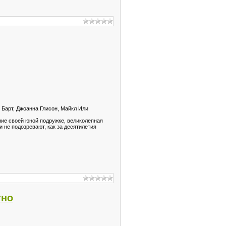
 Барт, Джоанна Глисон, Майкл Или
ние своей юной подружке, великолепная
и не подозревают, как за десятилетия
тно