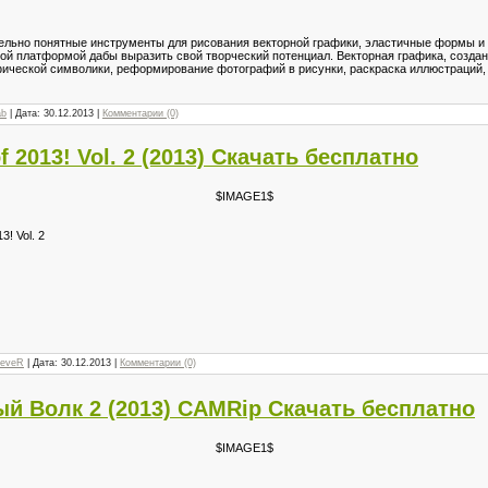
ельно понятные инструменты для рисования векторной графики, эластичные формы и 
ой платформой дабы выразить свой творческий потенциал. Векторная графика, создан
афической символики, реформирование фотографий в рисунки, раскраска иллюстраций,
ab
| Дата:
30.12.2013
|
Комментарии (0)
f 2013! Vol. 2 (2013) Скачать бесплатно
$IMAGE1$
3! Vol. 2
reveR
| Дата:
30.12.2013
|
Комментарии (0)
й Волк 2 (2013) CAMRip Скачать бесплатно
$IMAGE1$