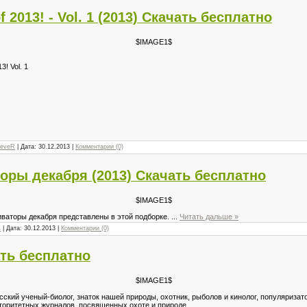
f 2013! - Vol. 1 (2013) Скачать бесплатно
$IMAGE1$
3! Vol. 1
reveR
| Дата:
30.12.2013
|
Комментарии (0)
оры декабря (2013) Скачать бесплатно
$IMAGE1$
ваторы декабря представлены в этой подборке.
...
Читать дальше »
4
| Дата:
30.12.2013
|
Комментарии (0)
ть бесплатно
$IMAGE1$
ский ученый-биолог, знаток нашей природы, охотник, рыболов и кинолог, популяризат
торитетных журналов, посвященных охоте и природе.