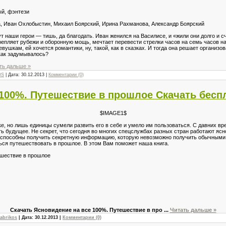
й, фэнтези
, Иван Охлобыстин, Михаил Боярский, Ирина Рахманова, Александр Боярский
т наши герои — тишь, да благодать. Иван женился на Василисе, и «жили они долго и с
епляет рубежи и оборонную мощь, мечтает перевести стрелки часов на семь часов на
евушкам, ей хочется романтики, ну, такой, как в сказках. И тогда она решает организ
 как задумывалось?
ть дальше »
OS
| Дата:
30.12.2013
|
Комментарии (0)
 100%. Путешествие в прошлое Скачать бесп
$IMAGE1$
е, но лишь единицы сумели развить его в себе и умело им пользоваться. С давних вр
ть будущее. Не секрет, что сегодня во многих спецслужбах разных стран работают ясн
 способны получить секретную информацию, которую невозможно получить обычными 
ься путешествовать в прошлое. В этом Вам поможет наша книга.
ешествие в прошлое
Скачать Ясновидение на все 100%. Путешествие в про
...
Читать дальше »
abrikos
| Дата:
30.12.2013
|
Комментарии (0)