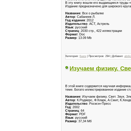
В эту книгу вошли его выдающиеся труды «
Издание предназначено для широкого круга
Название
: Все о рыбалке
Автор
: Сабанеев Л.
Год издания
: 2012
Издательство
: АСТ, Астрель
Язык
: русский
Страниц
: 2030 стр., 422 иллюстрации
Формат
: Doc
Размер
: 13.09 Mb
Категория:
Книги
| Просмотров: 294 | Добавил:
abrik
Изучаем физику. Све
В этой книге содержится научная информац
теме. Богато иллюстрированное издание ст
Название
: Изучаем физику. Свет. Звук. Э
Автор
: К.Роджерс, Ф.Кларк, А.Смит, К.Хенд
Издательство
: Росмэн-Пресс
Год
: 2002
Страниц
: 64
Формат
: PDF
Язык
: русский
Размер
: 37,34 Мб