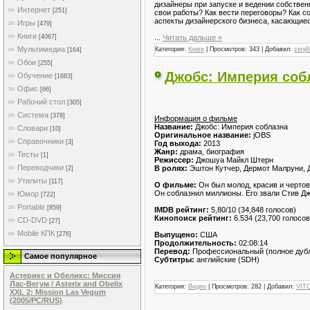
дизайнеры при запуске и ведении собствен
Интернет
[251]
свои работы? Как вести переговоры? Как с
аспекты дизайнерского бизнеса, касающиес
Игры
[479]
Книги
...
Читать дальше »
[4067]
Мультимедиа
Категория:
Книги
| Просмотров: 343 | Добавил:
zenj6
[164]
Обои
[255]
Джобс: Империя собл
Обучение
[1683]
Офис
[66]
Рабочий стол
[305]
Система
[378]
Информация о фильме
Название:
Джобс: Империя соблазна
Словари
[10]
Оригинальное название:
jOBS
Справочники
[3]
Год выхода:
2013
Жанр:
драма, биография
Тесты
[1]
Режиссер:
Джошуа Майкл Штерн
Переводчики
В ролях:
Эштон Кутчер, Дермот Малруни, Д
[2]
Утилиты
[117]
О фильме:
Он был молод, красив и чертов
Он соблазнил миллионы. Его звали Стив Дж
Юмор
[722]
Portable
[859]
IMDB рейтинг:
5,80/10 (34,848 голосов)
Кинопоиск рейтинг:
6.534 (23,700 голосов
CD-DVD
[27]
Mobile КПК
Выпущено:
США
[276]
Продолжительность:
02:08:14
Перевод:
Профессиональный (полное дуб
Самое популярное
Субтитры:
английские (SDH)
Астерикс и Обеликс: Миссия
Лас-Вегум / Asterix and Obelix
Категория:
Видео
| Просмотров: 282 | Добавил:
VIT
XXL 2: Mission Las Vegum
(2005/PC/RUS)