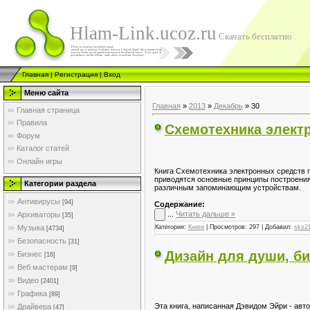
Hlam-Link.ucoz.ru
Скачать бесплатно
Главная
|
Регистрация
|
Вход
Меню сайта
Главная
»
2013
»
Декабрь
»
30
Главная страница
Правила
Схемотехника электр
Форум
Каталог статей
Онлайн игры
Книга Схемотехника электронных средств п
приводятся основные принципы построения
Категории раздела
различным запоминающим устройствам.
Антивирусы
[94]
Содержание:
...
Читать дальше »
Архиваторы
[35]
Категория:
Книги
| Просмотров: 297 | Добавил:
sks2
Музыка
[4734]
Безопасность
[31]
Дизайн для души, би
Бизнес
[16]
Веб мастерам
[9]
Видео
[2401]
Графика
[89]
Эта книга, написанная Дэвидом Эйри - авт
Драйвера
[47]