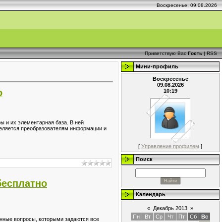
Воскресенье, 09.08.2026
Приветствую Вас
Гость
|
RSS
Мини-профиль
Воскресенье
09.08.2026
о
10:19
ы и их элементарная база. В ней
деляется преобразователям информации и
[
Управление профилем
]
Поиск
бесплатно
Календарь
«
Декабрь 2013
»
Пн
Вт
Ср
Чт
Пт
Сб
Вс
енные вопросы, которыми задаются все