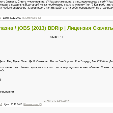
ного бизнеса. С чего нужно начинать? Как рекламировать и позиционировать себя? Как
оставить правильный договор? Когда необходимо сказать клиенту "нет"? Как работать
я любого специалиста, решившего начать работать на себя, освещаются на страницах
8
| Дата:
30.12.2013
|
Комментарии (0)
азна / jOBS (2013) BDRip | Лицензия Скачат
$IMAGE1$
жош Гад, Лукас Хаас, Дж.К. Симмонс, Лесли Энн Уоррен, Рон Элдард, Ана О’Райли, Дж
ски талантлив. Начав с нуля, он смог построить мировую империю соблазна. О нем 
обс.
)
лирование)
...
Читать дальше »
OS
| Дата:
30.12.2013
|
Комментарии (0)