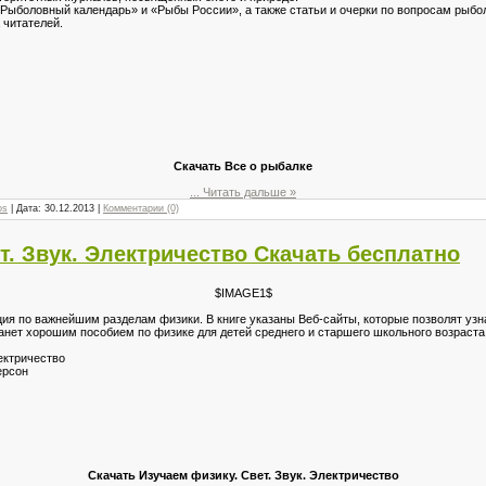
Рыболовный календарь» и «Рыбы России», а также статьи и очерки по вопросам рыбо
 читателей.
Скачать Все о рыбалке
...
Читать дальше »
os
| Дата:
30.12.2013
|
Комментарии (0)
т. Звук. Электричество Скачать бесплатно
$IMAGE1$
ия по важнейшим разделам физики. В книге указаны Веб-сайты, которые позволят узна
анет хорошим пособием по физике для детей среднего и старшего школьного возраста
лектричество
ерсон
Скачать Изучаем физику. Свет. Звук. Электричество