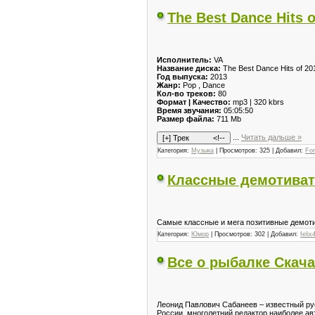
The Best Dance Hits o
Исполнитель:
VA
Название диска:
The Best Dance Hits of 201
Год выпуска:
2013
Жанр:
Pop , Dance
Кол-во треков:
80
Формат | Качество:
mp3 | 320 kbrs
Время звучания:
05:05:50
Размер файла:
711 Mb
...
Читать дальше »
Категория:
Музыка
| Просмотров: 325 | Добавил:
Fo
Классные демотиват
Самые классные и мега позитивные демоти
Категория:
Юмор
| Просмотров: 302 | Добавил:
felix
Все о рыбалке Скача
Леонид Павлович Сабанеев – известный рус
России, многолетний редактор наиболее ав