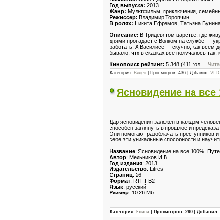
Год выпуска:
2013
Жанр:
Мультфильм, приключения, семейны
Режиссер:
Владимир Торопчин
В ролях:
Никита Ефремов, Татьяна Бунина
Описание:
В Тридевятом царстве, где живу
днями пропадает с Волком на службе — укр
работать. А Василисе — скучно, как всем д
бывало, что в сказках все получалось так,
Кинопоиск рейтинг:
5.348 (411 гол
...
Чита
Категория:
Видео
| Просмотров: 436 | Добавил:
VIT
Ясновидение на все
Дар ясновидения заложен в каждом человек
способен заглянуть в прошлое и предсказа
Они помогают разоблачать преступников и
себе эти уникальные способности и научит
Название
: Ясновидение на все 100%. Пут
Автор
: Мельников И.В.
Год издания
: 2013
Издательство
: Litres
Страниц
: 26
Формат
: RTF,FB2
Язык
: русский
Размер
: 10.26 Mb
Категория:
Книги
| Просмотров: 290 | Добавил: