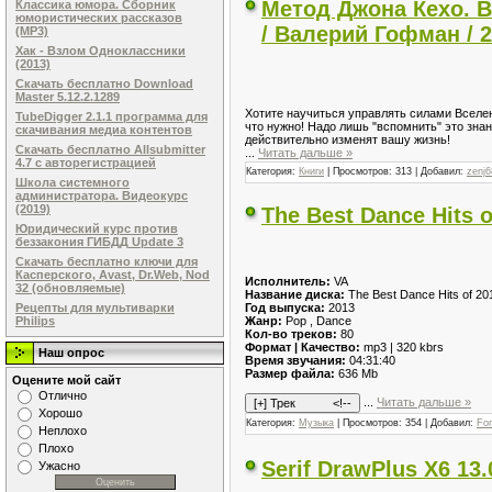
Метод Джона Кехо. В
Классика юмора. Сборник
юмористических рассказов
/ Валерий Гофман / 
(MP3)
Хак - Взлом Одноклассники
(2013)
Скачать бесплатно Download
Master 5.12.2.1289
Хотите научиться управлять силами Вселенн
TubeDigger 2.1.1 программа для
что нужно! Надо лишь "вспомнить" это знан
скачивания медиа контентов
действительно изменят вашу жизнь!
Скачать бесплатно Allsubmitter
...
Читать дальше »
4.7 с авторегистрацией
Категория:
Книги
| Просмотров: 313 | Добавил:
zenj6
Школа системного
администратора. Видеокурс
(2019)
The Best Dance Hits o
Юридический курс против
беззакония ГИБДД Update 3
Скачать бесплатно ключи для
Касперского, Avast, Dr.Web, Nod
Исполнитель:
VA
32 (обновляемые)
Название диска:
The Best Dance Hits of 201
Год выпуска:
2013
Рецепты для мультиварки
Жанр:
Pop , Dance
Philips
Кол-во треков:
80
Формат | Качество:
mp3 | 320 kbrs
Наш опрос
Время звучания:
04:31:40
Размер файла:
636 Mb
Оцените мой сайт
Отлично
...
Читать дальше »
Хорошо
Категория:
Музыка
| Просмотров: 354 | Добавил:
Fo
Неплохо
Плохо
Serif DrawPlus X6 13
Ужасно