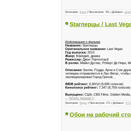
Категория:
Книги
| Просмотров: 351 | Добавил:
abrik
Starперцы / Last Veg
Информация о фильме
Название:
Starперцы
Оригинальное название:
Last Vegas
Год выпуска:
2013
Жанр:
Комедия, драма
Режиссер:
Джон Тёртелтауб
В ролях:
Майкл Дуглас, Роберт Де Ниро, М
Описание:
Билли, Пэдди, Арчи и Сэм друж
четверка отправляется в Лас-Вегас, чтобы 
эволюционировал Город Грехов…
IMDB рейтинг:
6,90/10 (8,695 голосов)
Кинопоиск рейтинг:
7.347 (8,759 голосов)
Выпущено:
США, CBS Films, Gidden Media,
...
Читать дальше »
Категория:
Видео
| Просмотров: 271 | Добавил:
VIT
Обои на рабочий сто