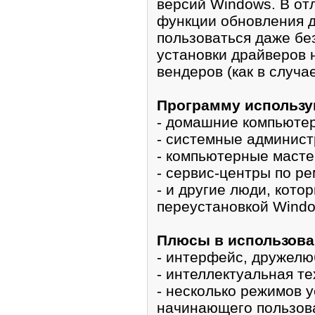
версий Windows. В от
функции обновления д
пользоваться даже бе
установки драйверов 
вендеров (как в случа
Программу использу
- домашние компьюте
- системные админис
- компьютерные маст
- сервис-центры по р
- и другие люди, кото
переустановкой Wind
Плюсы в использова
- интерфейс, дружелю
- интеллектуальная т
- несколько режимов 
начинающего пользо