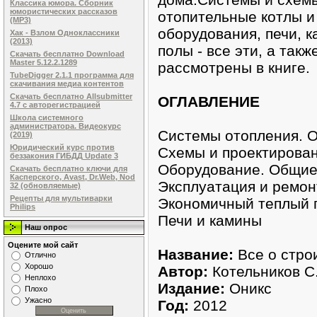
Классика юмора. Сборник
юмористических рассказов
отопительные котлы и
(MP3)
оборудования, печи, 
Хак - Взлом Одноклассники
(2013)
полы - все эти, а так
Скачать бесплатно Download
Master 5.12.2.1289
рассмотрены в книге.
TubeDigger 2.1.1 программа для
скачивания медиа контентов
Скачать бесплатно Allsubmitter
ОГЛАВЛЕНИЕ
4.7 с авторегистрацией
Школа системного
администратора. Видеокурс
Системы отопления. 
(2019)
Юридический курс против
Схемы и проектирован
беззакония ГИБДД Update 3
Оборудование. Общие
Скачать бесплатно ключи для
Касперского, Avast, Dr.Web, Nod
Эксплуатация и ремон
32 (обновляемые)
Рецепты для мультиварки
Экономичный теплый 
Philips
Печи и камины
Наш опрос
Оцените мой сайт
Название:
Все о стро
Отлично
Хорошо
Автор:
Котельников С
Неплохо
Издание:
Оникс
Плохо
Ужасно
Год:
2012