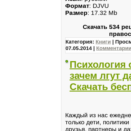
Формат
: DJVU
Размер
: 17.32 Mb
Скачать 534 ре
право
Категория:
Книги
| Просм
07.05.2014
|
Комментарии 
Психология о
зачем лгут 
Скачать бес
Каждый из нас ежеднев
только дети, политик
друзья, партнеры и да