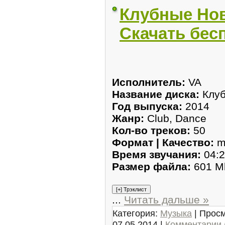
Клубные Нови
Скачать бес
Исполнитель:
VA
Название диска:
Клуб
Год выпуска:
2014
Жанр:
Club, Dance
Кол-во треков:
50
Формат | Качество:
m
Время звучания:
04:2
Размер файла:
601 M
...
Читать дальше »
Категория:
Музыка
| Просм
07.05.2014
|
Комментарии 