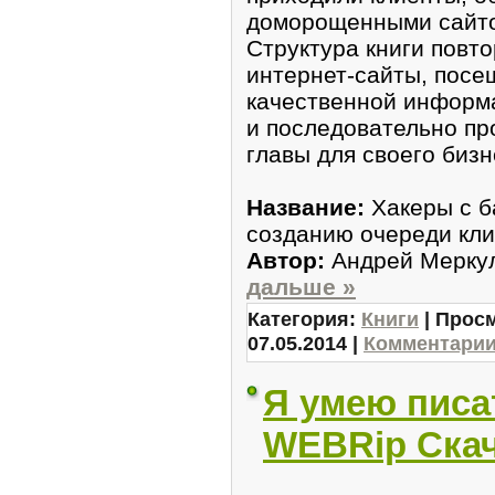
доморощенными сайто
Структура книги повт
интернет-сайты, пос
качественной информа
и последовательно п
главы для своего бизн
Название:
Хакеры с б
созданию очереди кли
Автор:
Андрей Мерку
дальше »
Категория:
Книги
| Просм
07.05.2014
|
Комментарии 
Я умею писат
WEBRip Скач