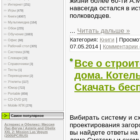
жизни более 60-ти A.
Интернет
[251]
навсегда остался в ис
Игры
[479]
полководцев.
Книги
[4067]
Мультимедиа
[164]
Обои
...
Читать дальше »
[255]
Обучение
[1683]
Категория:
Книги
| Просмот
Офис
[66]
07.05.2014
|
Комментарии 
Рабочий стол
[305]
Система
[378]
Словари
[10]
Все о строи
Справочники
[3]
Тесты
[1]
дома. Котель
Переводчики
[2]
Утилиты
[117]
Скачать бес
Юмор
[722]
Portable
[859]
CD-DVD
[27]
Mobile КПК
[276]
Вибирать систему и с
Самое популярное
проектирования загор
Астерикс и Обеликс: Миссия
Лас-Вегум / Asterix and Obelix
вы найдете ответы на
XXL 2: Mission Las Vegum
(2005/PC/RUS)
дома.Системы и схемы