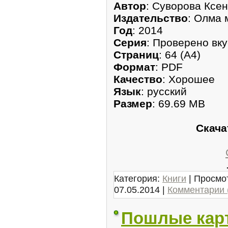
Автор
: Суворова Ксен
Издательство
: Олма 
Год
: 2014
Серия
: Проверено вк
Страниц
: 64 (А4)
Формат
: PDF
Качество
: Хорошее
Язык
: русский
Размер
: 69.69 MB
Скача
Категория:
Книги
| Просмот
07.05.2014
|
Комментарии 
Пошлые карт