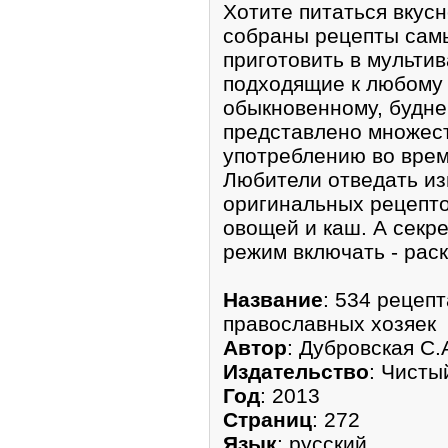
Хотите питаться вкус
собраны рецепты сам
приготовить в мульти
подходящие к любому 
обыкновенному, буднем
представлено множест
употреблению во врем
Любители отведать и
оригинальных рецепто
овощей и каш. А секрет
режим включать - раск
Название
: 534 рецеп
православных хозяек
Автор
: Дубровская С.
Издательство
: Чисты
Год
: 2013
Страниц
: 272
Язык
: русский