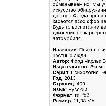
обманываем их. Мы уч
искусство обнаружен
доктора Форда пролив
касается всех сфер н
Будь то воспитание д
движение по карьерно
автомобиля.
Название
: Психологи
честные люди
Автор
: Форд Чарльз В
Издательство
: Эксмо
Серия
: Психология. 
Год
: 2013
Страниц
: 400
Язык
: Русский
Формат
: rtf, fb2
Размер
: 11,38 Mb