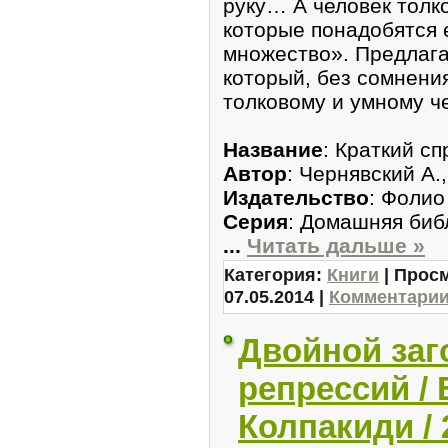
руку… А человек тол
которые понадобятся е
множество». Предлага
который, без сомнени
толковому и умному че
Название
: Краткий с
Автор
: Чернявский А.
Издательство
: Фолио
Серия
: Домашняя биб
...
Читать дальше »
Категория:
Книги
| Просм
07.05.2014
|
Комментарии 
Двoйнoй заг
peпрeccий / 
Колпакиди / 