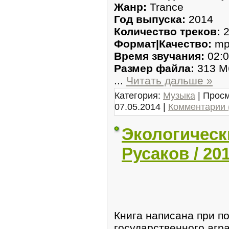
Жанр:
Trance
Год выпуска:
2014
Количество треков:
2
Формат|Качество:
mp
Время звучания:
02:0
Размер файла:
313 М
...
Читать дальше »
Категория:
Музыка
| Просм
07.05.2014
|
Комментарии 
Экологически
Русаков / 20
Книга написана при п
государственного агр