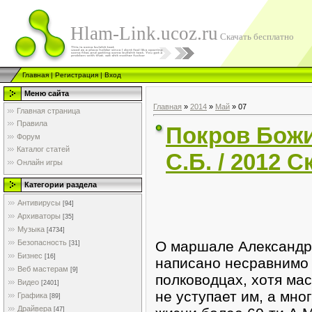
Hlam-Link.ucoz.ru
Скачать бесплатно
Главная
|
Регистрация
|
Вход
Меню сайта
Главная
»
2014
»
Май
»
07
Главная страница
Правила
Покров Божи
Форум
Каталог статей
С.Б. / 2012 
Онлайн игры
Категории раздела
Антивирусы
[94]
Архиваторы
[35]
Музыка
[4734]
О маршале Александр
Безопасность
[31]
Бизнес
[16]
написано несравнимо 
Веб мастерам
[9]
полководцах, хотя ма
Видео
[2401]
не уступает им, а мно
Графика
[89]
Драйвера
[47]