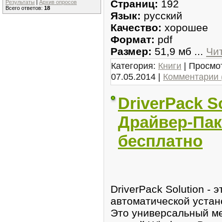
Страниц:
192
Результаты
|
Архив опросов
Всего ответов:
18
Язык:
русский
Качество:
хорошее
Формат:
pdf
Размер:
51,9 мб
...
Чи
Категория:
Книги
| Просмот
07.05.2014
|
Комментарии 
DriverPack So
Драйвер-Паки
бесплатно
DriverPack Solution -
автоматической устан
Это универсальный ме