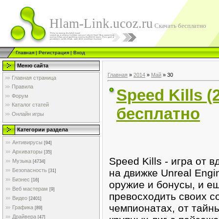
Hlam-Link.ucoz.ru
Скачать бесплатно
Главная
|
Регистрация
|
Вход
Меню сайта
Главная
»
2014
»
Май
»
30
Главная страница
Правила
Speed Kills 
Форум
Каталог статей
бесплатно
Онлайн игры
Категории раздела
Антивирусы
[94]
Архиваторы
[35]
Speed Kills - игра от
Музыка
[4734]
на движке Unreal Engi
Безопасность
[31]
Бизнес
[16]
оружие и бонусы, и е
Веб мастерам
[9]
превосходить своих с
Видео
[2401]
чемпионатах, от тайны
Графика
[89]
Драйвера
[47]