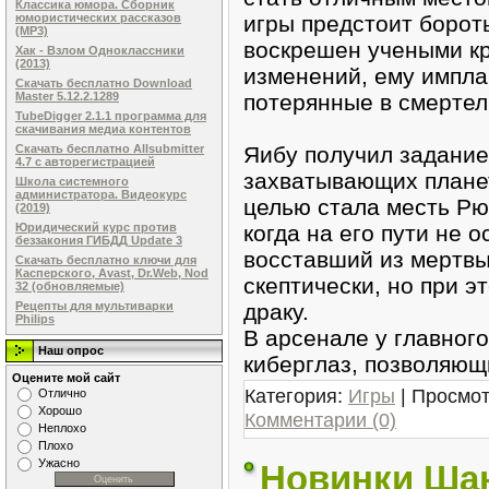
Классика юмора. Сборник
игры предстоит бороть
юмористических рассказов
(MP3)
воскрешен учеными кр
Хак - Взлом Одноклассники
(2013)
изменений, ему импла
Скачать бесплатно Download
потерянные в смертел
Master 5.12.2.1289
TubeDigger 2.1.1 программа для
скачивания медиа контентов
Яибу получил задание
Скачать бесплатно Allsubmitter
4.7 с авторегистрацией
захватывающих планет
Школа системного
администратора. Видеокурс
целью стала месть Рю 
(2019)
когда на его пути не 
Юридический курс против
беззакония ГИБДД Update 3
восставший из мертвы
Скачать бесплатно ключи для
Касперского, Avast, Dr.Web, Nod
скептически, но при э
32 (обновляемые)
драку.
Рецепты для мультиварки
Philips
В арсенале у главного
Наш опрос
киберглаз, позволяющ
Оцените мой сайт
Категория:
Игры
| Просмот
Отлично
Хорошо
Комментарии (0)
Неплохо
Плохо
Ужасно
Новинки Шан