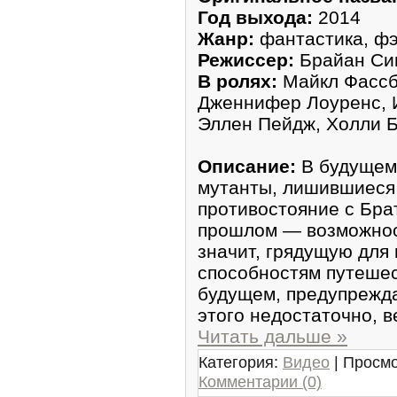
Год выхода:
2014
Жанр:
фантастика, фэ
Режиссер:
Брайан Си
В ролях:
Майкл Фассб
Дженнифер Лоуренс, И
Эллен Пейдж, Холли 
Описание:
В будущем 
мутанты, лишившиеся
противостояние с Брат
прошлом — возможност
значит, грядущую для
способностям путешес
будущем, предупрежда
этого недостаточно, в
Читать дальше »
Категория:
Видео
| Просмо
Комментарии (0)