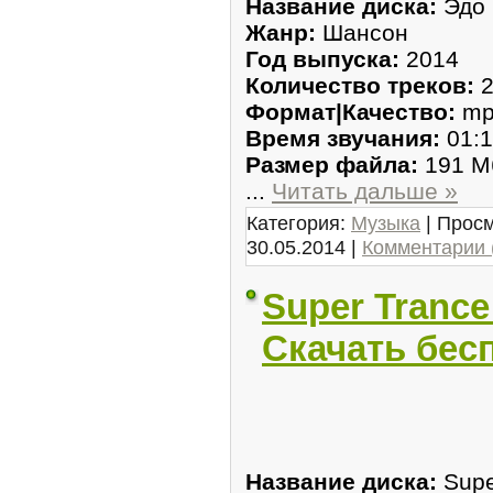
Название диска:
Эдо 
Жанр:
Шансон
Год выпуска:
2014
Количество треков:
2
Формат|Качество:
mp
Время звучания:
01:1
Размер файла:
191 М
...
Читать дальше »
Категория:
Музыка
| Просм
30.05.2014
|
Комментарии 
Super Trance 
Скачать бес
Название диска:
Supe