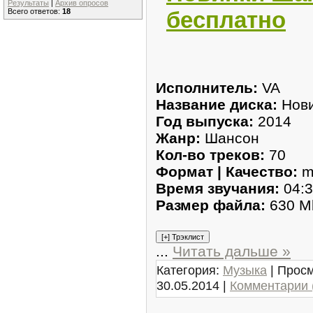
Результаты
|
Архив опросов
бесплатно
Всего ответов:
18
Исполнитель:
VA
Название диска:
Нов
Год выпуска:
2014
Жанр:
Шансон
Кол-во треков:
70
Формат | Качество:
m
Время звучания:
04:3
Размер файла:
630 M
...
Читать дальше »
Категория:
Музыка
| Просм
30.05.2014
|
Комментарии 