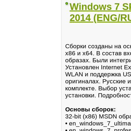
Windows 7 SP
2014 (ENG/R
Сборки созданы на о
x86 и x64. В состав в
образах. Были интегр
Установлен Internet E
WLAN и поддержка USB
оригиналах. Pусские 
комплекте. Выбор уст
установки. Подробнос
Основы сборок:
32-bit (x86) MSDN обр
• en_windows_7_ultim
• en_windows_7_profe