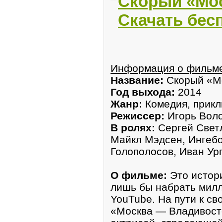
Скорый «Мос
Скачать бес
Информация о фильм
Название:
Скорый «М
Год выхода:
2014
Жанр:
Комедия, прик
Режиссер:
Игорь Вол
В ролях:
Сергей Светл
Майкл Мэдсен, Ингебо
Голополосов, Иван Ур
О фильме:
Это истори
лишь бы набрать милл
YouTube. На пути к св
«Москва — Владивосто