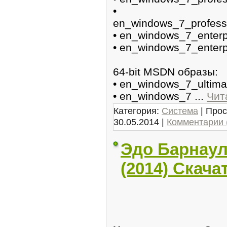
•
en_windows_7_profess
• en_windows_7_enter
• en_windows_7_enter
64-bit MSDN образы:
• en_windows_7_ultim
• en_windows_7
...
Чит
Категория:
Система
| Прос
30.05.2014
|
Комментарии 
Эдо Барнаул
(2014) Скача