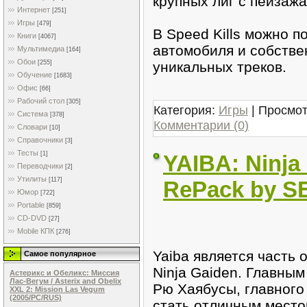
крупных лиг с пейзаж
Интернет
[251]
Игры
[479]
В Speed Kills можно 
Книги
[4067]
автомобиля и собстве
Мультимедиа
[164]
Обои
уникальных треков.
[255]
Обучение
[1683]
Офис
[66]
Рабочий стол
[305]
Категория:
Игры
| Просмот
Система
[378]
Комментарии (0)
Словари
[10]
Справочники
[3]
Тесты
[1]
YAIBA: Ninja
Переводчики
[2]
Утилиты
[117]
RePack by S
Юмор
[722]
Portable
[859]
CD-DVD
[27]
Mobile КПК
[276]
Yaiba является часть
Самое популярное
Ninja Gaiden. Главным
Астерикс и Обеликс: Миссия
Лас-Вегум / Asterix and Obelix
Рю Хаябусы, главного
XXL 2: Mission Las Vegum
(2005/PC/RUS)
стать отличным место