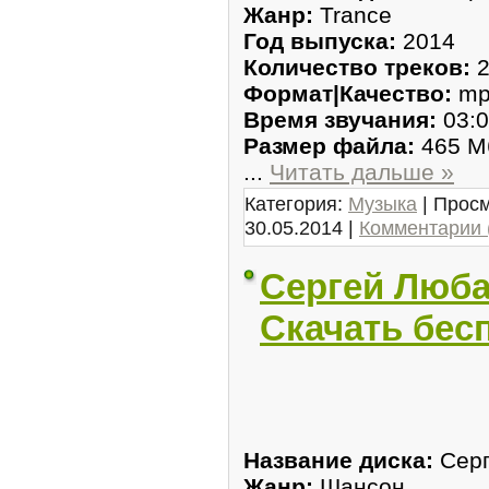
Жанр:
Trance
Год выпуска:
2014
Количество треков:
2
Формат|Качество:
mp
Время звучания:
03:0
Размер файла:
465 М
...
Читать дальше »
Категория:
Музыка
| Просм
30.05.2014
|
Комментарии 
Сергей Любав
Скачать бес
Название диска:
Серг
Жанр:
Шансон