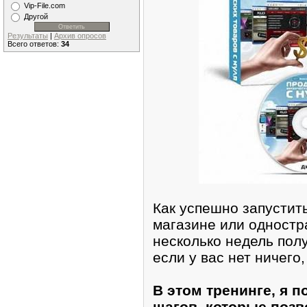
Vip-File.com
Другой
Результаты
|
Архив опросов
Всего ответов:
34
Как успешно запустит
магазине или одностр
несколько недель пол
если у вас нет ничего
В этом тренинге, я 
шагов, которые позв