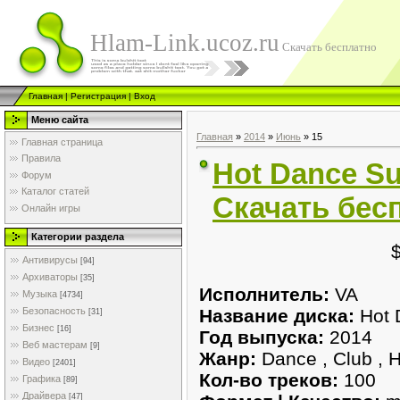
Hlam-Link.ucoz.ru
Скачать бесплатно
Главная
|
Регистрация
|
Вход
Меню сайта
Главная
»
2014
»
Июнь
»
15
Главная страница
Правила
Hot Dance Su
Форум
Каталог статей
Скачать бес
Онлайн игры
Категории раздела
Антивирусы
[94]
Архиваторы
[35]
Исполнитель:
VA
Музыка
[4734]
Название диска:
Hot 
Безопасность
[31]
Бизнес
[16]
Год выпуска:
2014
Веб мастерам
[9]
Жанр:
Dance , Club , 
Видео
[2401]
Кол-во треков:
100
Графика
[89]
Драйвера
[47]