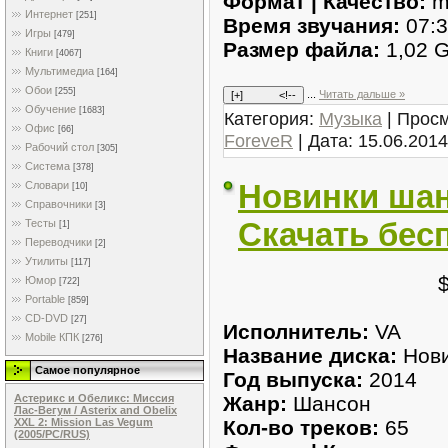
Формат | Качество:
m
Интернет
[251]
Время звучания:
07:3
Игры
[479]
Размер файла:
1,02 
Книги
[4067]
Мультимедиа
[164]
Обои
[255]
...
Читать дальше »
Обучение
[1683]
Категория:
Музыка
| Просм
Офис
[66]
ForeveR
| Дата:
15.06.2014
Рабочий стол
[305]
Система
[378]
Новинки шанс
Словари
[10]
Справочники
[3]
Скачать бес
Тесты
[1]
Переводчики
[2]
Утилиты
[117]
Юмор
[722]
Portable
[859]
CD-DVD
[27]
Исполнитель:
VA
Mobile КПК
[276]
Название диска:
Нови
Самое популярное
Год выпуска:
2014
Жанр:
Шансон
Астерикс и Обеликс: Миссия
Лас-Вегум / Asterix and Obelix
Кол-во треков:
65
XXL 2: Mission Las Vegum
(2005/PC/RUS)