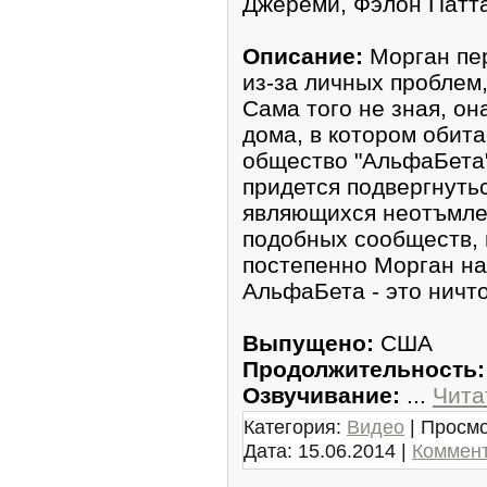
Джереми, Фэлон Патта
Описание:
Морган пер
из-за личных проблем
Сама того не зная, о
дома, в котором обит
общество "АльфаБета"
придется подвергнуть
являющихся неотъмле
подобных сообществ, 
постепенно Морган на
АльфаБета - это ничто 
Выпущено:
США
Продолжительность:
Озвучивание:
...
Чита
Категория:
Видео
| Просмо
Дата:
15.06.2014
|
Коммент