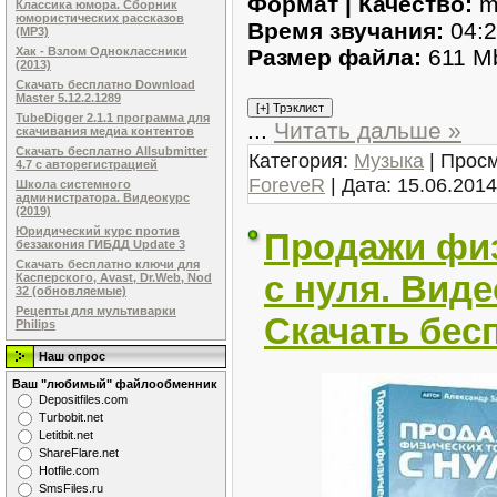
Формат | Качество:
m
Классика юмора. Сборник
юмористических рассказов
Время звучания:
04:2
(MP3)
Размер файла:
611 M
Хак - Взлом Одноклассники
(2013)
Скачать бесплатно Download
Master 5.12.2.1289
TubeDigger 2.1.1 программа для
...
Читать дальше »
скачивания медиа контентов
Скачать бесплатно Allsubmitter
Категория:
Музыка
| Просм
4.7 с авторегистрацией
ForeveR
| Дата:
15.06.2014
Школа системного
администратора. Видеокурс
(2019)
Юридический курс против
Продажи физ
беззакония ГИБДД Update 3
Скачать бесплатно ключи для
с нуля. Виде
Касперского, Avast, Dr.Web, Nod
32 (обновляемые)
Рецепты для мультиварки
Скачать бес
Philips
Наш опрос
Ваш "любимый" файлообменник
Dеpоsitfilеs.com
Turbobit.net
Letitbit.net
ShareFlare.net
Hotfile.com
SmsFiles.ru