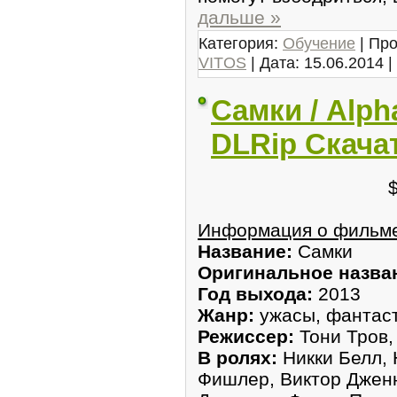
дальше »
Категория:
Обучение
| Про
VITOS
| Дата:
15.06.2014
|
Самки / Alph
DLRip Скача
Информация о фильм
Название:
Самки
Оригинальное назва
Год выхода:
2013
Жанр:
ужасы, фантаст
Режиссер:
Тони Тров,
В ролях:
Никки Белл, 
Фишлер, Виктор Дженн