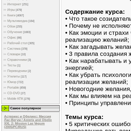
Интернет
[251]
Игры
Содержание курса:
[479]
Книги
[4067]
• Что такое созидател
Мультимедиа
[164]
• Почему не исполняю
Обои
[255]
• Как эмоции и страхи
Обучение
[1683]
Офис
реализацию желаний;
[66]
Рабочий стол
[305]
• Как загадывать жела
Система
[378]
• 3 правила создания 
Словари
[10]
• Как нарабатывать и
Справочники
[3]
Тесты
[1]
энергией;
Переводчики
[2]
• Как убрать психолог
Утилиты
[117]
реализации желаний;
Юмор
[722]
• Новогодние желания,
Portable
[859]
CD-DVD
[27]
• Как мы влияем на ре
Mobile КПК
[276]
• Принципы управлени
Самое популярное
Темы курса:
Астерикс и Обеликс: Миссия
Лас-Вегум / Asterix and Obelix
• 5 критических ошиб
XXL 2: Mission Las Vegum
(2005/PC/RUS)
Мирозданию дать вам 