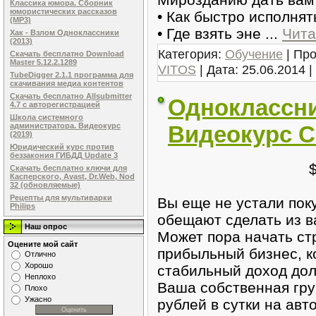
Классика юмора. Сборник
юмористических рассказов
• Как быстро исполнят
(MP3)
• Где взять эне
...
Чита
Хак - Взлом Одноклассники
(2013)
Категория:
Обучение
| Про
Скачать бесплатно Download
Master 5.12.2.1289
VITOS
| Дата:
25.06.2014
|
TubeDigger 2.1.1 программа для
скачивания медиа контентов
Скачать бесплатно Allsubmitter
Одноклассник
4.7 с авторегистрацией
Школа системного
Видеокурс С
администратора. Видеокурс
(2019)
Юридический курс против
беззакония ГИБДД Update 3
Скачать бесплатно ключи для
Касперского, Avast, Dr.Web, Nod
32 (обновляемые)
Рецепты для мультиварки
Вы еще не устали пок
Philips
обещают сделать из в
Наш опрос
Может пора начать ст
Оцените мой сайт
прибыльный бизнес, к
Отлично
Хорошо
стабильный доход долг
Неплохо
Ваша собственная гру
Плохо
Ужасно
рублей в сутки на авт