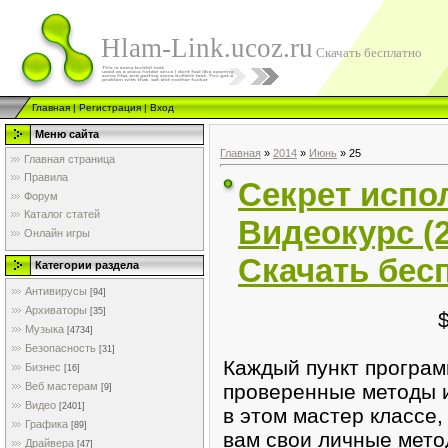
Hlam-Link.ucoz.ru
Скачать бесплатно
Главная
|
Регистрация
|
Вход
Меню сайта
Главная
»
2014
»
Июнь
»
25
Главная страница
Правила
Секрет испо
Форум
Каталог статей
Видеокурс (
Онлайн игры
Скачать бес
Категории раздела
Антивирусы
[94]
Архиваторы
[35]
Музыка
[4734]
Безопасность
[31]
Каждый пункт програм
Бизнес
[16]
проверенные методы и
Веб мастерам
[9]
Видео
[2401]
в этом мастер классе
Графика
[89]
вам свои личные мето
Драйвера
[47]