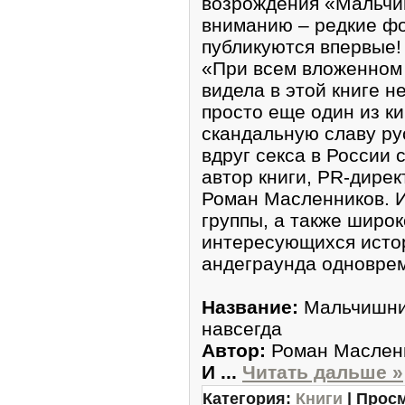
возрождения «Мальчи
вниманию – редкие фо
публикуются впервые!
«При всем вложенном 
видела в этой книге 
просто еще один из ки
скандальную славу ру
вдруг секса в России 
автор книги, PR-дире
Роман Масленников. 
группы, а также широк
интересующихся исто
андеграунда одновре
Название:
Мальчишни
навсегда
Автор:
Роман Маслен
И
...
Читать дальше »
Категория:
Книги
| Просм