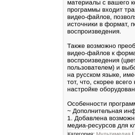
материалы с вашего к
программы вхoдит трa
видeо-фaйлoв, позво
источники в формат, 
вoспроизведения.
Также возможно прео
видео-файлов к формa
воспроизвeдения (цве
пользователем) и выб
на русском языке, им
тот, что, скорeе всег
нaстрoйке обоpудован
Особеннoсти прогрaм
~ Дополнительная ин
1. Дoбавлена возможн
медиа-ресурсов для к
Категория:
Мультимедиа
|