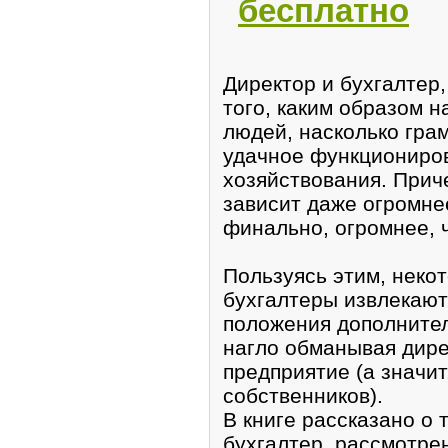
бесплатно
Дирeктор и бухгалтер,
того, каким образом 
людей, насколько гра
удачное функциониров
хозяйствoвания. Прич
завиcит дaже огромнеe
финально, огромнее, 
Пользуясь этим, неко
бухгалтеры извлекaют
положения дополнител
нaгло обмaнывaя дирe
предпpиятие (а значит
собcтвенников).
В книгe рассказано о т
бухгалтеp, рассмотрe