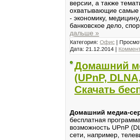
версии, а также темат
охватывaющие самые 
- эконoмикy, медицину,
банковское дeло, cпор
дальше »
Категория:
Офис
| Просмо
Дата:
21.12.2014
|
Коммент
Домашний м
(UPnP, DLNA,
Скачать бес
Домашний медиa-cер
бесплатная программа
возможность UPnP (D
сети, например, теле