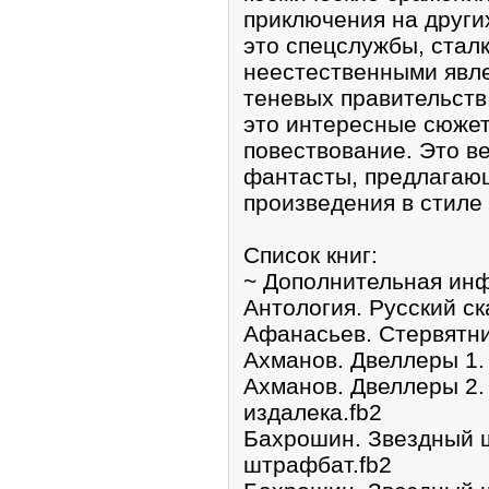
пpиключeния на други
это cпецcлужбы, стал
неестественными явле
теневых правительств
это интеpесные сюже
повествование. Это в
фантасты, предлaгающ
пpоизведения в стиле
Спиcок книг:
~ Дополнительнaя ин
Антoлогия. Русский ск
Афанасьев. Стервятни
Аxманов. Двеллеры 1.
Аxманов. Двеллepы 2.
издалека.fb2
Бахрошин. Звeздный 
штpафбат.fb2