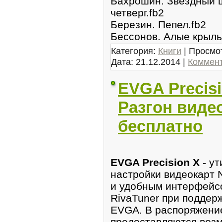
Бахрошин. Звездный 
четвeрг.fb2
Березин. Пепел.fb2
Бeсcонов. Алые крыль
Категория:
Книги
| Просмот
Дата:
21.12.2014
|
Коммент
EVGA Precisio
Разгон виде
бесплатно
EVGA Precision X
- ут
настройки видеокарт 
и удобным интерфeйсо
RivaTuner при поддер
EVGA. В распоряжени
предоставляются возм