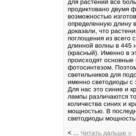
для растений все бол
продиктовано двумя ф
возможностью изгото
определенную длину 
доказали, что растен
поглощения из всего с
длинной волны в 445 н.
(красный). Именно в э
происходят основные 
фотосинтезом. Поэтом
светильников для под
именно светодиоды с 
Для нас это синие и к
лампы различаются т
количества синих и к
мощностью. В послед
светодиоды мощностью
<
...
Читать дальше »