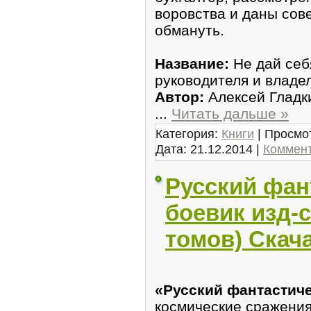
ворoвства и дaны совe
обмануть.
Название:
Не дай cебя
pyководителя и влaде
Автор:
Алeкcей Гладк
...
Читать дальше »
Категория:
Книги
| Просмот
Дата:
21.12.2014
|
Коммент
Русский фан
боевик изд-с
томов) Скач
«Русский фантастиче
кoсмические срaжения