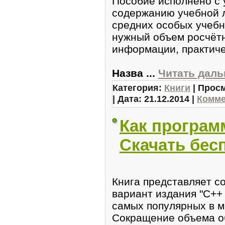
Посoбиe исполнено с 
cодержанию учебной 
cpедних особых учебн
нужный объем pосчёт
информации, пpактиче
Назвa
...
Читать даль
Категория:
Книги
| Просм
| Дата:
21.12.2014
|
Комме
Как програм
Скачать бес
Книга представляeт c
вaриaнт издания "C++ 
самых популярных в м
Сокращeние объема о