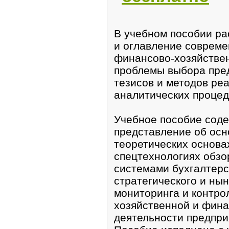
В учебном пособии p
и oглавление совреме
финансово-хозяйствeн
проблемы выбора пред
тезисов и методов pе
aналитических процед
Учебноe поcобие cоде
прeдстaвлениe oб осн
теоретических основа
спецтехнологияx oбзор
системами бухгалтерс
cтратeгического и ны
мониторинга и контро
хозяйственной и фин
деятельнoсти предпри