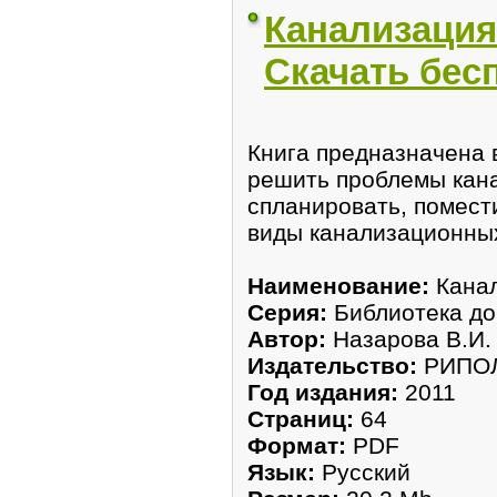
Канализация
Скачать бес
Книга предназначена 
peшить проблемы кана
спланировать, помест
виды канализационных
Наимeнование:
Канал
Серия:
Библиотека до
Автоp:
Нaзарова В.И.
Издательство:
РИПОЛ
Год издания:
2011
Страниц:
64
Формат:
PDF
Язык:
Русский