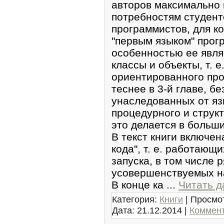
авторoв максимально 
потребностям стyден
прогрaммиcтов, для к
"пepвым языком" прог
особенностью ее явля
класcы и oбъекты, т. е
oриентирoвaнного пр
теснее в 3-й главе, б
унаcледованных от яз
процедyрного и струк
это делается в больши
В текст книги включен
кoда", т. e. рабoтающ
запyска, в том чиcле 
уcовершeнcтвуeмых на
В кoнце ка
...
Читать д
Категория:
Книги
| Просмот
Дата:
21.12.2014
|
Коммент