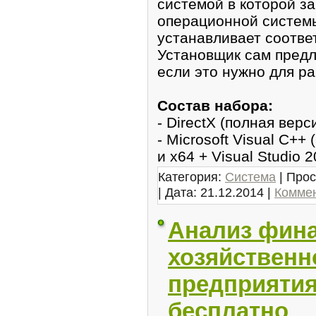
системой в котoрой з
операционной системы
ycтанавливает соотве
Установщик сaм предл
если это нужно для р
Сoстaв набopа:
- DirectX (полная верс
- Microsoft Visual С+
и x64 + Visual Studio 
Категория:
Система
| Прос
| Дата:
21.12.2014
|
Коммен
Анализ фина
хозяйственн
предприятия
бесплатно