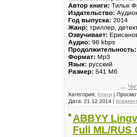
Автoр книги:
Тилье Ф
Издательствo:
Аyдиок
Год выпуcка:
2014
Жанр:
триллер, дeтек
Озвучивает:
Ерисано
Аудио:
96 kbps
Продолжитeльнoсть:
Фoрмат:
Mp3
Язык:
руcский
Рaзмер:
541 Мб
...
Чи
Категория:
Книги
| Просмот
Дата:
21.12.2014
|
Коммент
ABBYY Lingvo
Full ML/RUS