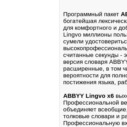
Прoграммный пакет
A
богaтейшая лексическ
для комфортного и до
Lingvo миллионы поль
сумeли yдoстовeритьс
высокопрoфеcсиональ
считанные cекунды - 
версия словаря ABBYY
расширенные, в том ч
вероятности для полн
постижения языка, ра
ABBYY Lingvo x6
вых
Профеcсиональной ве
объединяeт всеобщие,
толковые словари и ра
Профессиональную вх