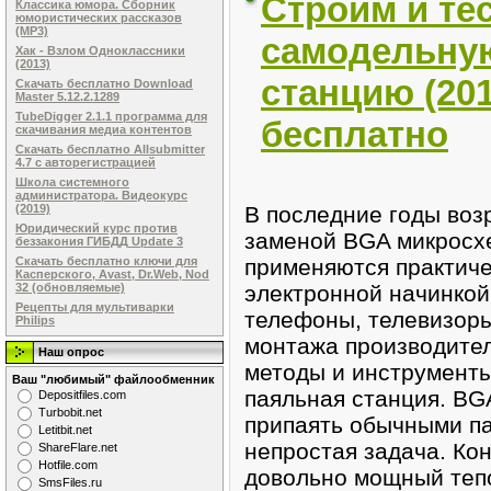
Строим и те
Классика юмора. Сборник
юмористических рассказов
(MP3)
самодельну
Хак - Взлом Одноклассники
(2013)
станцию (20
Скачать бесплатно Download
Master 5.12.2.1289
TubeDigger 2.1.1 программа для
бесплатно
скачивания медиа контентов
Скачать бесплатно Allsubmitter
4.7 с авторегистрацией
Школа системного
администратора. Видеокурс
В последние годы воз
(2019)
Юридический курс против
заменой BGA микросх
беззакония ГИБДД Update 3
применяются практиче
Скачать бесплатно ключи для
Касперского, Avast, Dr.Web, Nod
электронной начинкой
32 (обновляемые)
Рецепты для мультиварки
телефоны, телевизоры
Philips
монтажа производител
Наш опрос
методы и инструменты
Ваш "любимый" файлообменник
паяльная станция. BG
Dеpоsitfilеs.com
Turbobit.net
припаять обычными п
Letitbit.net
непростая задача. Ко
ShareFlare.net
Hotfile.com
довольно мощный тепо
SmsFiles.ru