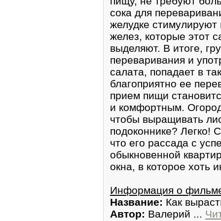
пищу, не требуют бол
сока для переваривани
желудке стимулируют 
желез, которые этот 
выделяют. В итоге, гр
переваривания и упот
салата, попадает в та
благоприятно ее пере
прием пищи становитс
и комфортным. Огород 
чтобы выращивать лис
подоконнике? Легко! 
что его рассада с усп
обыкновенной квартир
окна, в которое хоть 
Информация о фильм
Название:
Как выраст
Автор:
Валерий
...
Чи