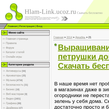
Hlam-Link.ucoz.ru
Скачать бесплатно
Главная
|
Регистрация
|
Вход
Меню сайта
Главная
»
2014
»
Декабрь
»
21
Главная страница
Правила
Выращивани
Форум
Каталог статей
петрушки до
Онлайн игры
Скачать бес
Категории раздела
Антивирусы
[94]
Архиваторы
[35]
Музыка
[4734]
В наше время нет про
Безопасность
[31]
в магазинах даже в зи
Бизнес
[16]
огородники не перес
Веб мастерам
[9]
Видео
[2401]
зелень у себя дома. С
Графика
[89]
достаточно просто и 
Драйвера
[47]