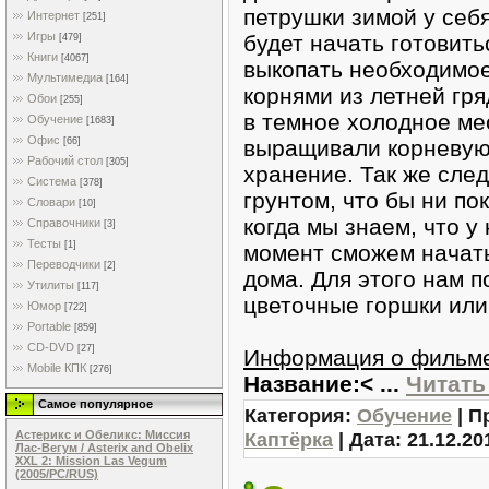
петрушки зимой у себ
Интернет
[251]
Игры
будет начать готовить
[479]
Книги
[4067]
выкопать необходимое
Мультимедиа
[164]
корнями из летней гря
Обои
[255]
в темное холодное ме
Обучение
[1683]
Офис
выращивали корневую 
[66]
Рабочий стол
[305]
хранение. Так же сле
Система
[378]
грунтом, что бы ни пок
Словари
[10]
когда мы знаем, что у
Справочники
[3]
Тесты
[1]
момент сможем начат
Переводчики
[2]
дома. Для этого нам 
Утилиты
[117]
цветочные горшки или 
Юмор
[722]
Portable
[859]
CD-DVD
[27]
Информация о фильм
Mobile КПК
[276]
Название:<
...
Читать
Самое популярное
Категория:
Обучение
| П
Каптёрка
| Дата:
21.12.20
Астерикс и Обеликс: Миссия
Лас-Вегум / Asterix and Obelix
XXL 2: Mission Las Vegum
(2005/PC/RUS)