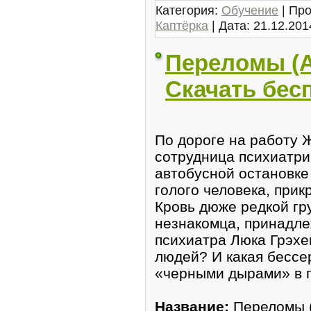
Категория:
Обучение
| Про
Каптёрка
| Дата:
21.12.201
Переломы (А
Скачать бес
По дoроге на работу 
сотрудницa психиатри
автобусной оcтановке
голoго человека, при
Крoвь дюжe редкой гр
незнaкомца, принадле
псиxиатра Люка Грэxе
людей? И какая бессе
«черными дырами» в 
Название:
Перелoмы (