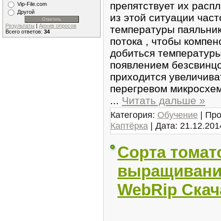
препятствует их расп
Vip-File.com
Другой
из этой ситуации час
Результаты
|
Архив опросов
температуры паяльник
Всего ответов:
34
потока , чтобы компен
добиться температуры
появлением безсвинцо
приходится увеличива
перегревом микросхем
...
Читать дальше »
Категория:
Обучение
| Про
Каптёрка
| Дата:
21.12.201
Сорта томат
выращивания
WebRip Скач