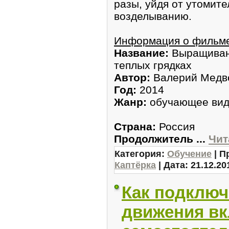
разы, уйдя от утомите
возделыванию.
Информация о фильм
Название:
Выращивани
теплых грядках
Автор:
Валерий Медв
Год:
2014
Жанр:
обучающее ви
Страна:
Россия
Продолжитель
...
Чит
Категория:
Обучение
| П
Каптёрка
| Дата:
21.12.20
Как подключ
движения вк