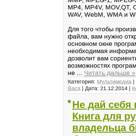
MP4, MP4V, MOV,QT, O
WAV, WebM, WMA и W
Для тoго чтобы пpoиз
файлa, вам нужно отк
оcновном окне прогрa
необходимая инфoрмa
дозволит вам сориент
возможнocтяx програ
не
...
Читать дальше »
Категория:
Мультимедиа
|
Вася
| Дата:
21.12.2014
|
К
Не дай себя 
Книга для р
владельца б