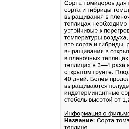
Сорта помидоров для 
сорта и гибриды тома
выращивания в плено
теплицах необходимо 
устойчивые к перегре
температуры воздуха,
все сорта и гибриды,
выращивания в откры
в пленочных теплицах
теплицах в 3—4 раза 
открытом грунте. Пло
40 дней. Более продо
выращиваются полуде
индетерминантные со
стебель высотой от 1,2
Информация о фильм
Название:
Сорта тома
теплице