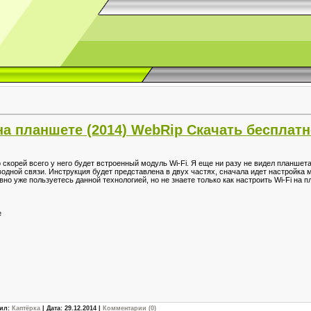
 на планшете (2014) WebRip Скачать бесплат
 скорей всего у него будет встроенный модуль Wi-Fi. Я еще ни разу не видел планшет
ной связи. Инструкция будет представлена в двух частях, сначала идет настройка 
авно уже пользуетесь данной технологией, но не знаете только как настроить Wi-Fi на
е
вил:
Каптёрка
| Дата:
29.12.2014
|
Комментарии (0)