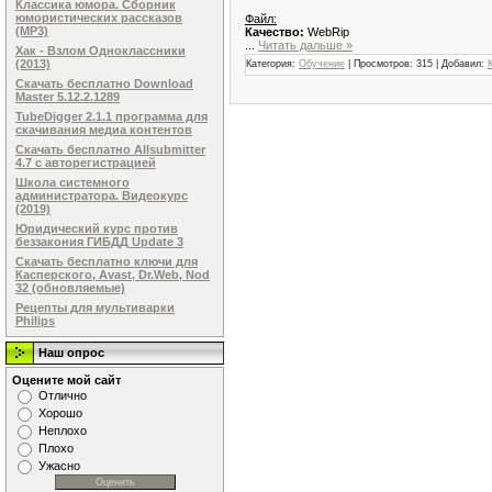
Классика юмора. Сборник
юмористических рассказов
Файл:
(MP3)
Качество:
WebRip
...
Читать дальше »
Хак - Взлом Одноклассники
(2013)
Категория:
Обучение
| Просмотров: 315 | Добавил:
Скачать бесплатно Download
Master 5.12.2.1289
TubeDigger 2.1.1 программа для
скачивания медиа контентов
Скачать бесплатно Allsubmitter
4.7 с авторегистрацией
Школа системного
администратора. Видеокурс
(2019)
Юридический курс против
беззакония ГИБДД Update 3
Скачать бесплатно ключи для
Касперского, Avast, Dr.Web, Nod
32 (обновляемые)
Рецепты для мультиварки
Philips
Наш опрос
Оцените мой сайт
Отлично
Хорошо
Неплохо
Плохо
Ужасно