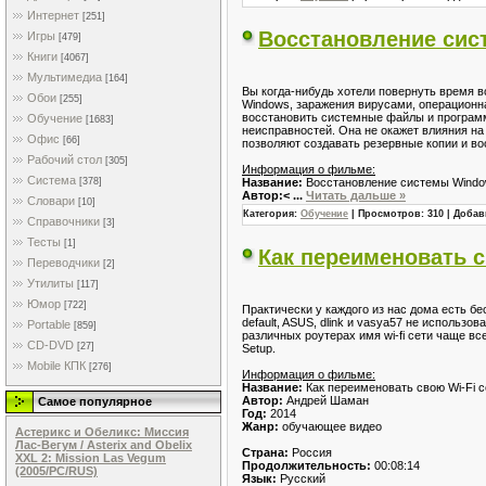
Интернет
[251]
Восстановление сис
Игры
[479]
Книги
[4067]
Мультимедиа
[164]
Вы когда-нибудь хотели повернуть время в
Обои
[255]
Windows, заражения вирусами, операционн
восстановить системные файлы и программ
Обучение
[1683]
неисправностей. Она не окажет влияния на
Офис
[66]
позволяют создавать резервные копии и в
Рабочий стол
[305]
Информация о фильме:
Система
Название:
Восстановление системы Windo
[378]
Автор:<
...
Читать дальше »
Словари
[10]
Категория:
Обучение
| Просмотров: 310 | Доба
Справочники
[3]
Тесты
[1]
Как переименовать с
Переводчики
[2]
Утилиты
[117]
Юмор
[722]
Практически у каждого из нас дома есть б
default, ASUS, dlink и vasya57 не использо
Portable
[859]
различных роутерах имя wi-fi сети чаще вс
CD-DVD
[27]
Setup.
Mobile КПК
[276]
Информация о фильме:
Название:
Как переименовать свою Wi-Fi с
Автор:
Андрей Шаман
Самое популярное
Год:
2014
Жанр:
обучающее видео
Астерикс и Обеликс: Миссия
Лас-Вегум / Asterix and Obelix
Страна:
Россия
XXL 2: Mission Las Vegum
Продолжительность:
00:08:14
(2005/PC/RUS)
Язык:
Русский