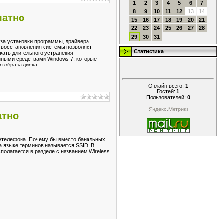
1
2
3
4
5
6
7
8
9
10
11
12
13
14
латно
15
16
17
18
19
20
21
22
23
24
25
26
27
28
29
30
31
-за установки программы, драйвера
я восстановления системы позволяет
Статистика
жать длительного устранения
енными средствами Windows 7, которые
 образа диска.
Онлайн всего:
1
Гостей:
1
Пользователей:
0
атно
ра/телефона. Почему бы вместо банальных
 на языке терминов называется SSID. В
сполагается в разделе с названием Wireless