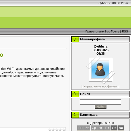
Суббота, 08.08.2026
Приветствую Вас
Гость
|
RSS
Мини-профиль
Суббота
08.08.2026
но
06:38
а без Wi-Fi, даже самые дешевые китайские
модема/роутера, затем – подключение
 планшете, можете пропускать первую часть
[
Управление профилем
]
Поиск
Календарь
«
Декабрь 2014
»
Пн
Вт
Ср
Чт
Пт
Сб
Вс