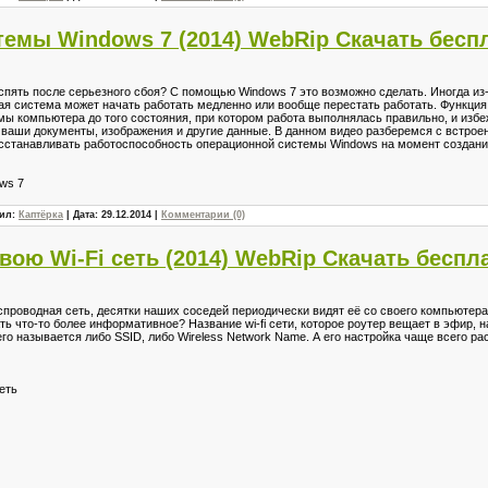
темы Windows 7 (2014) WebRip Скачать бесп
спять после серьезного сбоя? С помощью Windows 7 это возможно сделать. Иногда из
ая система может начать работать медленно или вообще перестать работать. Функци
ы компьютера до того состояния, при котором работа выполнялась правильно, и избе
 ваши документы, изображения и другие данные. В данном видео разберемся с встро
осстанавливать работоспособность операционной системы Windows на момент создания
ws 7
вил:
Каптёрка
| Дата:
29.12.2014
|
Комментарии (0)
вою Wi-Fi сеть (2014) WebRip Скачать беспл
еспроводная сеть, десятки наших соседей периодически видят её со своего компьюте
вать что-то более информативное? Название wi-fi сети, которое роутер вещает в эфир,
его называется либо SSID, либо Wireless Network Name. А его настройка чаще всего ра
еть