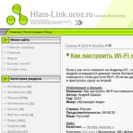
Hlam-Link.ucoz.ru
Скачать бесплатно
Главная
|
Регистрация
|
Вход
Меню сайта
Главная
»
2014
»
Декабрь
»
29
Главная страница
Правила
Как настроить Wi-Fi
Форум
Каталог статей
Онлайн игры
Если у вас есть планшет на Андроид ОС, то
модели оснащаются данным типом беспровод
планшета к точке доступа Wi-Fi. Если вы д
Категории раздела
и приступать сразу ко второй.
Антивирусы
[94]
Информация о фильме:
Название:
Как настроить Wi-Fi на планшет
Архиваторы
[35]
Автор:
Андрей Шаман
Музыка
Год:
2014
[4734]
Жанр:
обучающее видео
Безопасность
[31]
Страна:
Россия
Бизнес
[16]
Продолжительность:
00:06:20
Веб мастерам
[9]
Язык:
Русский
Видео
[2401]
Файл:
Графика
[89]
Качество:
...
Читать дальше »
Драйвера
Категория:
Обучение
| Просмотров: 339 | Доба
[47]