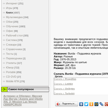
Интернет
[251]
Игры
[479]
Книги
[4067]
Мультимедиа
[164]
Обои
[255]
Обучение
[1683]
Офис
[66]
Рабочий стол
[305]
Вашему вниманию предлагается подшивка 
Система
[378]
модели с выкройками для всех сезонов. Б
Словари
одежды из трикотажа и других тканей. Пр
[10]
начинающим, так и опытным любительница
Справочники
[3]
Название:
Burda - Подшивка журнала
Тесты
[1]
Автор:
Разные
Переводчики
[2]
Год:
1976-05.2013
Жанр:
Журналы по шитью
Утилиты
[117]
Формат:
pdf, djvu
Юмор
Размер:
20.29 Gb
[722]
Portable
[859]
Скачать Burda - Подшивка журнала (1976
Цитата
CD-DVD
[27]
Скачать с
Progsfiles
Mobile КПК
[276]
Скачать с
Letitbit
Скачать с
Unibytes
Самое популярное
Скачать с
Turbobit
Астерикс и Обеликс: Миссия
Лас-Вегум / Asterix and Obelix
XXL 2: Mission Las Vegum
Поделиться…
(2005/PC/RUS)