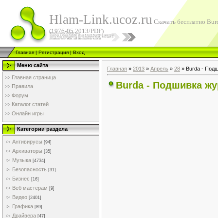
Hlam-Link.ucoz.ru
Скачать бесплатно Bur
(1976-05.2013/PDF)
Главная
|
Регистрация
|
Вход
Меню сайта
Главная
»
2013
»
Апрель
»
28
» Burda - Под
Главная страница
Burda - Подшивка жу
Правила
Форум
Каталог статей
Онлайн игры
Категории раздела
Антивирусы
[94]
Архиваторы
[35]
Музыка
[4734]
Безопасность
[31]
Бизнес
[16]
Веб мастерам
[9]
Видео
[2401]
Графика
[89]
Драйвера
[47]