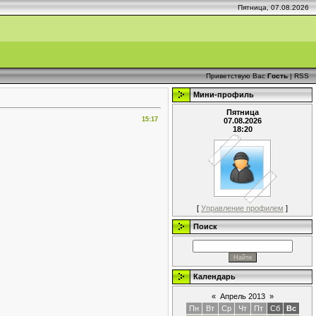
Пятница, 07.08.2026
Приветствую Вас
Гость
|
RSS
Мини-профиль
Пятница
15:17
07.08.2026
18:20
[
Управление профилем
]
Поиск
Календарь
«
Апрель 2013
»
Пн
Вт
Ср
Чт
Пт
Сб
Вс