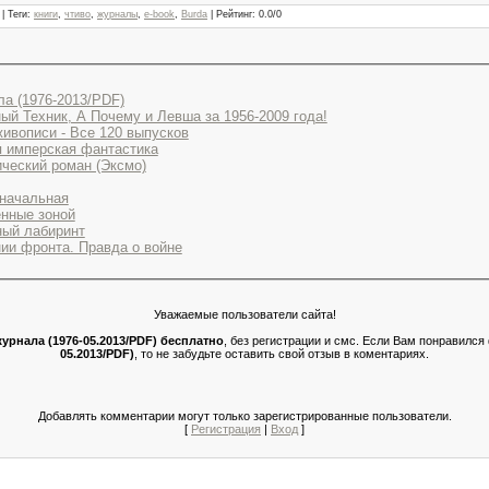
|
Теги
:
книги
,
чтиво
,
журналы
,
e-book
,
Burda
|
Рейтинг
:
0.0
/
0
ла (1976-2013/PDF)
й Техник, А Почему и Левша за 1956-2009 года!
живописи - Все 120 выпусков
ая имперская фантастика
ический роман (Эксмо)
значальная
енные зоной
ный лабиринт
нии фронта. Правда о войне
Уважаемые пользователи сайта!
урнала (1976-05.2013/PDF) бесплатно
, без регистрации и смс. Если Вам понравилс
05.2013/PDF)
, то не забудьте оставить свой отзыв в коментариях.
Добавлять комментарии могут только зарегистрированные пользователи.
[
Регистрация
|
Вход
]