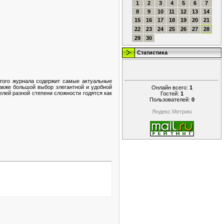
1
2
3
4
5
6
7
8
9
10
11
12
13
14
15
16
17
18
19
20
21
22
23
24
25
26
27
28
29
30
Статистика
того журнала содержит самые актуальные
также большой выбор элегантной и удобной
Онлайн всего:
1
лей разной степени сложности годятся как
Гостей:
1
Пользователей:
0