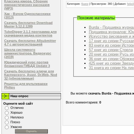
Классика юмора. Сборник
Категория
:
Книги
|
Просмотров
: 360 |
Добавил
:
felix4
юмористических рассказов
(MP3)
Хак - Взлом Одноклассники
Похожие материалы
(2013)
Скачать бесплатно Download
Master 5.12.2.1289
Burda - Подшивка журна
Подшивка журналов: Юны
TubeDigger 2.1.1 программа для
скачивания медиа контентов
Искусство рисования и 
17 книг из серии Русск
Скачать бесплатно Allsubmitter
4.7 с авторегистрацией
83 книги из серии Истор
57 книг из серии Стрела
Школа системного
администратора. Видеокурс
20 книг из серии Русь и
(2019)
36 книг из серии Обожж
Юридический курс против
425 книг из серии Звезд
беззакония ГИБДД Update 3
31 книга из серии На ли
Скачать бесплатно ключи для
Касперского, Avast, Dr.Web, Nod
32 (обновляемые)
Рецепты для мультиварки
Philips
Вы можете
скачать Burda - Подшивка ж
Наш опрос
Всего комментариев
:
0
Оцените мой сайт
Отлично
Хорошо
Неплохо
Плохо
Ужасно