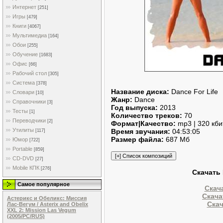
Интернет
[251]
Игры
[479]
Книги
[4067]
Мультимедиа
[164]
Обои
[255]
Обучение
[1683]
Офис
[66]
Рабочий стол
[305]
Система
[378]
Название диска:
Dance For Life
Словари
[10]
Жанр:
Dance
Справочники
[3]
Год выпуска:
2013
Тесты
[1]
Количество треков:
70
Переводчики
[2]
Формат|Качество:
mp3 | 320 кби
Утилиты
Время звучания:
04:53:05
[117]
Размер файла:
687 Мб
Юмор
[722]
Portable
[859]
CD-DVD
[27]
Mobile КПК
[276]
Скачать 
Самое популярное
Скач
Скача
Астерикс и Обеликс: Миссия
Скач
Лас-Вегум / Asterix and Obelix
XXL 2: Mission Las Vegum
(2005/PC/RUS)