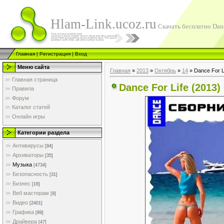
Hlam-Link.ucoz.ru
Скачать бесплатно Danc
Главная
|
Регистрация
|
Вход
Меню сайта
Главная
»
2013
»
Октябрь
»
14
» Dance For L
Главная страница
Dance For Life (2013
Правила
Форум
Каталог статей
Онлайн игры
Категории раздела
Антивирусы
[94]
Архиваторы
[35]
Музыка
[4734]
Безопасность
[31]
Бизнес
[16]
Веб мастерам
[9]
Видео
[2401]
Графика
[89]
Драйвера
[47]