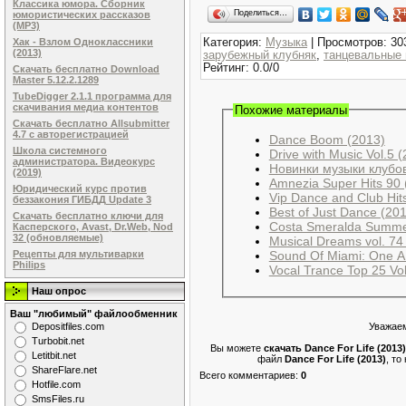
Классика юмора. Сборник
Поделиться…
юмористических рассказов
(MP3)
Категория
:
Музыка
|
Просмотров
: 30
Хак - Взлом Одноклассники
(2013)
зарубежный клубняк
,
танцевальные 
Рейтинг
:
0.0
/
0
Скачать бесплатно Download
Master 5.12.2.1289
TubeDigger 2.1.1 программа для
скачивания медиа контентов
Похожие материалы
Скачать бесплатно Allsubmitter
4.7 с авторегистрацией
Dance Boom (2013)
Школа системного
Drive with Music Vol.5 
администратора. Видеокурс
Новинки музыки клубов
(2019)
Amnezia Super Hits 90 
Юридический курс против
Vip Dance and Club Hit
беззакония ГИБДД Update 3
Best of Just Dance (20
Скачать бесплатно ключи для
Costa Smeralda Summe
Касперского, Avast, Dr.Web, Nod
32 (обновляемые)
Musical Dreams vol. 74
Рецепты для мультиварки
Sound Of Miami: One A
Philips
Vocal Trance Top 25 Vo
Наш опрос
Ваш "любимый" файлообменник
Dеpоsitfilеs.com
Уважаем
Turbobit.net
Вы можете
скачать Dance For Life (2013
Letitbit.net
файл
Dance For Life (2013)
, то
ShareFlare.net
Всего комментариев
:
0
Hotfile.com
SmsFiles.ru