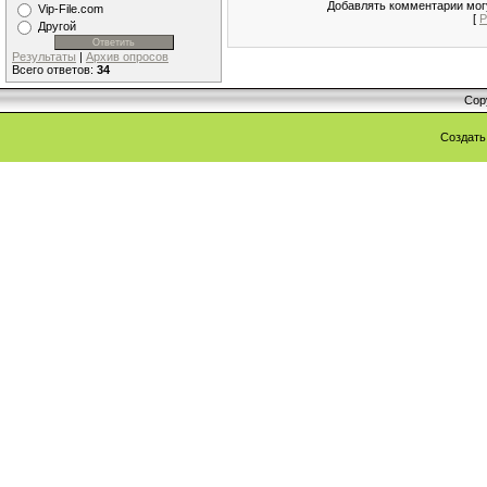
Добавлять комментарии могу
Vip-File.com
[
Р
Другой
Результаты
|
Архив опросов
Всего ответов:
34
Cop
Создат