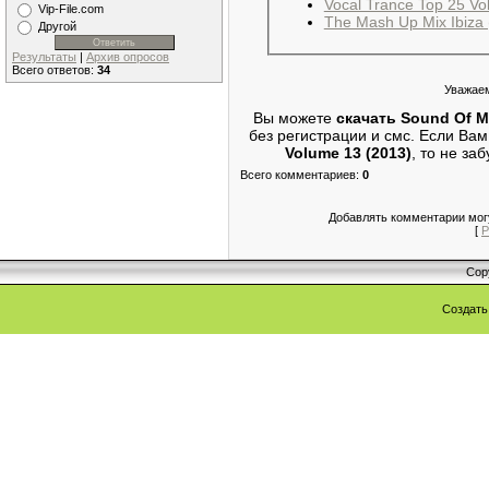
Vocal Trance Top 25 Vo
Vip-File.com
The Mash Up Mix Ibiza 
Другой
Результаты
|
Архив опросов
Всего ответов:
34
Уважаем
Вы можете
скачать Sound Of M
без регистрации и смс. Если В
Volume 13 (2013)
, то не за
Всего комментариев
:
0
Добавлять комментарии могу
[
Р
Cop
Создат