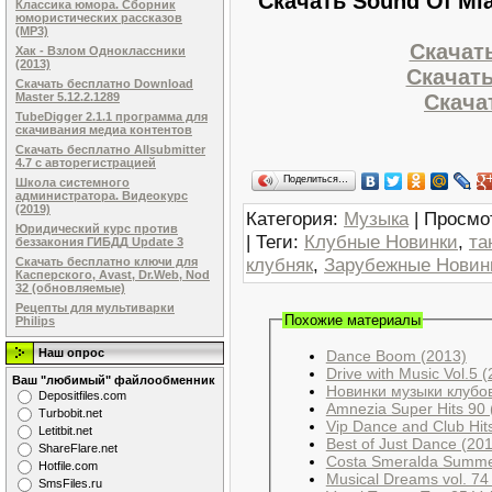
Скачать Sound Of Mia
Классика юмора. Сборник
юмористических рассказов
(MP3)
Скачать
Хак - Взлом Одноклассники
(2013)
Скачать
Скачать бесплатно Download
Скачат
Master 5.12.2.1289
TubeDigger 2.1.1 программа для
скачивания медиа контентов
Скачать бесплатно Allsubmitter
4.7 с авторегистрацией
Поделиться…
Школа системного
администратора. Видеокурс
(2019)
Категория
:
Музыка
|
Просмо
Юридический курс против
|
Теги
:
Клубные Новинки
,
та
беззакония ГИБДД Update 3
клубняк
,
Зарубежные Новин
Скачать бесплатно ключи для
Касперского, Avast, Dr.Web, Nod
32 (обновляемые)
Рецепты для мультиварки
Похожие материалы
Philips
Наш опрос
Dance Boom (2013)
Drive with Music Vol.5 
Ваш "любимый" файлообменник
Новинки музыки клубов
Dеpоsitfilеs.com
Amnezia Super Hits 90 
Turbobit.net
Vip Dance and Club Hit
Letitbit.net
Best of Just Dance (20
ShareFlare.net
Costa Smeralda Summe
Hotfile.com
Musical Dreams vol. 74
SmsFiles.ru