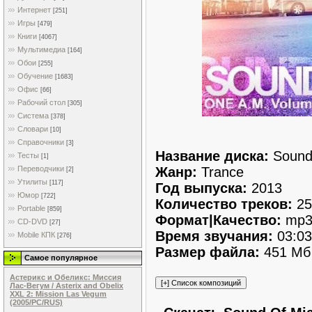
Интернет
[251]
Игры
[479]
Книги
[4067]
Мультимедиа
[164]
Обои
[255]
Обучение
[1683]
Офис
[66]
Рабочий стол
[305]
Система
[378]
Словари
[10]
Справочники
[3]
Название диска:
Sound 
Тесты
[1]
Жанр:
Trance
Переводчики
[2]
Утилиты
[117]
Год выпуска:
2013
Юмор
[722]
Количество треков:
25
Portable
[859]
Формат|Качество:
mp3
CD-DVD
[27]
Время звучания:
03:03
Mobile КПК
[276]
Размер файла:
451 Мб
Самое популярное
Астерикс и Обеликс: Миссия
Лас-Вегум / Asterix and Obelix
XXL 2: Mission Las Vegum
(2005/PC/RUS)