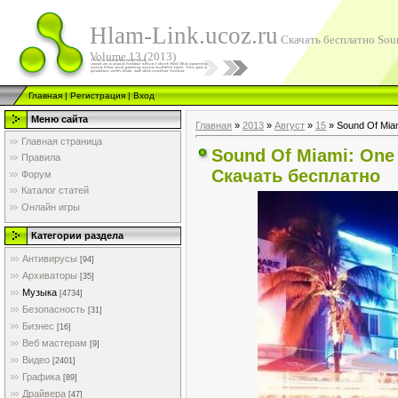
Hlam-Link.ucoz.ru
Скачать бесплатно Sou
Volume 13 (2013)
Главная
|
Регистрация
|
Вход
Меню сайта
Главная
»
2013
»
Август
»
15
» Sound Of Miam
Главная страница
Sound Of Miami: One 
Правила
Скачать бесплатно
Форум
Каталог статей
Онлайн игры
Категории раздела
Антивирусы
[94]
Архиваторы
[35]
Музыка
[4734]
Безопасность
[31]
Бизнес
[16]
Веб мастерам
[9]
Видео
[2401]
Графика
[89]
Драйвера
[47]