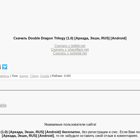
Скачать Double Dragon Trilogy (1.0) [Аркада, Экшн, RUS] [Android]
Скачать с letitbit.net
Скачать с shareflare.net
Скачать с turbobit.net
abrikos
|
Теги
:
dragon
,
Trilogy
,
Double
|
Рейтинг
:
0.0
/
0
able
Уважаемые пользователи сайта!
 (1.0) [Аркада, Экшн, RUS] [Android] бесплатно
, без регистрации и смс. Если Вам 
[Аркада, Экшн, RUS] [Android]
, то не забудьте оставить свой отзыв в коментариях.