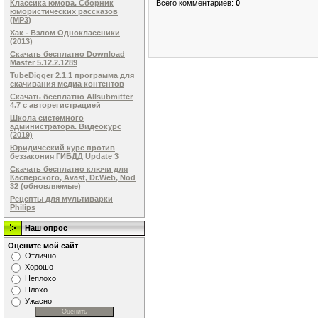
Классика юмора. Сборник
Всего комментариев
:
0
юмористических рассказов
(MP3)
Хак - Взлом Одноклассники
(2013)
Скачать бесплатно Download
Master 5.12.2.1289
TubeDigger 2.1.1 программа для
скачивания медиа контентов
Скачать бесплатно Allsubmitter
4.7 с авторегистрацией
Школа системного
администратора. Видеокурс
(2019)
Юридический курс против
беззакония ГИБДД Update 3
Скачать бесплатно ключи для
Касперского, Avast, Dr.Web, Nod
32 (обновляемые)
Рецепты для мультиварки
Philips
Наш опрос
Оцените мой сайт
Отлично
Хорошо
Неплохо
Плохо
Ужасно