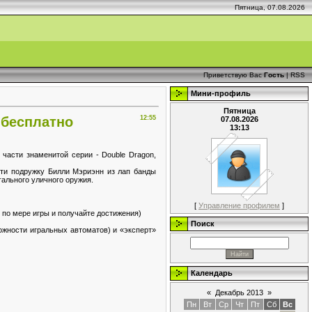
Пятница, 07.08.2026
Приветствую Вас
Гость
|
RSS
Мини-профиль
Пятница
ь бесплатно
12:55
07.08.2026
13:13
 части знаменитой серии - Double Dragon,
сти подружку Билли Мэриэнн из лап банды
гального уличного оружия.
[
Управление профилем
]
и по мере игры и получайте достижения)
Поиск
ожности игральных автоматов) и «эксперт»
Календарь
«
Декабрь 2013
»
Пн
Вт
Ср
Чт
Пт
Сб
Вс