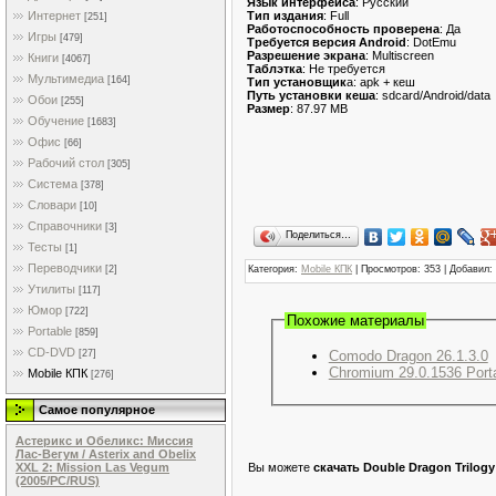
Язык интерфейса
: Русский
Тип издания
: Full
Интернет
[251]
Работоспособность проверена
: Да
Игры
[479]
Требуется версия Android
: DotEmu
Разрешение экрана
: Multiscreen
Книги
[4067]
Таблэтка
: Не требуется
Мультимедиа
[164]
Тип установщик
а: apk + кеш
Путь установки кеша
: sdcard/Android/data
Обои
[255]
Размер
: 87.97 MB
Обучение
[1683]
Офис
[66]
Рабочий стол
[305]
Система
[378]
Словари
[10]
Справочники
[3]
Поделиться…
Тесты
[1]
Переводчики
Категория
:
Mobile КПК
|
Просмотров
: 353 |
Добавил
:
[2]
Утилиты
[117]
Юмор
[722]
Похожие материалы
Portable
[859]
CD-DVD
[27]
Comodo Dragon 26.1.3.0
Chromium 29.0.1536 Port
Mobile КПК
[276]
Самое популярное
Астерикс и Обеликс: Миссия
Лас-Вегум / Asterix and Obelix
XXL 2: Mission Las Vegum
Вы можете
скачать Double Dragon Trilogy
(2005/PC/RUS)