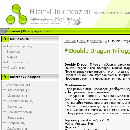
Hlam-Link.ucoz.ru
Скачать бесплатно Doub
[Аркада, Экшн, RUS] [Android]
Главная
|
Регистрация
|
Вход
Меню сайта
Главная
»
2013
»
Декабрь
»
6
» Double Dragon
Главная страница
Double Dragon Trilog
Правила
Форум
Каталог статей
Double Dragon Trilogy
- сборник специал
Онлайн игры
Double Dragon 2 The Revenge и Double Drago
Первая игра начинается с того, что два 
Черных Теней. Вас ждут все любимые прием
Категории раздела
Пробейте себе путь через все три части и 
Антивирусы
[94]
Особенности
:
- Два режима игры: «Аркада» (пройдите игр
Архиваторы
[35]
- Настраиваемое управление
Музыка
- Три уровня сложности: «Мобильный» (сп
[4734]
(настоящее испытание вашего мастерства!
Безопасность
[31]
- Выбирайте между оригинальной восьмибит
- Совместный режим для двух игроков через
Бизнес
[16]
- Достижения и списки лидеров (через игры 
Веб мастерам
[9]
- Поддержка геймпадов – игра совместима 
Видео
[2401]
Год выпуска
: 4 декабря 2013 г.
Графика
Жанр
: Аркада, Экшн
[89]
Версия
: 1.0
Драйвера
[47]