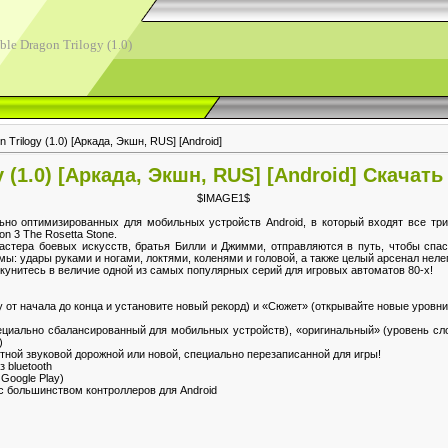
le Dragon Trilogy (1.0)
 Trilogy (1.0) [Аркада, Экшн, RUS] [Android]
y (1.0) [Аркада, Экшн, RUS] [Android] Скачат
$IMAGE1$
ьно оптимизированных для мобильных устройств Android, в который входят все три
n 3 The Rosetta Stone.
мастера боевых искусств, братья Билли и Джимми, отправляются в путь, чтобы спа
ы: удары руками и ногами, локтями, коленями и головой, а также целый арсенал неле
окунитесь в величие одной из самых популярных серий для игровых автоматов 80-х!
у от начала до конца и установите новый рекорд) и «Сюжет» (открывайте новые уровн
ециально сбалансированный для мобильных устройств), «оригинальный» (уровень сл
)
ной звуковой дорожной или новой, специально перезаписанной для игры!
 bluetooth
Google Play)
с большинством контроллеров для Android