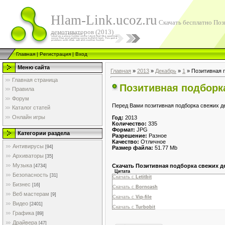
Hlam-Link.ucoz.ru
Скачать бесплатно Поз
демотиваторов (2013)
Главная
|
Регистрация
|
Вход
Меню сайта
Главная
»
2013
»
Декабрь
»
1
» Позитивная 
Главная страница
Позитивная подборка
Правила
Форум
Перед Вами позитивная подборка свежих д
Каталог статей
Онлайн игры
Год:
2013
Количество:
335
Формат:
JPG
Категории раздела
Разрешение:
Разное
Качество:
Отличное
Антивирусы
[94]
Размер файла:
51.77 Mb
Архиваторы
[35]
Музыка
Скачать Позитивная подборка свежих д
[4734]
Цитата
Безопасность
[31]
Скачать с
Letitbit
Бизнес
[16]
Скачать с
Borncash
Веб мастерам
[9]
Скачать с
Vip-file
Видео
[2401]
Скачать с
Turbobit
Графика
[89]
Драйвера
[47]