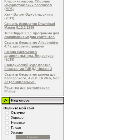
Классика юмора. Сборник
юмористических рассказов
(MP3)
Хак - Взлом Одноклассники
(2013)
Скачать бесплатно Download
Master 5.12.2.1289
TubeDigger 2.1.1 программа для
скачивания медиа контентов
Скачать бесплатно Allsubmitter
4.7 с авторегистрацией
Школа системного
администратора. Видеокурс
(2019)
Юридический курс против
беззакония ГИБДД Update 3
Скачать бесплатно ключи для
Касперского, Avast, Dr.Web, Nod
32 (обновляемые)
Рецепты для мультиварки
Philips
Наш опрос
Оцените мой сайт
Отлично
Хорошо
Неплохо
Плохо
Ужасно