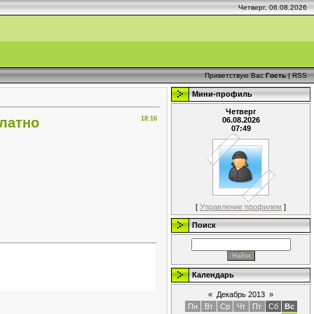
Четверг, 06.08.2026
Приветствую Вас
Гость
|
RSS
Мини-профиль
Четверг
платно
18:16
06.08.2026
07:49
[
Управление профилем
]
Поиск
Календарь
«
Декабрь 2013
»
Пн
Вт
Ср
Чт
Пт
Сб
Вс