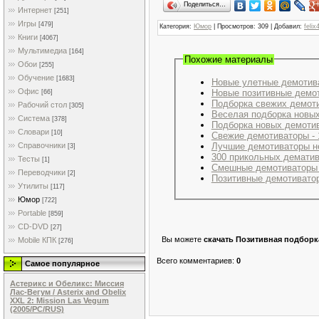
Поделиться…
Интернет
[251]
Игры
[479]
Категория
:
Юмор
|
Просмотров
: 309 |
Добавил
:
felix
Книги
[4067]
Мультимедиа
[164]
Похожие материалы
Обои
[255]
Обучение
[1683]
Новые улетные демотива
Офис
Новые позитивные демот
[66]
Подборка свежих демоти
Рабочий стол
[305]
Веселая подборка новых
Система
[378]
Подборка новых демотив
Словари
[10]
Свежие демотиваторы - 1
Справочники
Лучшие демотиваторы не
[3]
300 прикольных дематив
Тесты
[1]
Смешные демотиваторы 
Переводчики
[2]
Позитивные демотиватор
Утилиты
[117]
Юмор
[722]
Portable
[859]
CD-DVD
[27]
Вы можете
скачать Позитивная подборк
Mobile КПК
[276]
Всего комментариев
:
0
Самое популярное
Астерикс и Обеликс: Миссия
Лас-Вегум / Asterix and Obelix
XXL 2: Mission Las Vegum
(2005/PC/RUS)