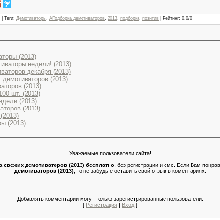
4
|
Теги
:
Демотиваторы
,
АПодборка демотиваторов
,
2013
,
подборка
,
позитив
|
Рейтинг
:
0.0
/
0
торы (2013)
иваторы недели! (2013)
ваторов декабря (2013)
 демотиваторов (2013)
аторов (2013)
00 шт. (2013)
дели (2013)
аторов (2013)
(2013)
ы (2013)
Уважаемые пользователи сайта!
а свежих демотиваторов (2013) бесплатно
, без регистрации и смс. Если Вам понр
демотиваторов (2013)
, то не забудьте оставить свой отзыв в коментариях.
Добавлять комментарии могут только зарегистрированные пользователи.
[
Регистрация
|
Вход
]