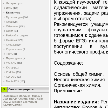
К каждой изучаемой те
Интернет
[251]
дидактический мате
Игры
[479]
упражнения, задачи ра
Книги
[4067]
Мультимедиа
выбором ответа).
[164]
Обои
[255]
Рекомендуется учащи
Обучение
[1683]
слушателям факульте
Офис
[66]
готовящимся к сдаче вы
Рабочий стол
[305]
б форме ЕГЭ) или конк
Система
[378]
Словари
поступлении в ву
[10]
Справочники
[3]
биологического профил
Тесты
[1]
Переводчики
[2]
Содержание:
Утилиты
[117]
Юмор
[722]
Portable
[859]
Основы общей химии.
CD-DVD
[27]
Неорганическая химия.
Mobile КПК
[276]
Органическая химия.
Самое популярное
Приложение.
Астерикс и Обеликс: Миссия
Лас-Вегум / Asterix and Obelix
Название издания:
Реп
XXL 2: Mission Las Vegum
(2005/PC/RUS)
Авторство:
Егоров А. С