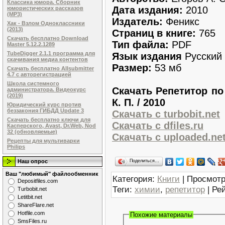
Классика юмора. Сборник
Дата издания:
2010
юмористических рассказов
(MP3)
Издатель:
Феникс
Хак - Взлом Одноклассники
(2013)
Страниц в книге:
765
Скачать бесплатно Download
Тип файла:
PDF
Master 5.12.2.1289
TubeDigger 2.1.1 программа для
Язык издания
Русский
скачивания медиа контентов
Размер:
53 мб
Скачать бесплатно Allsubmitter
4.7 с авторегистрацией
Школа системного
Скачать Репетитор по 
администратора. Видеокурс
(2019)
К. П. / 2010
Юридический курс против
беззакония ГИБДД Update 3
Скачать с turbobit.net
Скачать бесплатно ключи для
Скачать с dfiles.ru
Касперского, Avast, Dr.Web, Nod
32 (обновляемые)
Скачать с uploaded.ne
Рецепты для мультиварки
Philips
Поделиться…
Наш опрос
Ваш "любимый" файлообменник
Категория
:
Книги
|
Просмотр
Dеpоsitfilеs.com
Теги
:
химии
,
репетитор
|
Ре
Turbobit.net
Letitbit.net
ShareFlare.net
Hotfile.com
Похожие материалы
SmsFiles.ru