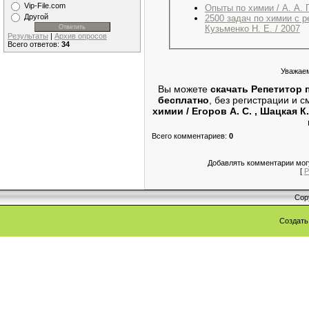
Vip-File.com
Опыты по химии / А. А. 
Другой
2500 задач по химии с 
Кузьменко Н. Е. / 2007
Результаты
|
Архив опросов
Всего ответов:
34
Уважаем
Вы можете
скачать Репетитор по
бесплатно
, без регистрации и 
химии / Егоров А. С. , Шацкая К. 
Всего комментариев
:
0
Добавлять комментарии могу
[
Р
Cop
Создат