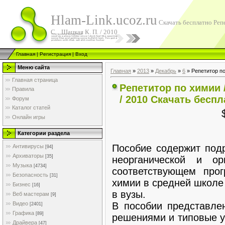
Hlam-Link.ucoz.ru
Скачать бесплатно Репе
С. , Шацкая К. П. / 2010
Главная
|
Регистрация
|
Вход
Меню сайта
Главная
»
2013
»
Декабрь
»
6
» Репетитор по 
Главная страница
Репетитор по химии /
Правила
/ 2010 Скачать беспл
Форум
Каталог статей
Онлайн игры
Категории раздела
Пособие содержит под
Антивирусы
[94]
Архиваторы
[35]
неорганической и о
Музыка
[4734]
соответствующем прог
Безопасность
[31]
химии в средней школе
Бизнес
[16]
в вузы.
Веб мастерам
[9]
В пособии представле
Видео
[2401]
Графика
[89]
решениями и типовые у
Драйвера
[47]