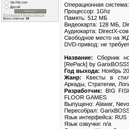
Vip-File.com
Операционная система: 
Другой
Процессор: 1Ghz
Результаты
|
Архив опросов
Память: 512 МБ
Всего ответов:
34
Видеокарта: 128 МБ, Dir
Аудиокарта: DirectX-со
Свободное место на ЖД
DVD-привод: не требуе
Название:
Сборник но
[RePack] by GarixBOSS
Год выхода:
Ноябрь 2
Жанр:
Квесты в стил
Аркады, Стратегии, Лог
Разработчик:
BIG FI
FLOOR GAMES
Выпущено: Alawar, Nevo
Пересобрал: GarixBOS
Язык интерфейса: RUS
Язык озвучки: n/a