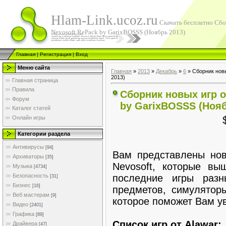
Hlam-Link.ucoz.ru
Скачать бесплатно Сбо
Nevosoft RePack by GarixBOSSS (Ноябрь 2013)
Главная
|
Регистрация
|
Вход
Меню сайта
Главная
»
2013
»
Декабрь
»
6
» Сборник новы
2013)
Главная страница
Правила
Сборник новых игр о
Форум
by GarixBOSSS (Нояб
Каталог статей
Онлайн игры
Категории раздела
Антивирусы
[94]
Вам представлены нов
Архиваторы
[35]
Nevosoft, которые в
Музыка
[4734]
последние игры разн
Безопасность
[31]
Бизнес
[16]
предметов, симуляторы
Веб мастерам
[9]
которое поможет Вам у
Видео
[2401]
Графика
[89]
Список игр от Alawar:
Драйвера
[47]