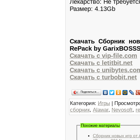
Лекарство: Не требуетс
Размер: 4.13Gb
Скачать Сборник нов
RePack by GarixBOSSS
Скачать с vip-file.com
Скачать с letitbit.net
Скачать с unibytes.co
Скачать с turbobit.net
Поделиться…
Категория
:
Игры
|
Просмотр
сборник
,
Alawar
,
Nevosoft
,
r
Похожие материалы
Сборник новых игр от 