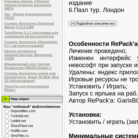
издание
Классика юмора. Сборник
юмористических рассказов
6.Пазл тур. Лондон
(MP3)
Хак - Взлом Одноклассники
(2013)
Скачать бесплатно Download
Master 5.12.2.1289
TubeDigger 2.1.1 программа для
скачивания медиа контентов
Скачать бесплатно Allsubmitter
Особенности RePack'a
4.7 с авторегистрацией
Лечение проведено;
Школа системного
администратора. Видеокурс
Изменен интерфейс 
(2019)
невософт при запуске и
Юридический курс против
беззакония ГИБДД Update 3
Удалены: яндекс прило
Скачать бесплатно ключи для
Касперского, Avast, Dr.Web, Nod
Игровые ресурсы не тр
32 (обновляемые)
Установить / Играть;
Рецепты для мультиварки
Philips
Запуск с ярлыка на раб
Автор RePack'a: Garix
Наш опрос
Ваш "любимый" файлообменник
Dеpоsitfilеs.com
Установка:
Turbobit.net
Установить / играть (за
Letitbit.net
ShareFlare.net
Hotfile.com
Минимальные системн
SmsFiles.ru