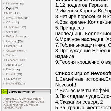
Интернет
1.12 подвигов Геракла
[251]
Игры
[479]
2.Именем Короля.Выбо
Книги
[4067]
3.Четыре поросенка и к
Мультимедиа
[164]
4.Зов времен.Коллекци
Обои
[255]
5.Принцесс
Обучение
[1683]
Офис
наследницы.Коллекцио
[66]
Рабочий стол
[305]
6.Мрачное наследие. Х
Система
[378]
7.Гоблины-защитники. 
Словари
[10]
8.Пробуждение.Неб
Справочники
[3]
издание
Тесты
[1]
Переводчики
[2]
9.Теория крошечного в
Утилиты
[117]
Юмор
[722]
Список игр от Nevosoft
Portable
[859]
1.Семейные истории.
CD-DVD
[27]
Nevosoft!
Mobile КПК
[276]
2.Бизнес мечты.Кофейн
Самое популярное
3.По следам чудес.Сло
Астерикс и Обеликс: Миссия
4.Сказания севера 2
Лас-Вегум / Asterix and Obelix
XXL 2: Mission Las Vegum
5.За гранью жестокост
(2005/PC/RUS)