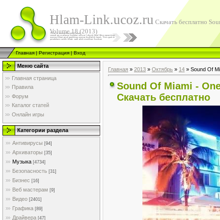
Hlam-Link.ucoz.ru
Скачать бесплатно Soun
Volume 18 (2013)
Главная
|
Регистрация
|
Вход
Меню сайта
Главная
»
2013
»
Октябрь
»
14
» Sound Of Mi
Главная страница
Sound Of Miami - One
Правила
Скачать бесплатно
Форум
Каталог статей
Онлайн игры
Категории раздела
Антивирусы
[94]
Архиваторы
[35]
Музыка
[4734]
Безопасность
[31]
Бизнес
[16]
Веб мастерам
[9]
Видео
[2401]
Графика
[89]
Драйвера
[47]