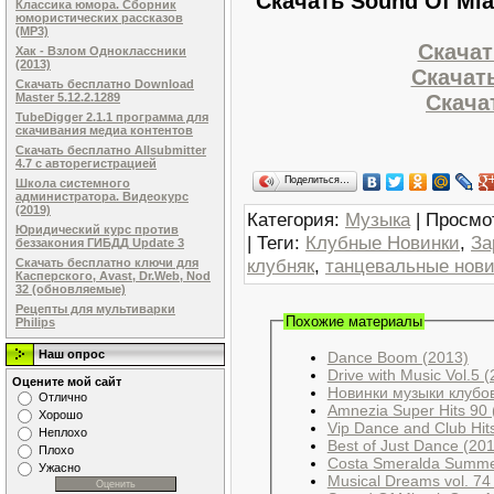
Скачать Sound Of Mia
Классика юмора. Сборник
юмористических рассказов
(MP3)
Скачат
Хак - Взлом Одноклассники
(2013)
Скачать
Скачать бесплатно Download
Скачат
Master 5.12.2.1289
TubeDigger 2.1.1 программа для
скачивания медиа контентов
Скачать бесплатно Allsubmitter
4.7 с авторегистрацией
Поделиться…
Школа системного
администратора. Видеокурс
(2019)
Категория
:
Музыка
|
Просмо
Юридический курс против
|
Теги
:
Клубные Новинки
,
За
беззакония ГИБДД Update 3
клубняк
,
танцевальные нови
Скачать бесплатно ключи для
Касперского, Avast, Dr.Web, Nod
32 (обновляемые)
Рецепты для мультиварки
Похожие материалы
Philips
Наш опрос
Dance Boom (2013)
Drive with Music Vol.5 
Оцените мой сайт
Новинки музыки клубов
Отлично
Amnezia Super Hits 90 
Хорошо
Vip Dance and Club Hit
Неплохо
Best of Just Dance (20
Плохо
Costa Smeralda Summe
Ужасно
Musical Dreams vol. 74