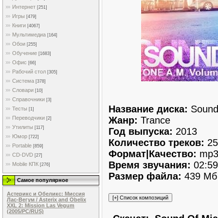
Интернет
[251]
Игры
[479]
Книги
[4067]
Мультимедиа
[164]
Обои
[255]
Обучение
[1683]
Офис
[66]
Рабочий стол
[305]
Система
[378]
Словари
[10]
Справочники
[3]
Название диска:
Sound 
Тесты
[1]
Жанр:
Trance
Переводчики
[2]
Утилиты
[117]
Год выпуска:
2013
Юмор
[722]
Количество треков:
25
Portable
[859]
Формат|Качество:
mp3
CD-DVD
[27]
Время звучания:
02:59
Mobile КПК
[276]
Размер файла:
439 Мб
Самое популярное
Астерикс и Обеликс: Миссия
Лас-Вегум / Asterix and Obelix
XXL 2: Mission Las Vegum
(2005/PC/RUS)