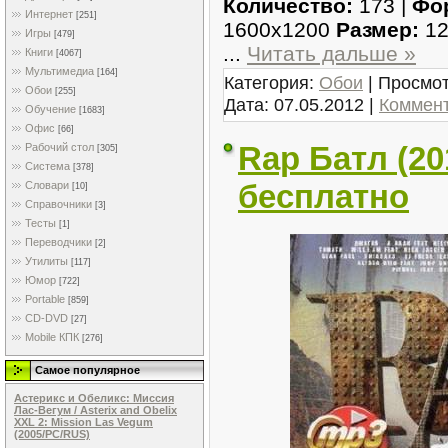
Количество:
173 |
Фо
Интернет
[251]
1600x1200
Размер:
1
Игры
[479]
...
Читать дальше »
Книги
[4067]
Мультимедиа
[164]
Категория:
Обои
| Просмот
Обои
[255]
Дата:
07.05.2012
|
Коммент
Обучение
[1683]
Офис
[66]
Rap Батл (20
Рабочий стол
[305]
Система
[378]
бесплатно
Словари
[10]
Справочники
[3]
Тесты
[1]
Переводчики
[2]
Утилиты
[117]
Юмор
[722]
Portable
[859]
CD-DVD
[27]
Mobile КПК
[276]
Самое популярное
Астерикс и Обеликс: Миссия
Лас-Вегум / Asterix and Obelix
XXL 2: Mission Las Vegum
(2005/PC/RUS)