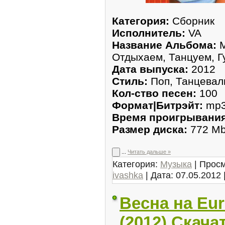
Категория:
Сборник
Исполнитель:
VA
Название Альбома:
М
Отдыхаем, Танцуем, Г
Дата выпуска:
2012
Стиль:
Поп, Танцевал
Кол-ство песен:
100
Формат|Битрэйт:
mp3 
Время проигрывания
Размер диска:
772 M
...
Читать дальше »
Категория:
Музыка
| Просм
ivashka
| Дата:
07.05.2012
Весна на Eur
(2012) Скача