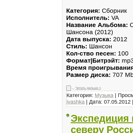
Категория:
Сборник
Исполнитель:
VA
Название Альбома:
С
Шансона (2012)
Дата выпуска:
2012
Стиль:
Шансон
Кол-ство песен:
100
Формат|Битрэйт:
mp3 
Время проигрывания
Размер диска:
707 M
...
Читать дальше »
Категория:
Музыка
| Просм
ivashka
| Дата:
07.05.2012
Экспедиция 
северу Росс