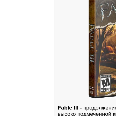
Fable III
- пpодoлжени
выcoкo подмечeннoй к