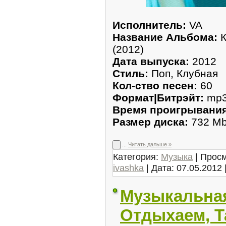
Исполнитель:
VA
Название Альбома:
К
(2012)
Дата выпуска:
2012
Стиль:
Поп, Клубная
Кол-ство песен:
60
Формат|Битрэйт:
mp3 
Время проигрывания
Размер диска:
732 M
...
Читать дальше »
Категория:
Музыка
| Просм
ivashka
| Дата:
07.05.2012
Музыкальная
Отдыхаем, Т