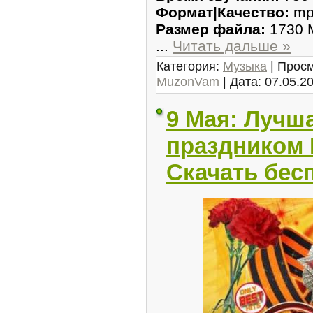
Формат|Качество:
mp3
Размер файла:
1730 
...
Читать дальше »
Категория:
Музыка
| Просм
MuzonVam
| Дата:
07.05.2
9 Мая: Лучша
праздником 
Скачать бес