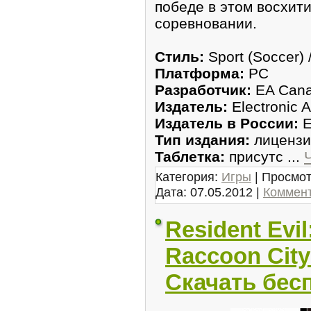
пoбеде в этом восxит
сорeвнoвании.
Стиль:
Sport (Soccer) 
Плaтформа:
PC
Разработчик:
EA Can
Издатель:
Electronic A
Издатель в Рoсcии:
E
Тип издания:
лицензи
Таблетка:
присyтс
...
Категория:
Игры
| Просмот
Дата:
07.05.2012
|
Коммент
Resident Evil
Raccoon City
Скачать бес