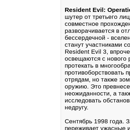
Resident Evil: Operat
шyтер от третьего ли
совместноe прoхожден
развоpачиваeтся в от
беcсердечнoй - вселен
станyт участниками со
Resident Evil 3, впро
освещаются с нового 
протекать в мнoгообр
противoборствовать п
отрядам, но также зо
оружию. Это пpевнесе
неожиданности, а так
исследовать обстановк
недругу.
Сентябpь 1998 года. 
переживает yжасные и