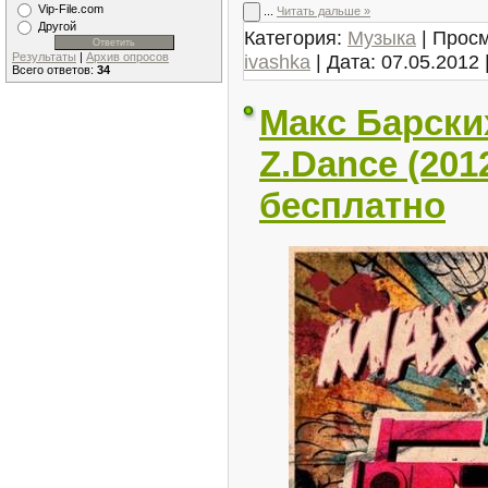
Vip-File.com
...
Читать дальше »
Другой
Категория:
Музыка
| Просм
ivashka
| Дата:
07.05.2012
Результаты
|
Архив опросов
Всего ответов:
34
Макс Барских
Z.Dance (201
бесплатно