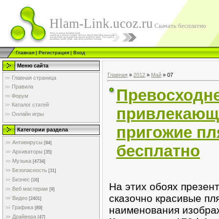
Hlam-Link.ucoz.ru
Скачать бесплатно
Главная
|
Регистрация
|
Вход
Меню сайта
Главная
»
2012
»
Май
»
07
Главная страница
Правила
Превосходне
Форум
Каталог статей
привлекающи
Онлайн игры
пригожие пл
Категории раздела
Антивирусы
[94]
бесплатно
Архиваторы
[35]
Музыка
[4734]
Безопасность
[31]
Бизнес
[16]
На этих обоях презен
Веб мастерам
[9]
сказочно красивые пл
Видео
[2401]
наименования изобра
Графика
[89]
Драйвера
[47]