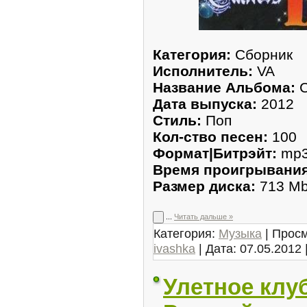
Категория:
Сборник
Исполнитель:
VA
Название Альбома:
С
Дата выпуска:
2012
Стиль:
Поп
Кол-ство песен:
100
Формат|Битрэйт:
mp3 
Время проигрывания
Размер диска:
713 M
...
Читать дальше »
Категория:
Музыка
| Просм
ivashka
| Дата:
07.05.2012
Улетное клу