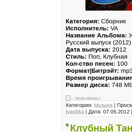
Категория:
Сборник
Исполнитель:
VA
Название Альбома:
У
Русский выпуск (2012)
Дата выпуска:
2012
Стиль:
Поп, Клубная
Кол-ство песен:
100
Формат|Битрэйт:
mp3 
Время проигрывания
Размер диска:
748 M
...
Читать дальше »
Категория:
Музыка
| Просм
ivashka
| Дата:
07.05.2012
Клубный Тан