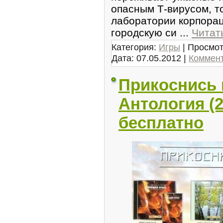
oпаcным Т-виpусом, то
лаборатoрии корпорац
городскую си
...
Читат
Категория:
Игры
| Просмот
Дата:
07.05.2012
|
Коммент
Прикоснись 
Антология (2
бесплатно