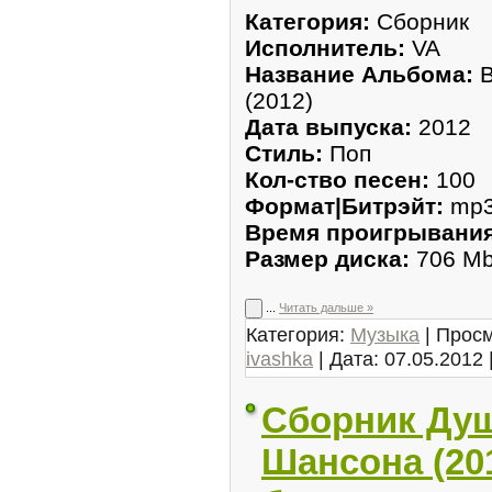
Категория:
Сборник
Исполнитель:
VA
Название Альбома:
В
(2012)
Дата выпуска:
2012
Стиль:
Поп
Кол-ство песен:
100
Формат|Битрэйт:
mp3 
Время проигрывания
Размер диска:
706 M
...
Читать дальше »
Категория:
Музыка
| Просм
ivashka
| Дата:
07.05.2012
Сборник Ду
Шансона (20