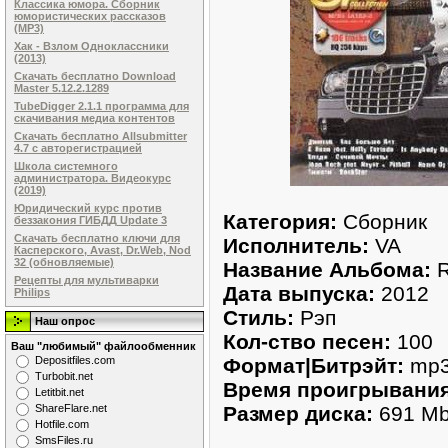
Классика юмора. Сборник
юмористических рассказов
(MP3)
Хак - Взлом Одноклассники
(2013)
Скачать бесплатно Download
Master 5.12.2.1289
TubeDigger 2.1.1 программа для
скачивания медиа контентов
Скачать бесплатно Allsubmitter
4.7 с авторегистрацией
Школа системного
администратора. Видеокурс
(2019)
Юридический курс против
Категория:
Сборник
беззакония ГИБДД Update 3
Скачать бесплатно ключи для
Исполнитель:
VA
Касперского, Avast, Dr.Web, Nod
32 (обновляемые)
Название Альбома:
R
Рецепты для мультиварки
Дата выпуска:
2012
Philips
Стиль:
Рэп
Наш опрос
Кол-ство песен:
100
Ваш "любимый" файлообменник
Формат|Битрэйт:
mp3 
Dеpоsitfilеs.com
Turbobit.net
Время проигрывания
Letitbit.net
Размер диска:
691 M
ShareFlare.net
Hotfile.com
SmsFiles.ru