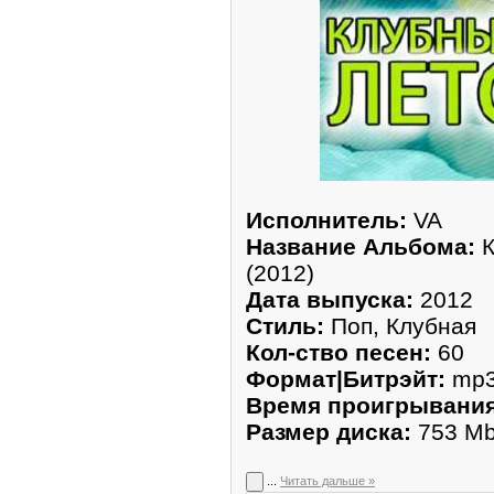
Исполнитель:
VA
Название Альбома:
К
(2012)
Дата выпуска:
2012
Стиль:
Поп, Клубная
Кол-ство песен:
60
Формат|Битрэйт:
mp3 
Время проигрывания
Размер диска:
753 M
...
Читать дальше »