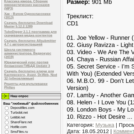
Размер:
901 Mb
Классика юмора. Сборник
юмористических рассказов
(MP3)
Хак - Взлом Одноклассники
Треклист:
(2013)
CD1
Скачать бесплатно Download
Master 5.12.2.1289
TubeDigger 2.1.1 программа для
скачивания медиа контентов
01. Joe Yellow - Runner 
Скачать бесплатно Allsubmitter
02. Giusy Ravizza - Light
4.7 с авторегистрацией
Школа системного
03. Video - We Are The V
администратора. Видеокурс
(2019)
04. Chaya - Russian Affa
Юридический курс против
05. Secret Service - I'm 
беззакония ГИБДД Update 3
Скачать бесплатно ключи для
With You) (Extended Vers
Касперского, Avast, Dr.Web, Nod
32 (обновляемые)
06. M.B.O. 99 - Don't Le
Рецепты для мультиварки
Version)
Philips
07. Lamby - Another Gam
Наш опрос
08. Helen - I Love You (1
Ваш "любимый" файлообменник
09. London Boys - My Lo
Dеpоsitfilеs.com
Turbobit.net
10. Rizzo - Hot Desire
..
Letitbit.net
ShareFlare.net
Категория:
Музыка
| Просм
Hotfile.com
Дата:
18.05.2012
|
Коммент
SmsFiles.ru