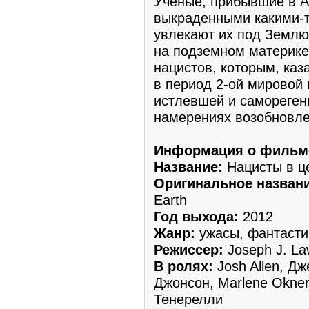
Учёные, прибывшие в А
выкраденными какими-т
увлекают их под Землю
на подземном материк
нацистов, которым, ка
в период 2-ой мировой 
истлевшей и самореген
намерениях возобновле
Информация о фильм
Название:
Нацисты в ц
Оригинальное названи
Earth
Год выхода:
2012
Жанр:
ужасы, фантасти
Режиссер:
Joseph J. L
В ролях:
Josh Allen, Д
Джонсон, Marlene Okner
Тенерелли