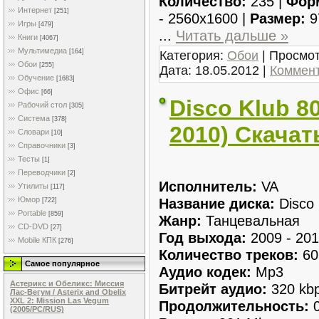
Количество:
235 |
Фор
Интернет
[251]
- 2560х1600 |
Размер:
9
Игры
[479]
...
Читать дальше »
Книги
[4067]
Мультимедиа
[164]
Категория:
Обои
| Просмот
Обои
[255]
Дата:
18.05.2012
|
Коммент
Обучение
[1683]
Офис
[66]
Disco Klub 80
Рабочий стол
[305]
Система
[378]
2010) Скачат
Словари
[10]
Справочники
[3]
Тесты
[1]
Переводчики
[2]
Исполнитель:
VA
Утилиты
[117]
Название диска:
Disco 
Юмор
[722]
Portable
[859]
Жанр:
Танцевальная
CD-DVD
[27]
Год выхода:
2009 - 20
Mobile КПК
[276]
Количество треков:
60
Самое популярное
Аудио кодек:
Mp3
Астерикс и Обеликс: Миссия
Битрейт аудио:
320 kb
Лас-Вегум / Asterix and Obelix
XXL 2: Mission Las Vegum
Продолжительность:
0
(2005/PC/RUS)