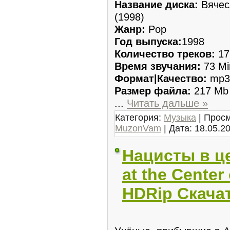
Название диска:
Вячес
(1998)
Жанр:
Pop
Год выпуска:
1998
Количество треков:
17
Время звучания:
73 Mi
Формат|Качество:
mp3 
Размер файла:
217 Mb
...
Читать дальше »
Категория:
Музыка
| Просм
MuzonVam
| Дата:
18.05.2
Нацисты в це
at the Center 
HDRip Скача