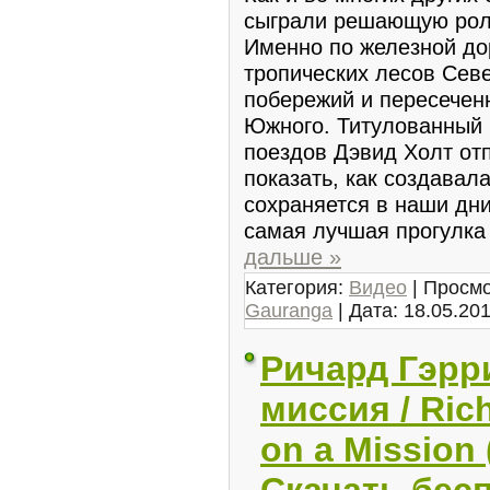
сыграли решающую роль
Именно по железной до
тропических лесов Сев
побережий и пересечен
Южного. Титулованный 
поездов Дэвид Холт от
показать, как создавала
сохраняется в наши дни
самая лучшая прогулка
дальше »
Категория:
Видео
| Просмо
Gauranga
| Дата:
18.05.20
Ричард Гэрр
миссия / Rich
on a Mission
Скачать бес