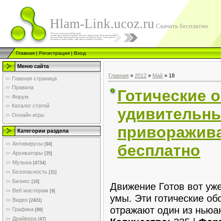
Hlam-Link.ucoz.ru
Скачать бесплатно
Главная
|
Регистрация
|
Вход
Меню сайта
Главная
»
2012
»
Май
»
18
Главная страница
Правила
Готические о
Форум
Каталог статей
удивительны
Онлайн игры
приворажив
Категории раздела
Антивирусы
бесплатно
[94]
Архиваторы
[35]
Музыка
[4734]
Безопасность
[31]
Бизнес
[16]
Движение Готов вот уж
Веб мастерам
[9]
умы. Эти готические о
Видео
[2401]
отражают один из ньюа
Графика
[89]
Драйвера
[47]