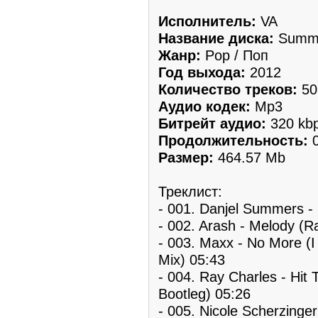
Исполнитель:
VA
Название диска:
Summe
Жанр:
Pop / Поп
Год выхода:
2012
Количество треков:
50
Аудио кодек:
Mp3
Битрейт аудио:
320 kb
Продолжительность:
0
Размер:
464.57 Mb
Треклист:
- 001. Danjel Summers - 
- 002. Arash - Melody (Ra
- 003. Maxx - No More (I
Mix) 05:43
- 004. Ray Charles - Hit
Bootleg) 05:26
- 005. Nicole Scherzinger