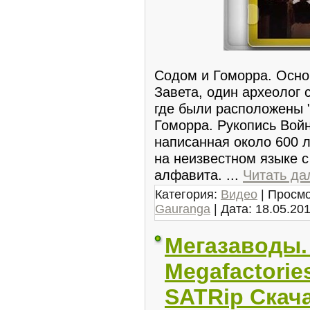
Содом и Гоморра. Осно
Завета, один археолог 
где были расположены "
Гоморра. Рукопись Войн
написанная около 600 
на неизвестном языке 
алфавита.
...
Читать да
Категория:
Видео
| Просмо
Gauranga
| Дата:
18.05.20
Мегазаводы.
Megafactories
SATRip Скач