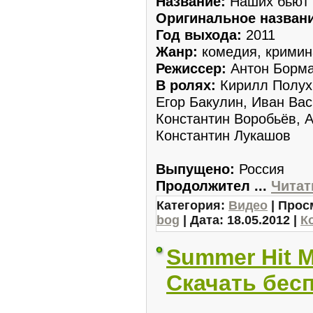
Название:
Наших бьют
Оригинальное названи
Год выхода:
2011
Жанр:
комедия, кримин
Режиссер:
Антон Борм
В ролях:
Кирилл Полухи
Егор Бакулин, Иван Ва
Константин Воробьёв, 
Константин Лукашов
Выпущено:
Россия
Продолжител
...
Читат
Категория:
Видео
| Прос
bog
| Дата:
18.05.2012
|
К
Summer Hit M
Скачать бес