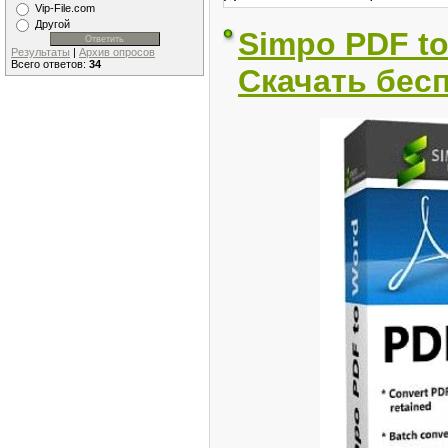
Vip-File.com
Другой
Simpo PDF to 
Результаты
|
Архив опросов
Всего ответов:
34
Скачать бес