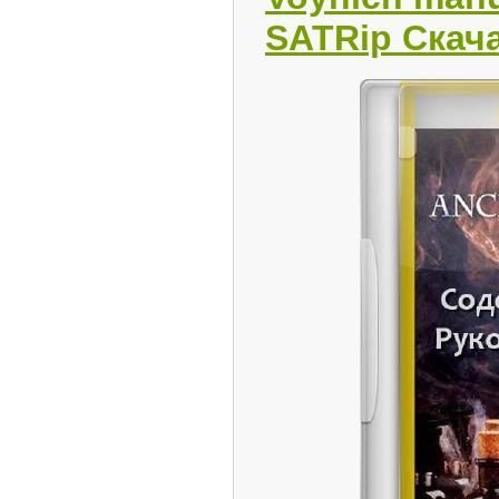
SATRip Скач