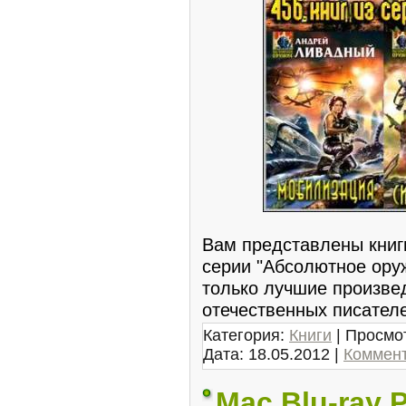
Вам представлены книг
серии "Абсолютное оруж
только лучшие произве
отечественных писател
Категория:
Книги
| Просмот
Дата:
18.05.2012
|
Коммент
Mac Blu-ray P