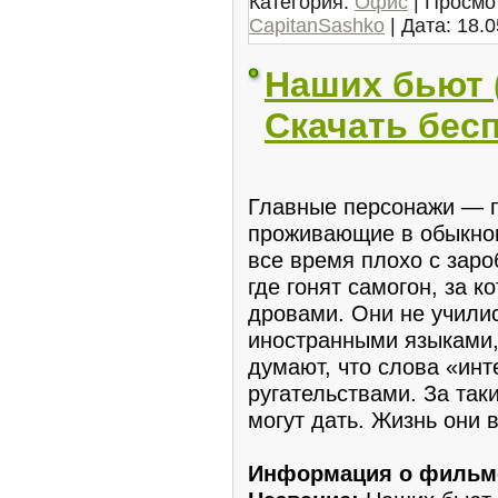
Категория:
Офис
| Просмот
CapitanSashko
| Дата:
18.0
Наших бьют 
Скачать бес
Главные персонажи — п
проживающие в обыкнов
все время плохо с зароб
где гонят самогон, за 
дровами. Они не училис
иностранными языками,
думают, что слова «инт
ругательствами. За так
могут дать. Жизнь они в
Информация о фильм