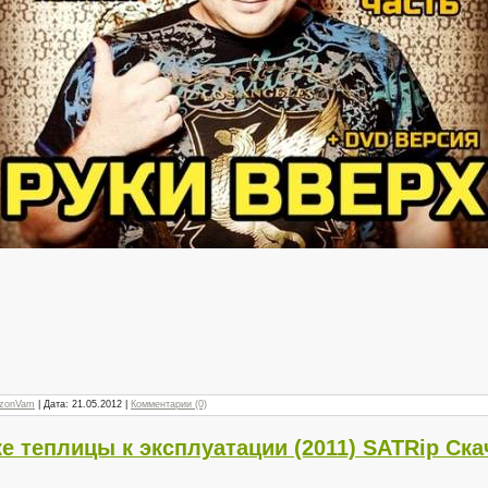
zonVam
| Дата:
21.05.2012
|
Комментарии (0)
е теплицы к эксплуатации (2011) SATRip Ска