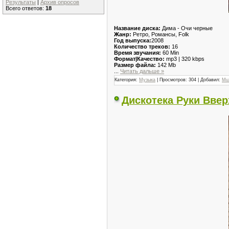
Результаты
|
Архив опросов
Всего ответов:
18
Название диска:
Дима - Очи черные
Жанр:
Ретро, Романсы, Folk
Год выпуска:
2008
Количество треков:
16
Время звучания:
60 Min
Формат|Качество:
mp3 | 320 kbps
Размер файла:
142 Mb
...
Читать дальше »
Категория:
Музыка
| Просмотров: 304 | Добавил:
Mu
Дискотека Руки Ввер