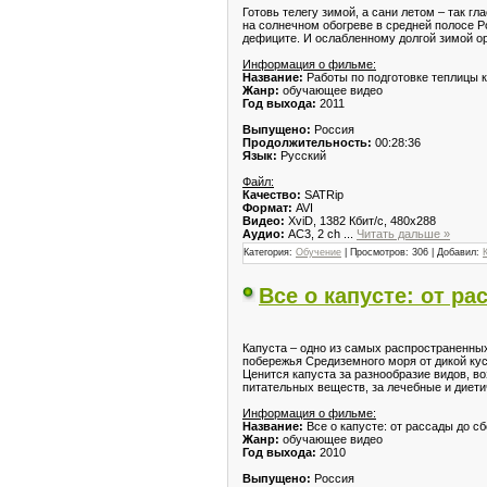
Готовь телегу зимой, а сани летом – так гл
на солнечном обогреве в средней полосе Р
дефиците. И ослабленному долгой зимой о
Информация о фильме:
Название:
Работы по подготовке теплицы к
Жанр:
обучающее видео
Год выхода:
2011
Выпущено:
Россия
Продолжительность:
00:28:36
Язык:
Русский
Файл:
Качество:
SATRip
Формат:
AVI
Видео:
XviD, 1382 Кбит/с, 480x288
Аудио:
AC3, 2 ch
...
Читать дальше »
Категория:
Обучение
| Просмотров: 306 | Добавил:
Все о капусте: от р
Капуста – одно из самых распространенны
побережья Средиземного моря от дикой кус
Ценится капуста за разнообразие видов, в
питательных веществ, за лечебные и диети
Информация о фильме:
Название:
Все о капусте: от рассады до с
Жанр:
обучающее видео
Год выхода:
2010
Выпущено:
Россия