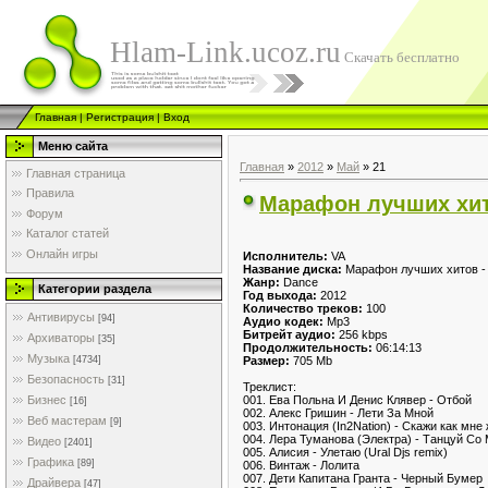
Hlam-Link.ucoz.ru
Скачать бесплатно
Главная
|
Регистрация
|
Вход
Меню сайта
Главная
»
2012
»
Май
»
21
Главная страница
Правила
Марафон лучших хито
Форум
Каталог статей
Онлайн игры
Исполнитель:
VA
Название диска:
Марафон лучших хитов -
Жанр:
Dance
Категории раздела
Год выхода:
2012
Количество треков:
100
Антивирусы
[94]
Аудио кодек:
Mp3
Битрейт аудио:
256 kbps
Архиваторы
[35]
Продолжительность:
06:14:13
Музыка
Размер:
705 Mb
[4734]
Безопасность
[31]
Треклист:
001. Ева Польна И Денис Клявер - Отбой
Бизнес
[16]
002. Алекс Гришин - Лети За Мной
Веб мастерам
[9]
003. Интонация (In2Nation) - Скажи как мне
004. Лера Туманова (Электра) - Танцуй Со
Видео
[2401]
005. Алисия - Улетаю (Ural Djs remix)
Графика
[89]
006. Винтаж - Лолита
007. Дети Капитана Гранта - Черный Бумер
Драйвера
[47]