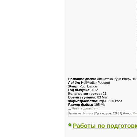
Название диска:
Дискотека Руки Вверх 16
Лейбл:
HellMedia (Россия)
Жанр:
Pop, Dance
Год выпуска:
2012
Количество треков:
21
Время звучания:
83 Min
Формат|Качество:
mp3 | 320 kbps
Размер файла:
195 Mb
...
Читать дальше »
Категория:
Музыка
| Просмотров: 329 | Добавил:
Mu
Работы по подготовк