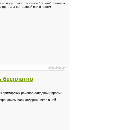
з о подготовке той самой "телеги". Теплица
грунта, а вот весной они в явном
ь бесплатно
из приморских районов Западной Европы и
сохранением всех содержащихся в ней