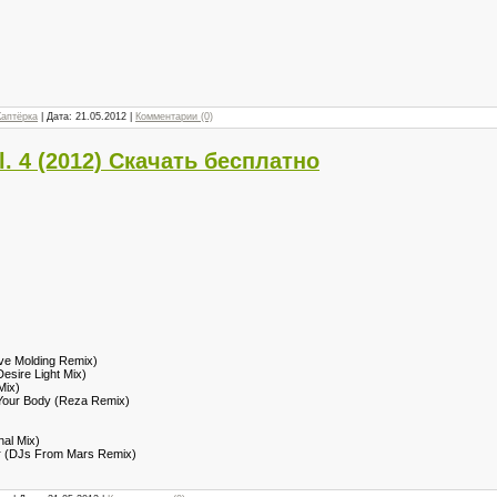
Каптёрка
| Дата:
21.05.2012
|
Комментарии (0)
. 4 (2012) Скачать бесплатно
ve Molding Remix)
esire Light Mix)
Mix)
 Your Body (Reza Remix)
nal Mix)
ter (DJs From Mars Remix)