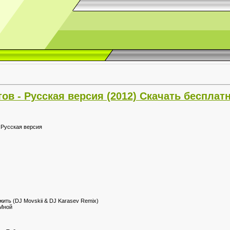
в - Русская версия (2012) Скачать бесплат
 Русская версия
 жить (DJ Movskii & DJ Karasev Remix)
 Мной