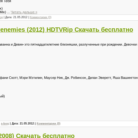
ля Тебя
x)
 Mix)
...
Читать дальше »
og
| Дата:
21.05.2012
|
Комментарии (0)
renemies (2012) HDTVRip Скачать бесплатно
аванна и Девин-это пятнадцатилетние близняшки, разлученные при рождении. Девочк
фани Скотт, Мэри Мэтилин, Маусер Ник, Дж. Робинсон, Дилан Эверетт, Яша Вашингтон
ый)
:
s-bog
| Дата:
21.05.2012
|
Комментарии (0)
2008) Скачать бесплатно