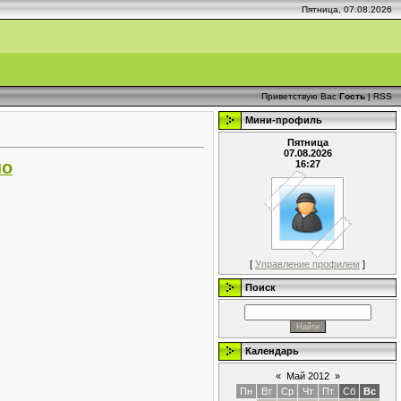
Пятница, 07.08.2026
Приветствую Вас
Гость
|
RSS
Мини-профиль
Пятница
07.08.2026
но
16:27
[
Управление профилем
]
Поиск
Календарь
«
Май 2012
»
Пн
Вт
Ср
Чт
Пт
Сб
Вс