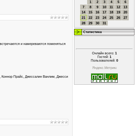
1
2
3
4
5
6
7
8
9
10
11
12
13
14
15
16
17
18
19
20
21
22
23
24
25
26
27
28
29
30
31
Статистика
и встречаются и намереваются поменяться
Онлайн всего:
1
Гостей:
1
Пользователей:
0
, Коннор Прайс, Джессалин Ванлим, Джесси