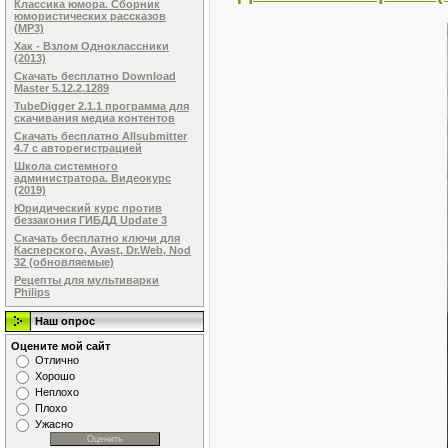
Классика юмора. Сборник
юмористических рассказов
(MP3)
Хак - Взлом Одноклассники
(2013)
Скачать бесплатно Download
Master 5.12.2.1289
TubeDigger 2.1.1 программа для
скачивания медиа контентов
Скачать бесплатно Allsubmitter
4.7 с авторегистрацией
Школа системного
администратора. Видеокурс
(2019)
Юридический курс против
беззакония ГИБДД Update 3
Скачать бесплатно ключи для
Касперского, Avast, Dr.Web, Nod
32 (обновляемые)
Рецепты для мультиварки
Philips
Наш опрос
Оцените мой сайт
Отлично
Хорошо
Неплохо
Плохо
Ужасно