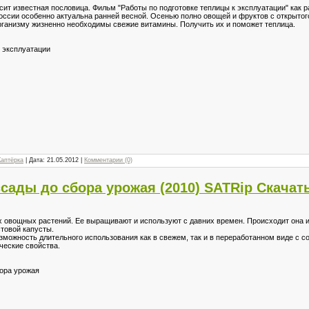
асит известная пословица. Фильм "Работы по подготовке теплицы к эксплуатации" как ра
оссии особенно актуальна ранней весной. Осенью полно овощей и фруктов с открытого 
рганизму жизненно необходимы свежие витамины. Получить их и поможет теплица.
 эксплуатации
Каптёрка
| Дата:
21.05.2012
|
Комментарии (0)
ассады до сбора урожая (2010) SATRip Скачат
х овощных растений. Ее выращивают и используют с давних времен. Происходит она 
товой капусты.
озможность длительного использования как в свежем, так и в переработанном виде с 
ческие свойства.
бора урожая