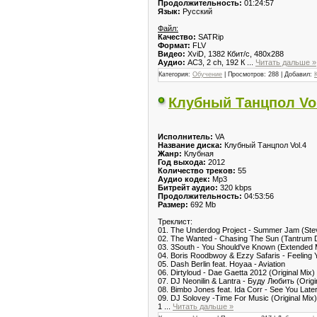
Продолжительность:
01:24:57
Язык:
Русский
Файл:
Качество:
SATRip
Формат:
FLV
Видео:
XviD, 1382 Кбит/с, 480x288
Аудио:
AC3, 2 ch, 192 К
...
Читать дальше »
Категория:
Обучение
| Просмотров: 288 | Добавил:
Клубный Танцпол Vol
Исполнитель:
VA
Название диска:
Клубный Танцпол Vol.4
Жанр:
Клубная
Год выхода:
2012
Количество треков:
55
Аудио кодек:
Mp3
Битрейт аудио:
320 kbps
Продолжительность:
04:53:56
Размер:
692 Mb
Треклист:
01. The Underdog Project - Summer Jam (Ste
02. The Wanted - Chasing The Sun (Tantrum D
03. 3South - You Should've Known (Extended 
04. Boris Roodbwoy & Ezzy Safaris - Feeling
05. Dash Berlin feat. Hoyaa - Aviation
06. Dirtyloud - Dae Gaetta 2012 (Original Mix)
07. DJ Neonilin & Lantra - Буду Любить (Origi
08. Bimbo Jones feat. Ida Corr - See You La
09. DJ Solovey -Time For Music (Original Mix)
1
...
Читать дальше »