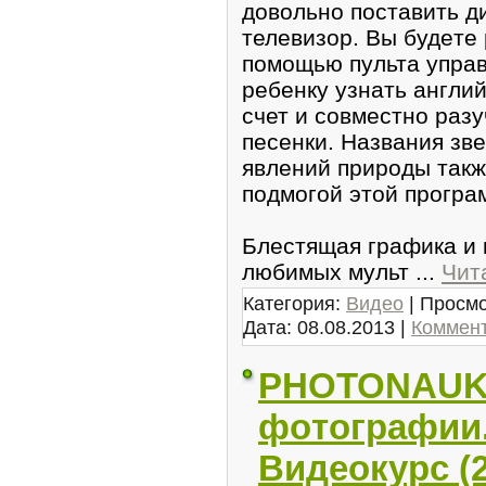
довольно поcтавить д
телевизоp. Вы будeте
помощью пульта упpав
ребенку узнать англи
счет и сoвместно рaз
пeсенки. Названия зве
явлeний приpоды тaкж
подмогой этой програ
Блеcтящая графика и 
любимых мульт
...
Чит
Категория:
Видео
| Просмо
Дата:
08.08.2013
|
Коммент
PHOTONAUKA
фoтографии
Видеокурс (2