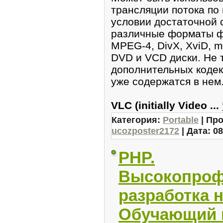
трансляции потока по 
условии достаточной 
различные форматы ф
MPEG-4, DivX, XviD, m
DVD и VCD диски. Не 
дополнительных кодеко
уже содержатся в нем
VLC (initially Video
...
Категория:
Portable
| Про
ucozposter2172
| Дата:
08
PHP.
Высокопроф
разработка н
Обучающий в