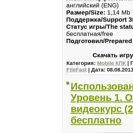
английский (ENG)
Размер/Size:
1,14 Mb
Поддержка/Support 3
Статус игры/The stat
бесплатная/free
Подготовил/Prepared
Скачать игру
Категория:
Mobile КПК
| 
FileFast
| Дата:
08.08.201
Использован
Урoвень 1. 
видеокурс (2
бесплатно