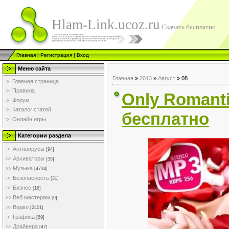
Hlam-Link.ucoz.ru
Скачать бесплатно
Главная
|
Регистрация
|
Вход
Меню сайта
Главная
»
2013
»
Август
»
08
Главная страница
Правила
Only Romanti
Форум
Каталог статей
бесплатно
Онлайн игры
Категории раздела
Антивирусы
[94]
Архиваторы
[35]
Музыка
[4734]
Безопасность
[31]
Бизнес
[16]
Веб мастерам
[9]
Видео
[2401]
Графика
[89]
Драйвера
[47]