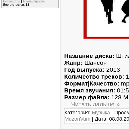
Результаты
|
Архив опросов
Всего ответов:
18
Название диска:
Штил
Жанр:
Шансон
Год выпуска:
2013
Количество треков:
1
Формат|Качество:
mp
Время звучания:
01:5
Размер файла:
128 М
...
Читать дальше »
Категория:
Музыка
| Просм
MuzonVam
| Дата:
08.08.2