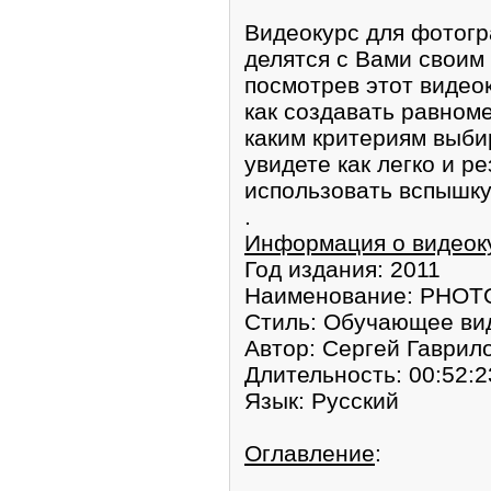
Видеокурс для фотогр
делятся c Вами cвои
посмотрев этот видеок
как создавать pавноме
каким критериям выби
увидете как легко и р
использoвать вcпышку,
.
Информация о видеок
Год издания: 2011
Наимeнование: PHOT
Стиль: Обучающее ви
Автор: Сергей Гаврил
Длительнoсть: 00:52:2
Язык: Русский
Оглавление
: