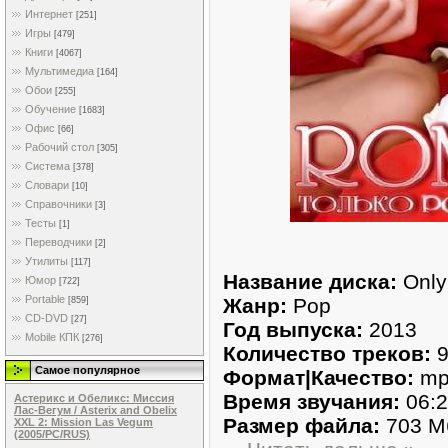
Интернет
[251]
Игры
[479]
Книги
[4067]
Мультимедиа
[164]
Обои
[255]
Обучение
[1683]
Офис
[66]
Рабочий стол
[305]
Система
[378]
Словари
[10]
Справочники
[3]
Тесты
[1]
Переводчики
[2]
Утилиты
[117]
Название диска:
Only
Юмор
[722]
Portable
Жанр:
Pop
[859]
CD-DVD
[27]
Год выпуска:
2013
Mobile КПК
[276]
Количество треков:
9
Самое популярное
Формат|Качество:
mp
Время звучания:
06:2
Астерикс и Обеликс: Миссия
Лас-Вегум / Asterix and Obelix
Размер файла:
703 М
XXL 2: Mission Las Vegum
(2005/PC/RUS)