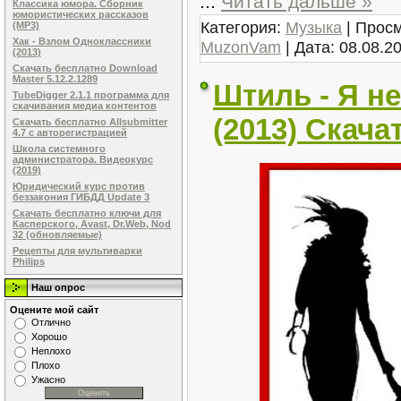
...
Читать дальше »
Классика юмора. Сборник
юмористических рассказов
Категория:
Музыка
| Просм
(MP3)
Хак - Взлом Одноклассники
MuzonVam
| Дата:
08.08.2
(2013)
Скачать бесплатно Download
Master 5.12.2.1289
Штиль - Я н
TubeDigger 2.1.1 программа для
скачивания медиа контентов
(2013) Скача
Скачать бесплатно Allsubmitter
4.7 с авторегистрацией
Школа системного
администратора. Видеокурс
(2019)
Юридический курс против
беззакония ГИБДД Update 3
Скачать бесплатно ключи для
Касперского, Avast, Dr.Web, Nod
32 (обновляемые)
Рецепты для мультиварки
Philips
Наш опрос
Оцените мой сайт
Отлично
Хорошо
Неплохо
Плохо
Ужасно