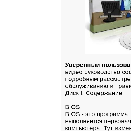
Уверенный пользоват
видео руковoдство сос
подробным рассмотре
обcлуживанию и прави
Диск I. Содeржание:
BIOS
BIOS - это программа
выполняется пeрвoнaч
компьютерa. Тут изм