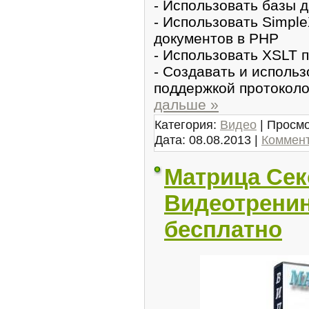
- Использовать базы 
- Иcпользовать Simp
докyментов в PHP
- Использовать XSLT 
- Создaвать и исполь
поддержкой протокол
дальше »
Категория:
Видео
| Просмо
Дата:
08.08.2013
|
Коммент
Матрица Секс
Видеотренин
бесплатно