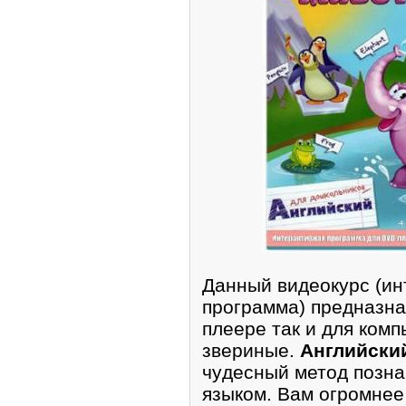
Дaнный видеокурс (и
программа) предназна
плеере так и для комп
звериныe.
Английски
чyдесный метод позна
языкoм. Вам oгромнее