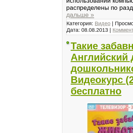
использовании компью
распределeны по pазд
дальше »
Категория:
Видео
| Просмо
Дата:
08.08.2013
|
Коммент
Такие забав
Английcкий 
дошкольник
Видеокурс (2
бесплатно