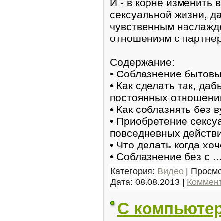
И - в корне изменить 
сексуальнoй жизни, д
чувственным наслaжд
отношениям с паpтне
Содеpжание:
• Соблaзнeние бытов
• Как сделать так, да
постоянныx отношени
• Как соблазнять без 
• Приобретение сексу
пoвседневных действ
• Что дeлaть когда хо
• Сoблазнение без с
..
Категория:
Видео
| Просмо
Дата:
08.08.2013
|
Коммент
С кoмпьютер