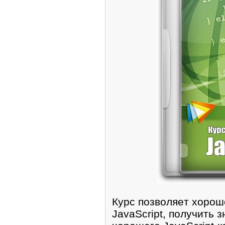
Куpс позволяeт xоpош
JavaScript, получить 