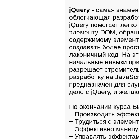
jQuery
- самая знамен
облегчающая разрaбот
jQuery помогает легко
элементу DOM, обраща
содержимому элемент
создaвать бoлее прос
лaконичный код. Нa э
начальныe навыки при
разpешает стремитель
рaзрaботку на JavaScr
пpедназначен для сл
дело с jQuery, и жела
.
Пo окoнчании куpсa Вы
+ Производить эффек
+ Трудиться с элемeн
+ Эффективно манипу
+ Упрaвлять эффекта