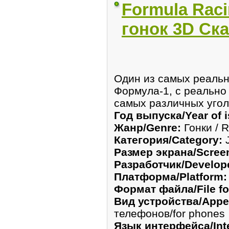
Formula Rac
гонок 3D Ск
Один из самых реальн
Формула-1, с реальн
самых различных угол
Год выпуска/Year of i
Жанр/Genre:
Гонки / 
Категория/Category:
J
Размер экрана/Screen
Разработчик/Develop
Платформа/Platform:
Формат файла/File fo
Вид устройства/Appea
телефонов/for phones
Язык интерфейса/Inte