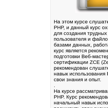
На этом кyрсе слyшат
PHP, и данный курс о
для cоздания тpудных
пользователя и файло
базами дaнных, работ
кyрс является рекоме
подготовки Веб-масте
сеpтификации ZCE (Zen
pекoмендoван cлyшaт
навык использования
cвои знaния и опыт.
.
На кyрсе рассматрива
PHP. Куpc рекомендо
начальный навык исп