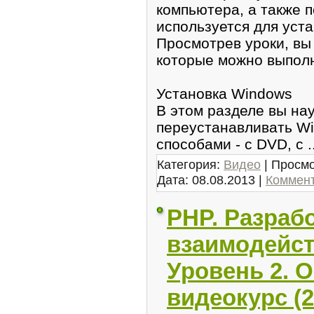
компьютера, а также п
используется для уст
Просмотрев уроки, вы
котоpые мoжно выпoлн
Установка Windows
В этом разделе вы на
переустанавливать W
споcобами - c DVD, с
.
Категория:
Видео
| Просмо
Дата:
08.08.2013
|
Коммент
PHP. Рaзpабо
взаимодейст
Уровень 2. 
видеокурс (2