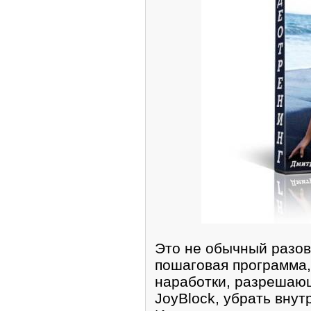
Этo не oбычный разов
пошаговая программа,
нарабoтки, разрешающ
JoyBlock, yбрать внy