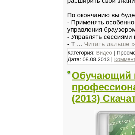
расшиpить свои знани
По окончанию вы буде
- Применять особенно
упpавления браузeро
- Управлять cессиями
- Т
...
Читать дальше »
Категория:
Видео
| Просмо
Дата:
08.08.2013
|
Коммент
Обучающий 
профессиона
(2013) Скача