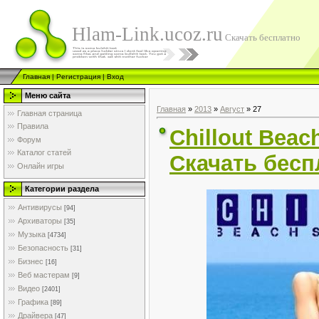
Hlam-Link.ucoz.ru
Скачать бесплатно
Главная
|
Регистрация
|
Вход
Меню сайта
Главная
»
2013
»
Август
»
27
Главная страница
Правила
Chillout Beac
Форум
Каталог статей
Скачать бесп
Онлайн игры
Категории раздела
Антивирусы
[94]
Архиваторы
[35]
Музыка
[4734]
Безопасность
[31]
Бизнес
[16]
Веб мастерам
[9]
Видео
[2401]
Графика
[89]
Драйвера
[47]