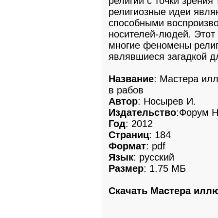
религии с точки зрения
религиозные идеи явля
способными воспроизво
носителей-людей. Этот 
многие феномены религ
являвшиеся загадкой д
Название
: Мастера ил
в рабов
Автор
: Носырев И.
Издательство
:Форум 
Год
: 2012
Страниц
: 184
Формат
: pdf
Язык
: русский
Размер
: 1.75 МБ
Скачать Мастера иллю