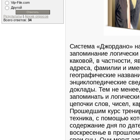
Vip-File.com
Другой
Результаты
|
Архив опросов
Всего ответов:
34
Система «Джордано» на
запоминание логически
каковой, в частности, 
адреса, фамилии и име
географические названи
энциклопедические свед
доклады. Тем не менее
запоминать и логическ
цепочки слов, чисел, ка
Прошедшим курс тренир
техника, с помощью кот
содержание дня по дате
воскресенье в прошлом
свои сны. Они могут за