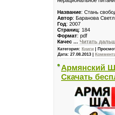
нерациональное питани
Название
: Стань своб
Автор
: Баранова Свет
Год
: 2007
Страниц
: 184
Формат
: pdf
Качес
...
Читать дальш
Категория:
Книги
| Просмот
Дата:
27.08.2013
|
Коммента
Армянский Ша
Скачать бесп