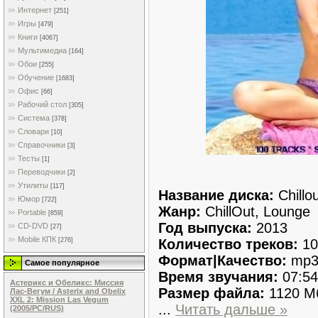
Интернет
[251]
Игры
[479]
Книги
[4067]
Мультимедиа
[164]
Обои
[255]
Обучение
[1683]
Офис
[66]
Рабочий стол
[305]
Система
[378]
Словари
[10]
Справочники
[3]
Тесты
[1]
Переводчики
[2]
Утилиты
[117]
Название диска:
Chillo
Юмор
[722]
Жанр:
ChillOut, Lounge
Portable
[859]
Год выпуска:
2013
CD-DVD
[27]
Mobile КПК
Количество треков:
10
[276]
Формат|Качество:
mp3
Самое популярное
Время звучания:
07:54
Астерикс и Обеликс: Миссия
Размер файла:
1120 М
Лас-Вегум / Asterix and Obelix
XXL 2: Mission Las Vegum
...
Читать дальше »
(2005/PC/RUS)