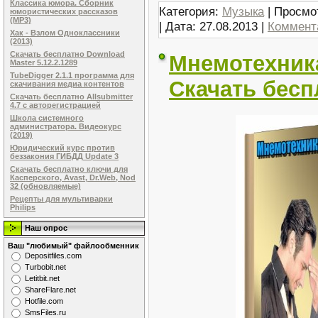
Классика юмора. Сборник
Категория:
Музыка
| Просмо
юмористических рассказов
(MP3)
| Дата:
27.08.2013
|
Коммента
Хак - Взлом Одноклассники
(2013)
Скачать бесплатно Download
Мнемотехника
Master 5.12.2.1289
TubeDigger 2.1.1 программа для
Скачать бесп
скачивания медиа контентов
Скачать бесплатно Allsubmitter
4.7 с авторегистрацией
Школа системного
администратора. Видеокурс
(2019)
Юридический курс против
беззакония ГИБДД Update 3
Скачать бесплатно ключи для
Касперского, Avast, Dr.Web, Nod
32 (обновляемые)
Рецепты для мультиварки
Philips
Наш опрос
Ваш "любимый" файлообменник
Dеpоsitfilеs.com
Turbobit.net
Letitbit.net
ShareFlare.net
Hotfile.com
SmsFiles.ru