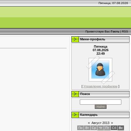
Пятница, 07.08.2026
Приветствую Вас
Гость
|
RSS
Мини-профиль
Пятница
07.08.2026
22:49
[
Управление профилем
]
Поиск
Календарь
«
Август 2013
»
Пн
Вт
Ср
Чт
Пт
Сб
Вс