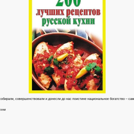
собирали, совершенствовали и донесли до нас поистине национальное богатство – са
ухни