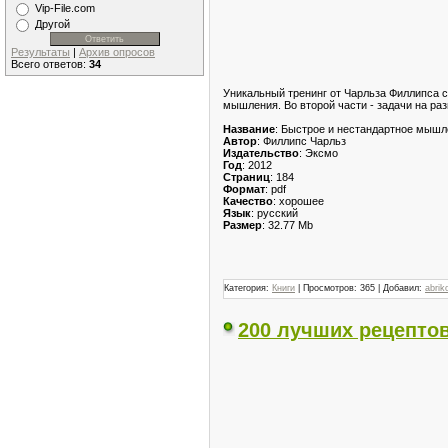
Vip-File.com
Другой
Результаты
|
Архив опросов
Всего ответов:
34
Уникальный тренинг от Чарльза Филлипса с
мышления. Во второй части - задачи на ра
Название
: Быстрое и нестандартное мышл
Автор
: Филлипс Чарльз
Издательство
: Эксмо
Год
: 2012
Страниц
: 184
Формат
: pdf
Качество
: хорошее
Язык
: русский
Размер
: 32.77 Mb
Категория:
Книги
| Просмотров: 365 | Добавил:
abrik
200 лучших рецептов