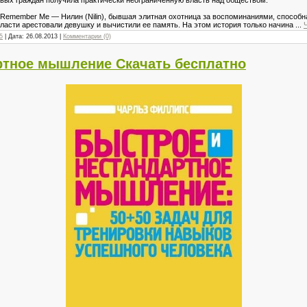
Remember Me — Нилин (Nilin), бывшая элитная охотница за воспоминаниями, способн
 власти арестовали девушку и вычистили ее память. На этом история только начина
...
-5
| Дата:
26.08.2013
|
Комментарии (0)
ртное мышление Скачать бесплатно