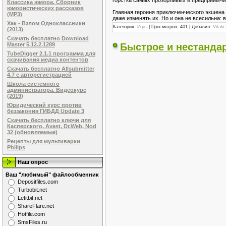
Классика юмора. Сборник
юмористических рассказов
Главная героиня приключенческого экшена 
(MP3)
даже изменять их. Но и она не всесильна:
Хак - Взлом Одноклассники
Категория:
Игры
| Просмотров: 401 | Добавил:
Vitalii
(2013)
Скачать бесплатно Download
Быстрое и нестанда
Master 5.12.2.1289
TubeDigger 2.1.1 программа для
скачивания медиа контентов
Скачать бесплатно Allsubmitter
4.7 с авторегистрацией
Школа системного
администратора. Видеокурс
(2019)
Юридический курс против
беззакония ГИБДД Update 3
Скачать бесплатно ключи для
Касперского, Avast, Dr.Web, Nod
32 (обновляемые)
Рецепты для мультиварки
Philips
Наш опрос
Ваш "любимый" файлообменник
Dеpоsitfilеs.com
Turbobit.net
Letitbit.net
ShareFlare.net
Hotfile.com
SmsFiles.ru