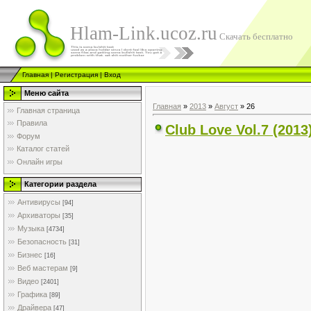
Hlam-Link.ucoz.ru
Скачать бесплатно
Главная
|
Регистрация
|
Вход
Меню сайта
Главная
»
2013
»
Август
»
26
Главная страница
Правила
Club Love Vol.7 (201
Форум
Каталог статей
Онлайн игры
Категории раздела
Антивирусы
[94]
Архиваторы
[35]
Музыка
[4734]
Безопасность
[31]
Бизнес
[16]
Веб мастерам
[9]
Видео
[2401]
Графика
[89]
Драйвера
[47]