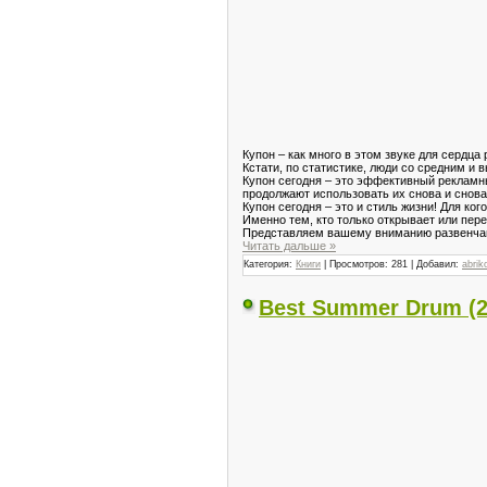
Купон – как много в этом звуке для сердца
Кстати, по статистике, люди со средним и
Купон сегодня – это эффективный рекламны
продолжают использовать их снова и снова
Купон сегодня – это и стиль жизни! Для ког
Именно тем, кто только открывает или пере
Представляем вашему вниманию развенчани
Читать дальше »
Категория:
Книги
| Просмотров: 281 | Добавил:
abrik
Best Summer Drum (2