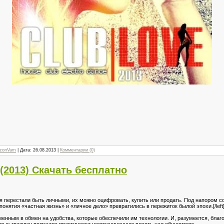
zonVam
| Дата:
26.08.2013
|
Комментарии (0)
 (2013) Скачать бесплатно
 перестали быть личными, их можно оцифровать, купить или продать. Под напором с
понятия «частная жизнь» и «личное дело» превратились в пережиток былой эпохи.[/left
овенным в обмен на удобства, которые обеспечили им технологии. И, разумеется, бла
вых граждан получила практически неограниченную власть над обществом.