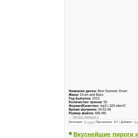
Название диска:
Best Summer Drum
Жанр:
Drum and Bass
Год выпуска:
2013
Количество треков:
55
Формат|Качество:
mp3 | 320 кбит/С
Время звучания:
04:52:46
Размер файла:
686 Мб
...
Читать дальше »
Категория:
Музыка
| Просмотров: 317 | Добавил:
Mu
Вкуснейшие пироги 