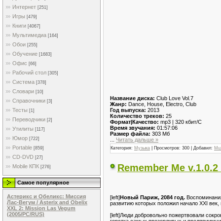
Интернет
[251]
Игры
[479]
Книги
[4067]
Мультимедиа
[164]
Обои
[255]
Обучение
[1683]
Офис
[66]
Рабочий стол
[305]
Система
[378]
Словари
[10]
Название диска:
Club Love Vol.7
Справочники
[3]
Жанр:
Dance, House, Electro, Club
Год выпуска:
2013
Тесты
[1]
Количество треков:
25
Переводчики
[2]
Формат|Качество:
mp3 | 320 кбит/С
Время звучания:
01:57:06
Утилиты
[117]
Размер файла:
303 Мб
Юмор
[722]
...
Читать дальше »
Portable
Категория:
Музыка
| Просмотров: 300 | Добавил:
Mu
[859]
CD-DVD
[27]
Remember Me v.1.0.2
Mobile КПК
[276]
Самое популярное
Астерикс и Обеликс: Миссия
[left]
Новый Париж, 2084 год.
Воспоминания
Лас-Вегум / Asterix and Obelix
развитию которых положил начало XXI век, 
XXL 2: Mission Las Vegum
(2005/PC/RUS)
[left]Люди добровольно пожертвовали сокр
горстка самых прозорливых и предприимчи