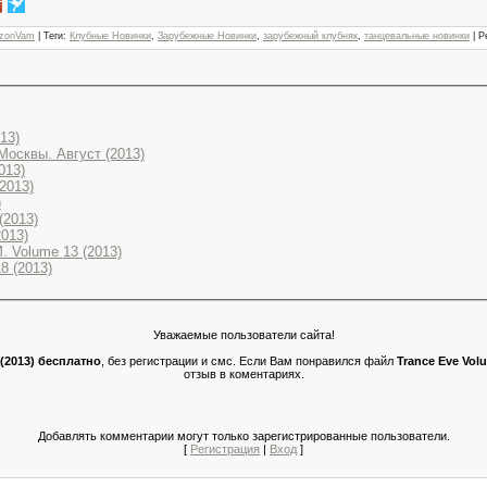
zonVam
|
Теги
:
Клубные Новинки
,
Зарубежные Новинки
,
зарубежный клубняк
,
танцевальные новинки
|
Р
013)
Москвы. Август (2013)
013)
(2013)
)
(2013)
2013)
. Volume 13 (2013)
8 (2013)
Уважаемые пользователи сайта!
 (2013) бесплатно
, без регистрации и смс. Если Вам понравился файл
Trance Eve Volu
отзыв в коментариях.
Добавлять комментарии могут только зарегистрированные пользователи.
[
Регистрация
|
Вход
]