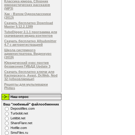
Классика юмора. Сборник
юмористических рассказов
(MP3)
Хак - Взлом Одноклассники
(2013)
Скачать бесплатно Download
Master 5.12.2.1289
TubeDigger 2.1.1 программа для
скачивания медиа контентов
Скачать бесплатно Allsubmitter
4.7 с авторегистрацией
Школа системного
администратора. Видеокурс
(2019)
Юридический курс против
беззакония ГИБДД Update 3
Скачать бесплатно ключи для
Касперского, Avast, Dr.Web, Nod
32 (обновляемые)
Рецепты для мультиварки
Philips
Наш опрос
Ваш "любимый" файлообменник
Dеpоsitfilеs.com
Turbobit.net
Letitbit.net
ShareFlare.net
Hotfile.com
SmsFiles.ru