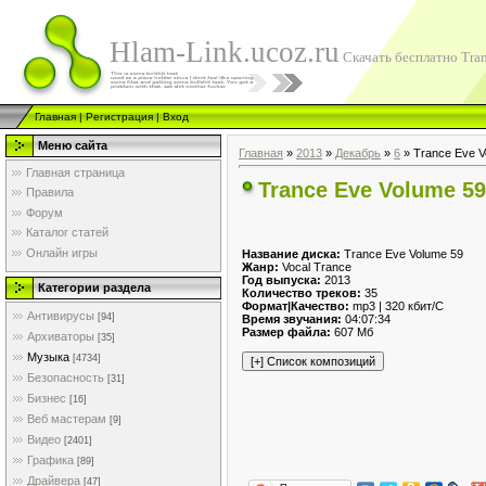
Hlam-Link.ucoz.ru
Скачать бесплатно Tran
Главная
|
Регистрация
|
Вход
Меню сайта
Главная
»
2013
»
Декабрь
»
6
» Trance Eve V
Главная страница
Trance Eve Volume 59
Правила
Форум
Каталог статей
Онлайн игры
Название диска:
Trance Eve Volume 59
Жанр:
Vocal Trance
Год выпуска:
2013
Категории раздела
Количество треков:
35
Формат|Качество:
mp3 | 320 кбит/С
Антивирусы
[94]
Время звучания:
04:07:34
Размер файла:
607 Мб
Архиваторы
[35]
Музыка
[4734]
Безопасность
[31]
Бизнес
[16]
Веб мастерам
[9]
Видео
[2401]
Графика
[89]
Драйвера
[47]