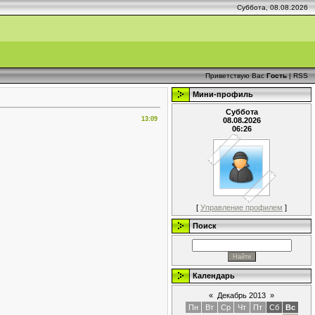
Суббота, 08.08.2026
Приветствую Вас
Гость
|
RSS
Мини-профиль
Суббота
13:09
08.08.2026
06:26
[
Управление профилем
]
Поиск
Календарь
«
Декабрь 2013
»
Пн
Вт
Ср
Чт
Пт
Сб
Вс