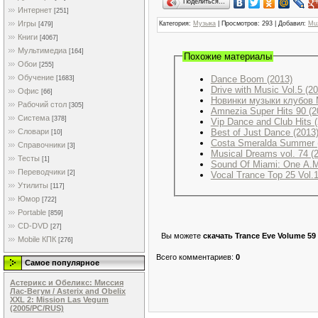
Поделиться…
Интернет
[251]
Игры
Категория
:
Музыка
|
Просмотров
: 293 |
Добавил
:
Mu
[479]
Книги
[4067]
Мультимедиа
[164]
Похожие материалы
Обои
[255]
Обучение
Dance Boom (2013)
[1683]
Drive with Music Vol.5 (2
Офис
[66]
Новинки музыки клубов 
Рабочий стол
[305]
Amnezia Super Hits 90 (2
Система
[378]
Vip Dance and Club Hits 
Словари
Best of Just Dance (2013
[10]
Costa Smeralda Summer 
Справочники
[3]
Musical Dreams vol. 74 (
Тесты
[1]
Sound Of Miami: One A.M
Переводчики
[2]
Vocal Trance Top 25 Vol.1
Утилиты
[117]
Юмор
[722]
Portable
[859]
CD-DVD
[27]
Вы можете
скачать Trance Eve Volume 59
Mobile КПК
[276]
Всего комментариев
:
0
Самое популярное
Астерикс и Обеликс: Миссия
Лас-Вегум / Asterix and Obelix
XXL 2: Mission Las Vegum
(2005/PC/RUS)