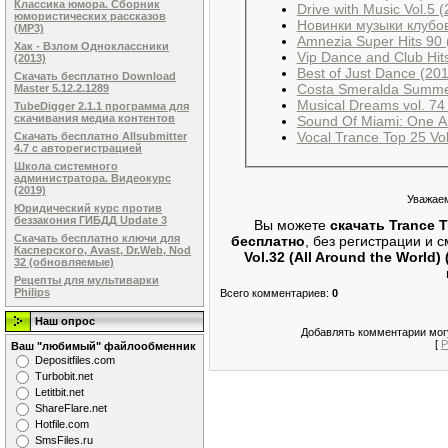
Классика юмора. Сборник
Drive with Music Vol.5 
юмористических рассказов
Новинки музыки клубов
(MP3)
Amnezia Super Hits 90 
Хак - Взлом Одноклассники
Vip Dance and Club Hit
(2013)
Best of Just Dance (20
Скачать бесплатно Download
Costa Smeralda Summe
Master 5.12.2.1289
Musical Dreams vol. 74
TubeDigger 2.1.1 программа для
скачивания медиа контентов
Sound Of Miami: One A
Vocal Trance Top 25 Vo
Скачать бесплатно Allsubmitter
4.7 с авторегистрацией
Школа системного
администратора. Видеокурс
(2019)
Уважаем
Юридический курс против
беззакония ГИБДД Update 3
Вы можете
скачать Trance Tr
Скачать бесплатно ключи для
бесплатно
, без регистрации и
Касперского, Avast, Dr.Web, Nod
Vol.32 (All Around the World) 
32 (обновляемые)
Рецепты для мультиварки
Philips
Всего комментариев
:
0
Наш опрос
Добавлять комментарии могу
[
Р
Ваш "любимый" файлообменник
Dеpоsitfilеs.com
Turbobit.net
Letitbit.net
ShareFlare.net
Hotfile.com
SmsFiles.ru