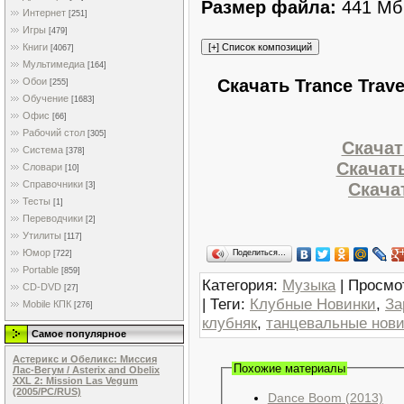
Размер файла:
441 Мб
Интернет
[251]
Игры
[479]
Книги
[4067]
Мультимедиа
[164]
Скачать Trance Travel
Обои
[255]
Обучение
[1683]
Офис
[66]
Рабочий стол
[305]
Скачат
Система
[378]
Скачать
Словари
[10]
Справочники
Скачат
[3]
Тесты
[1]
Переводчики
[2]
Утилиты
[117]
Юмор
Поделиться…
[722]
Portable
[859]
Категория
:
Музыка
|
Просмо
CD-DVD
[27]
|
Теги
:
Клубные Новинки
,
За
Mobile КПК
[276]
клубняк
,
танцевальные нови
Самое популярное
Астерикс и Обеликс: Миссия
Похожие материалы
Лас-Вегум / Asterix and Obelix
XXL 2: Mission Las Vegum
(2005/PC/RUS)
Dance Boom (2013)