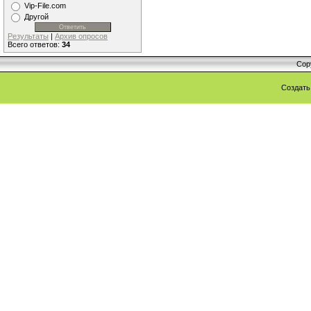
Vip-File.com
Другой
Результаты
|
Архив опросов
Всего ответов:
34
Cop
Создат