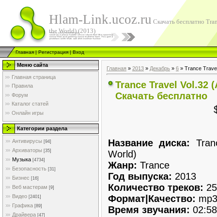
Hlam-Link.ucoz.ru
Скачать бесплатно Tranc
the World) (2013)
Главная
|
Регистрация
|
Вход
Меню сайта
Главная
»
2013
»
Декабрь
»
6
» Trance Travel 
Главная страница
Trance Travel Vol.32 (
Правила
Скачать бесплатно
Форум
Каталог статей
Онлайн игры
Категории раздела
Название диска:
Tranc
Антивирусы
[94]
Архиваторы
[35]
World)
Музыка
[4734]
Жанр:
Trance
Безопасность
[31]
Год выпуска:
2013
Бизнес
[16]
Количество треков:
25
Веб мастерам
[9]
Формат|Качество:
mp3
Видео
[2401]
Графика
[89]
Время звучания:
02:58
Драйвера
[47]