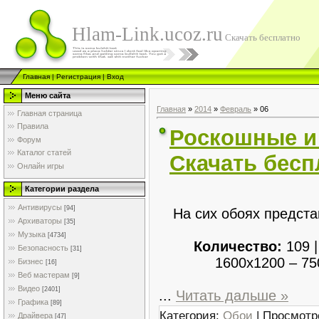
Hlam-Link.ucoz.ru
Скачать бесплатно
Главная
|
Регистрация
|
Вход
Меню сайта
Главная
»
2014
»
Февраль
»
06
Главная страница
Правила
Роскошные и
Форум
Каталог статей
Скачать бесп
Онлайн игры
Категории раздела
Антивирусы
[94]
На сих обоях предст
Архиваторы
[35]
Музыка
[4734]
Количество:
109 
Безопасность
[31]
1600x1200 – 7
Бизнес
[16]
Веб мастерам
[9]
Видео
[2401]
...
Читать дальше »
Графика
[89]
Категория:
Обои
| Просмотр
Драйвера
[47]