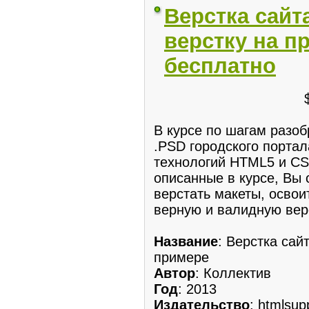
Верстка сайт
верстку на п
бесплатно
В курсе по шагам разоб
.PSD городского порта
технологий HTML5 и CS
описанные в курсе, Вы
верстать макеты, освои
верную и валидную вер
Название
: Верстка сай
примере
Автор
: Коллектив
Год
: 2013
Издательство
: htmlsup