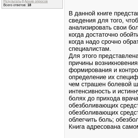
Результаты
|
Архив опросов
Всего ответов:
18
В данной книге предст
сведения для того, что
анализировать свои бо
когда достаточно обойти
когда надо срочно обра
специалистам.
Для этого представле
причины возникновения
формирования и контро
определение их специфи
чем страшен болевой ш
интенсивность и истинн
болях до прихода врач
обезболивающих средст
обезболивающих средст
облегчить боль; обезбо
Книга адресована само