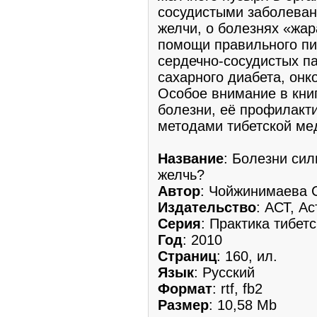
сосудистыми заболеван
желчи, о болезнях «жара
помощи правильного пи
сердечно-сосудистых па
сахарного диабета, онк
Особое внимание в кни
болезни, её профилакт
методами тибетской ме
Название
: Болезни сил
желчь?
Автор
: Чойжинимаева 
Издательство
: АСТ, А
Серия
: Практика тибет
Год
: 2010
Страниц
: 160, ил.
Язык
: Русский
Формат
: rtf, fb2
Размер
: 10,58 Mb