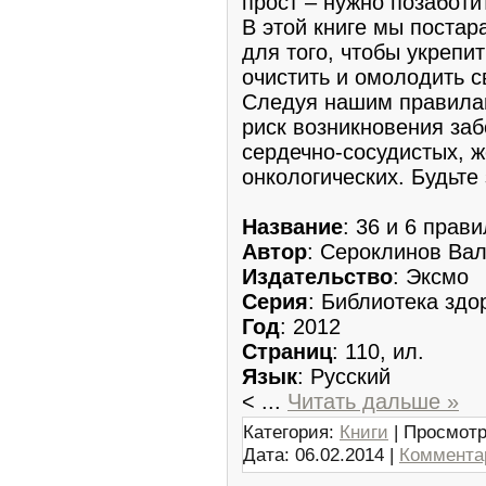
прост – нужно позаботи
В этой книге мы постар
для того, чтобы укрепи
очистить и омолодить с
Следуя нашим правилам
риск возникновения за
сердечно-сосудистых, 
онкологических. Будьте
Название
: 36 и 6 прав
Автор
: Сероклинов Ва
Издательство
: Эксмо
Серия
: Библиотека здо
Год
: 2012
Страниц
: 110, ил.
Язык
: Русский
<
...
Читать дальше »
Категория:
Книги
| Просмотр
Дата:
06.02.2014
|
Комментар