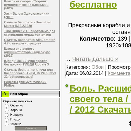
бесплатно
Классика юмора. Сборник
юмористических рассказов
(MP3)
Хак - Взлом Одноклассники
(2013)
Скачать бесплатно Download
Прекрасные корабли и
Master 5.12.2.1289
оставя
TubeDigger 2.1.1 программа для
скачивания медиа контентов
Количество:
139 
Скачать бесплатно Allsubmitter
4.7 с авторегистрацией
1920x10
Школа системного
администратора. Видеокурс
(2019)
...
Читать дальше »
Юридический курс против
беззакония ГИБДД Update 3
Категория:
Обои
| Просмотр
Скачать бесплатно ключи для
Дата:
06.02.2014
|
Комментар
Касперского, Avast, Dr.Web, Nod
32 (обновляемые)
Рецепты для мультиварки
Боль. Расши
Philips
Наш опрос
своего тела 
Оцените мой сайт
Отлично
/ 2012 Скача
Хорошо
Неплохо
Плохо
Ужасно