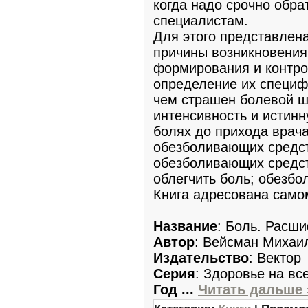
когда надо срочно обра
специалистам.
Для этого представле
причины возникновения
формирования и контро
определение их специфи
чем страшен болевой ш
интенсивность и истинн
болях до прихода врач
обезболивающих средст
обезболивающих средст
облегчить боль; обезбо
Книга адресована само
Название
: Боль. Расши
Автор
: Вейсман Михаи
Издательство
: Вектор
Серия
: Здоровье на все
Год
...
Читать дальше 