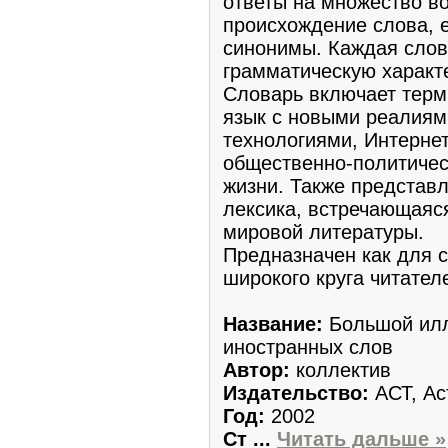
ответы на множество во
происхождение слова, е
синонимы. Каждая слов
грамматическую характ
Словарь включает терм
язык с новыми реалия
технологиями, Интерне
общественно-политичес
жизни. Также представ
лексика, встречающаяся
мировой литературы.
Предназначен как для с
широкого круга читател
Название:
Большой ил
иностранных слов
Автор:
коллектив
Издательство:
АСТ, Ас
Год:
2002
Ст
...
Читать дальше »