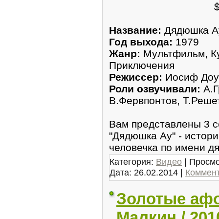
Название:
Дядюшка Ау
Год выхода:
1979
Жанр:
Мультфильм, К
Приключения
Режиссер:
Иосиф Доу
Роли озвучивали:
А.Г
В.Фервпонтов, Т.Реше
Вам представлены 3 с
"Дядюшка Ау" - истор
человечка по имени д
Категория:
Видео
| Просмо
Дата:
26.02.2014
|
Коммент
Золотые афо
Малкин / 201