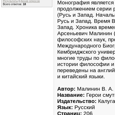
Монография является 
Результаты
|
Архив опросов
Всего ответов:
18
продолжением серии р
(Русь и Запад. Начал
Русь и Запад. Время В
Запад. Хроника времен
Арсеньевич Малинин (1
философских наук, пр
Международного Биог
Кембриджского универ
многие труды по фил
истории философии и
переведены на англий
и китайский языки.
Автор:
Малинин В. А.
Название:
Герои смут
Издательство:
Калуга
Язык:
Русский
Страниц:
206