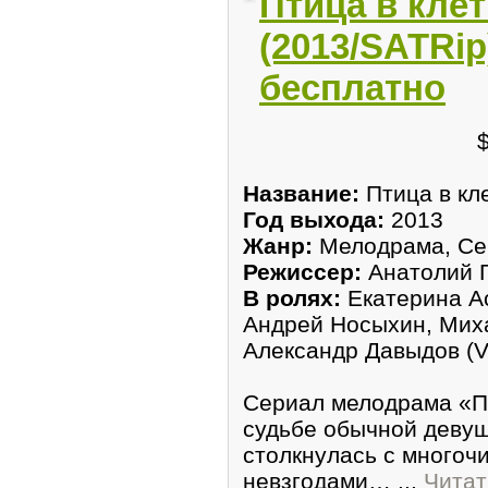
Птица в клет
(2013/SATRip
бесплатно
Название:
Птица в кл
Год выхода:
2013
Жанр:
Мелодрама, Се
Режиссер:
Анатолий 
В ролях:
Екатерина А
Андрей Носыхин, Мих
Александр Давыдов (VI
Сериал мелодрама «Пт
судьбе обычной девуш
столкнулась с много
невзгодами…
...
Читат