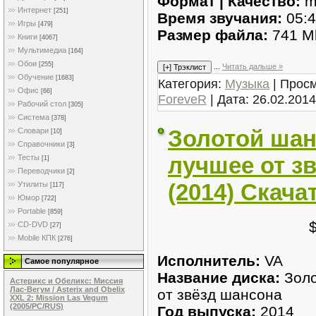
Формат | Качество:
m
Интернет
[251]
Время звучания:
05:4
Игры
[479]
Размер файла:
741 M
Книги
[4067]
Мультимедиа
[164]
Обои
[255]
...
Читать дальше »
Обучение
[1683]
Категория:
Музыка
| Просм
Офис
[66]
ForeveR
| Дата:
26.02.2014
Рабочий стол
[305]
Система
[378]
Золотой шан
Словари
[10]
Справочники
[3]
лучшее от з
Тесты
[1]
Переводчики
[2]
(2014) Скача
Утилиты
[117]
Юмор
[722]
Portable
[859]
CD-DVD
[27]
Mobile КПК
[276]
Исполнитель:
VA
Самое популярное
Название диска:
Зол
Астерикс и Обеликс: Миссия
Лас-Вегум / Asterix and Obelix
от звёзд шансона
XXL 2: Mission Las Vegum
(2005/PC/RUS)
Год выпуска:
2014