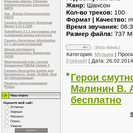
Классика юмора. Сборник
Жанр:
Шансон
юмористических рассказов
(MP3)
Кол-во треков:
100
Хак - Взлом Одноклассники
(2013)
Формат | Качество:
m
Скачать бесплатно Download
Время звучания:
06:3
Master 5.12.2.1289
TubeDigger 2.1.1 программа для
Размер файла:
737 M
скачивания медиа контентов
Скачать бесплатно Allsubmitter
4.7 с авторегистрацией
...
Читать дальше »
Школа системного
Категория:
Музыка
| Просм
администратора. Видеокурс
(2019)
ForeveR
| Дата:
26.02.2014
Юридический курс против
беззакония ГИБДД Update 3
Скачать бесплатно ключи для
Герои смутн
Касперского, Avast, Dr.Web, Nod
32 (обновляемые)
Рецепты для мультиварки
Малинин В. А
Philips
Наш опрос
бесплатно
Оцените мой сайт
Отлично
Хорошо
Неплохо
Плохо
Ужасно