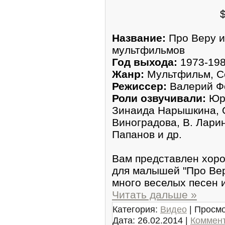
Название:
Про Веру и
мультфильмов
Год выхода:
1973-19
Жанр:
Мультфильм, С
Режиссер:
Валерий Ф
Роли озвучивали:
Юр
Зинаида Нарышкина, 
Виноградова, В. Ларин
Папанов и др.
Вам представлен хор
для малышей "Про Вер
много веселых песен 
Читать дальше »
Категория:
Видео
| Просмо
Дата:
26.02.2014
|
Коммент