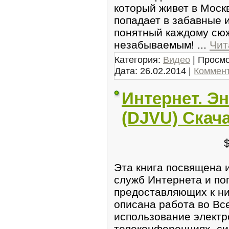
который живет в Москв
попадает в забавные 
понятный каждому сю
незабываемым!
...
Чит
Категория:
Видео
| Просмо
Дата:
26.02.2014
|
Коммент
Интернет. Э
(DJVU) Скач
Эта книга посвящена
служб Интернета и по
предоставляющих к ни
описана работа во Вс
использование электр
телеконференциях, с