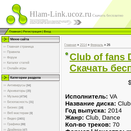
Hlam-Link.ucoz.ru
Скачать бесплатно
Главная
|
Регистрация
|
Вход
Меню сайта
Главная
»
2014
»
Февраль
»
26
Главная страница
Правила
Club of fans 
Форум
Каталог статей
Скачать бес
Онлайн игры
Категории раздела
Антивирусы
[94]
Архиваторы
[35]
Исполнитель:
VA
Музыка
[4734]
Название диска:
Club
Безопасность
[31]
Бизнес
[16]
Год выпуска:
2014
Веб мастерам
[9]
Жанр:
Club, Dance
Видео
[2401]
Кол-во треков:
70
Графика
[89]
Драйвера
[47]